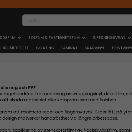
Sök...
DDSFILM
SOLFILM & FASTIGHETSFILM
INREDNINGSVINYL
CHROME DELETE
COATING
LAMINAT
SKÄRVINYL
PRINTVINY
r
oliering och PPF
ntagehandskar för montering av wrappingvinyl, dekorfilm, sol
an att skada materialet eller kompromissa med finishen.
m att minimera repor och fingeravtryck. Glider lätt på ytan 
isk design motverkar handtrötthet vid längre arbetspass.
don, applicering av stenskottsfilm/PPF/lackskyddsfilm, samt i