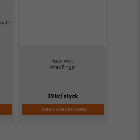
imate
YELLOTOOLS
WrapFinger
39 kr
/ styck
LÄGG I VARUKORGEN