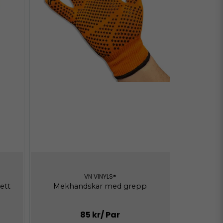
VN VINYLS®
ett
Mekhandskar med grepp
85 kr
/ Par