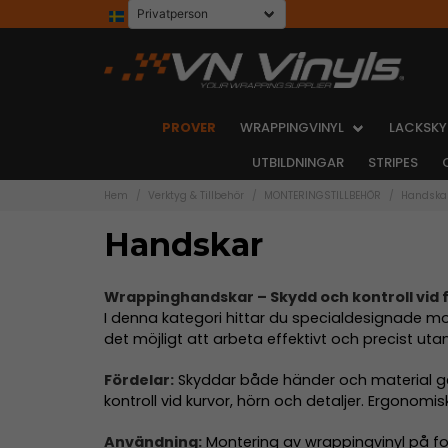
PROVER
WRAPPINGVINYL
LACKSKY
UTBILDNINGAR
STRIPES
Hem
Verktyg & Tillbehör
MONTERINGSTILLBEHÖR
Handska
Handskar
Wrappinghandskar – Skydd och kontroll vid f
I denna kategori hittar du specialdesignade mo
det möjligt att arbeta effektivt och precist ut
Fördelar:
Skyddar både händer och material geno
kontroll vid kurvor, hörn och detaljer. Ergonom
Användning:
Montering av wrappingvinyl på for