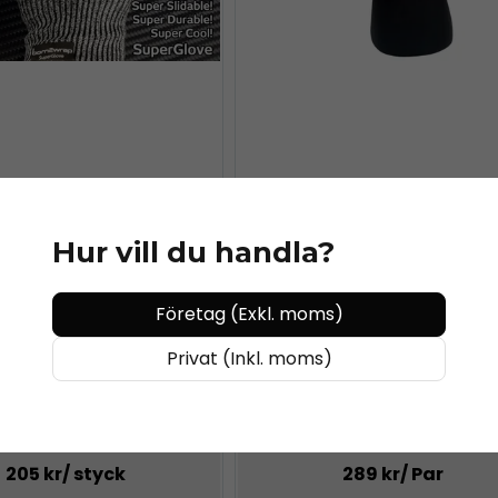
Hur vill du handla?
SUPERGLOVE
PAINT IS DEAD
love Wrappinghandske
PaintisDead - PROGLOVE HD 
Företag (Exkl. moms)
Privat (Inkl. moms)
205 kr
/ styck
289 kr
/ Par