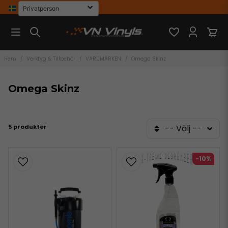
Hem
Verktyg & Tillbehör
VARUMÄRKEN
Omega Skinz
Omega Skinz
5 produkter
-- Välj --
-10%