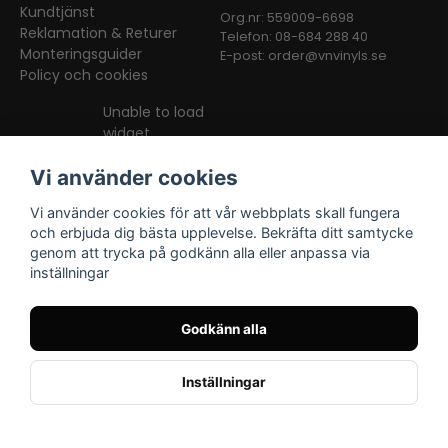
Kundtjänst
Org.nr: 559009-6698
Reklamation & Returer
Telefon: 08-684 288 40
Monteringsguider
E-post:
order@vnvinyls.se
Policy och cookies
Unable to load
widget
Vi använder cookies
Vi använder cookies för att vår webbplats skall fungera
och erbjuda dig bästa upplevelse. Bekräfta ditt samtycke
genom att trycka på godkänn alla eller anpassa via
inställningar
Facebook
Instagram
TikTok
Godkänn alla
Inställningar
Powered by Nyehandel AB