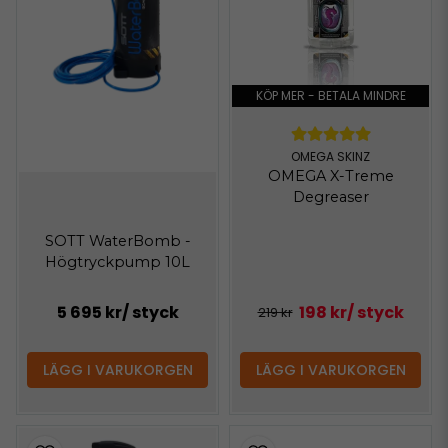
KÖP MER - BETALA MINDRE
OMEGA SKINZ
OMEGA X-Treme
Degreaser
SOTT WaterBomb -
Högtryckpump 10L
5 695 kr
/ styck
198 kr
/ styck
219 kr
LÄGG I VARUKORGEN
LÄGG I VARUKORGEN