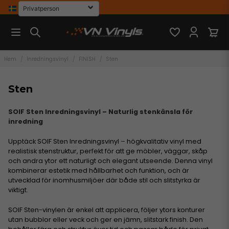
Hem
Inredningsvinyl
FINISH
Sten
Sten
SOIF Sten Inredningsvinyl – Naturlig stenkänsla för
inredning
Upptäck SOIF Sten Inredningsvinyl – högkvalitativ vinyl med
realistisk stenstruktur, perfekt för att ge möbler, väggar, skåp
och andra ytor ett naturligt och elegant utseende. Denna vinyl
kombinerar estetik med hållbarhet och funktion, och är
utvecklad för inomhusmiljöer där både stil och slitstyrka är
viktigt.
SOIF Sten-vinylen är enkel att applicera, följer ytors konturer
utan bubblor eller veck och ger en jämn, slitstark finish. Den