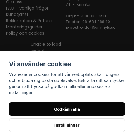
Om oss
741 71 Knivsta
FAQ - Vanliga frågor
Kundtjänst
Org.nr: 559009-6698
Reklamation & Returer
Telefon: 08-684 288 40
Monteringsguider
E-post:
order@vnvinyls.se
Policy och cookies
Unable to load
widget
Vi använder cookies
Vi använder cookies för att vår webbplats skall fungera
och erbjuda dig bästa upplevelse. Bekräfta ditt samtycke
genom att trycka på godkänn alla eller anpassa via
inställningar
Facebook
Instagram
TikTok
Godkänn alla
Inställningar