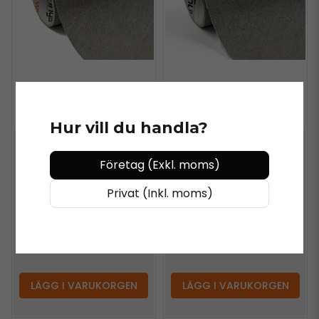
Hur vill du handla?
Företag (Exkl. moms)
SAMSUNG INTERIOR FILMS
SAMSUNG INTERIOR FILMS
SOIF CF-5531 Grå
SOIF BG-8004 Mörk
Privat (Inkl. moms)
Kalksten Travertine -
Kalksten Travertine -
Inredningsvinyl
Inredningsvinyl
498 kr
/ Meter
459 kr
/ Meter
LÄGG I VARUKORGEN
LÄGG I VARUKORGEN