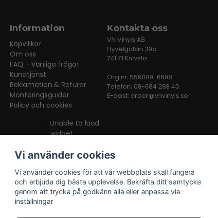
Information
Kontakta oss
VN Vinyls AB
Köpvillkor
Hyvelgatan 39b
Om oss
741 71 Knivsta
FAQ - Vanliga frågor
Kundtjänst
Org.nr: 559009-6698
Reklamation & Returer
Telefon: 08-684 288 40
Monteringsguider
E-post:
order@vnvinyls.se
Policy och cookies
Unable to load
widget
Vi använder cookies
Vi använder cookies för att vår webbplats skall fungera
och erbjuda dig bästa upplevelse. Bekräfta ditt samtycke
genom att trycka på godkänn alla eller anpassa via
inställningar
Facebook
Instagram
TikTok