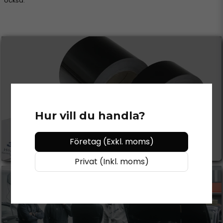
också.
CHROME DELETE
Hur vill du handla?
Se mer
Företag (Exkl. moms)
Privat (Inkl. moms)