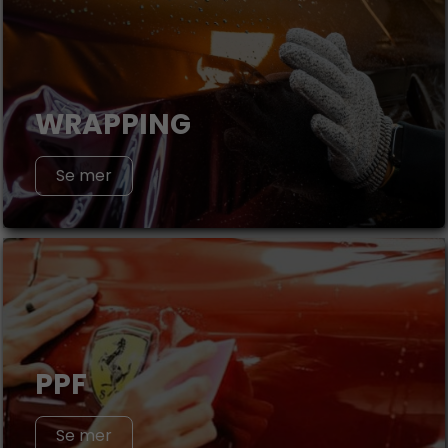
WRAPPING
Se mer
PPF
Se mer