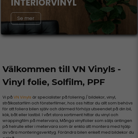
INTERIÖRVINYL
Se mer
Välkommen till VN Vinyls -
Vinyl folie, Solfilm, PPF
Vi på
VN Vinyls
är specialister på foliering / bildekor, vinyl,
strålkastarfilm och fönsterfilmer, hos oss hittar du allt som behövs
för att foliera bilen själv och därmed förhöja utseendet på din bil,
kök, båt eller lastbil. I vårt stora sortiment hittar du vinyl och
wrappingfilm på metervara, Många vinylfolier som säljs antingen
på helrulle eller i metervara som är enkla att montera med hjälp
av våra monteringsverktyg. Förändra bilen enkelt med bildekor du