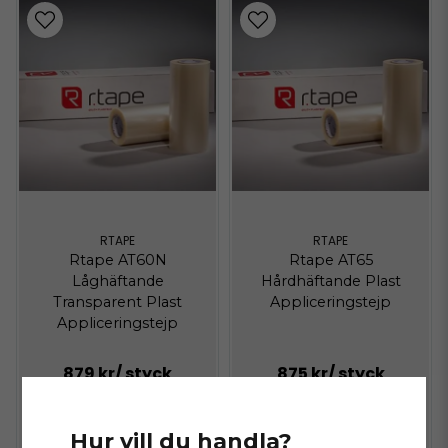
RTAPE
RTAPE
Rtape AT60N
Rtape AT65
Låghäftande
Hårdhäftande Plast
Transparent Plast
Appliceringstejp
Appliceringstejp
879 kr
/ styck
875 kr
/ styck
LÄGG I VARUKORGEN
LÄGG I VARUKORGEN
Hur vill du handla?