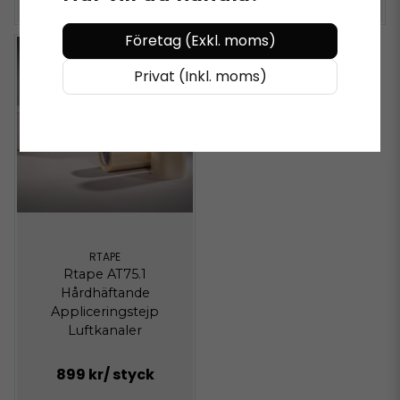
Företag (Exkl. moms)
Privat (Inkl. moms)
RTAPE
Rtape AT75.1
Hårdhäftande
Appliceringstejp
Luftkanaler
899 kr
/ styck