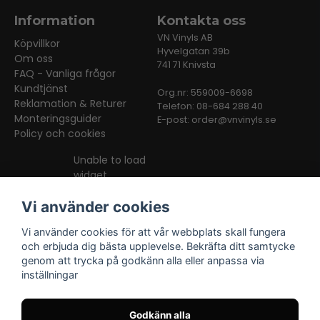
Information
Kontakta oss
VN Vinyls AB
Köpvillkor
Hyvelgatan 39b
Om oss
741 71 Knivsta
FAQ - Vanliga frågor
Kundtjänst
Org.nr: 559009-6698
Reklamation & Returer
Telefon: 08-684 288 40
Monteringsguider
E-post:
order@vnvinyls.se
Policy och cookies
Unable to load
widget
Vi använder cookies
Vi använder cookies för att vår webbplats skall fungera
och erbjuda dig bästa upplevelse. Bekräfta ditt samtycke
genom att trycka på godkänn alla eller anpassa via
inställningar
Facebook
Instagram
TikTok
Godkänn alla