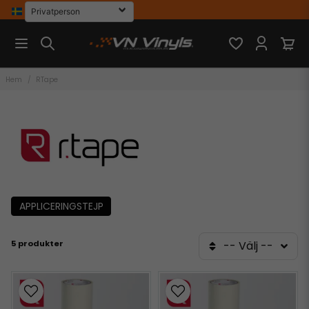
Hem
RTape
APPLICERINGSTEJP
5 produkter
-- Välj --