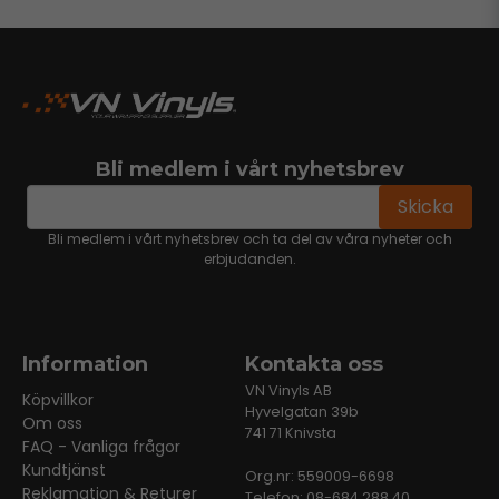
Bli medlem i vårt nyhetsbrev
email
Mejladress
Skicka
Bli medlem i vårt nyhetsbrev och ta del av våra nyheter och
erbjudanden.
Information
Kontakta oss
VN Vinyls AB
Köpvillkor
Hyvelgatan 39b
Om oss
741 71 Knivsta
FAQ - Vanliga frågor
Kundtjänst
Org.nr: 559009-6698
Reklamation & Returer
Telefon: 08-684 288 40