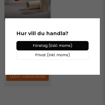
RTAPE
Hur vill du handla?
Rtape AT75.1
Hårdhäftande
Företag (Exkl. moms)
Appliceringstejp
Luftkanaler
Privat (Inkl. moms)
899 kr
/ styck
LÄGG I VARUKORGEN