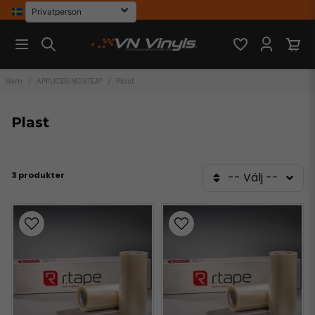
Hem
APPLICERINGSTEJP
Plast
Plast
3 produkter
-- Välj --