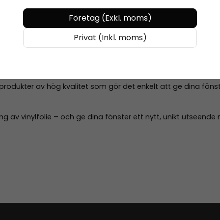
Företag (Exkl. moms)
rodukter
Privat (Inkl. moms)
foliera fönster själv. Vi säljer
vinylfolie, verktyg och tillbehö
esultat.
r produkter av hög kvalitet som gör det enkelt att ge dina föns
ng av vinylfolie – och ge dina fönster ett nytt, unikt utseende