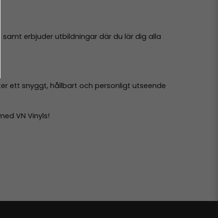
r
samt erbjuder utbildningar där du lär dig alla
ter ett snyggt, hållbart och personligt utseende
 med VN Vinyls!