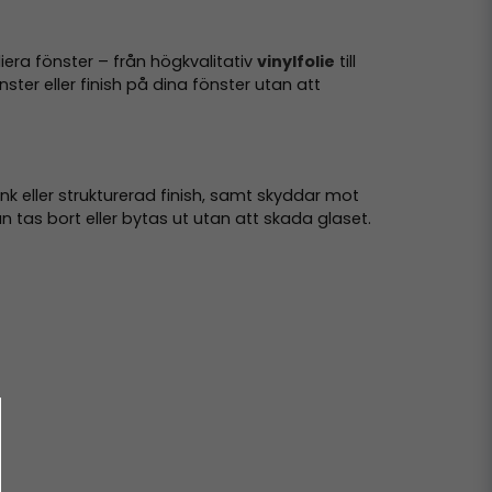
liera fönster – från högkvalitativ
vinylfolie
till
ter eller finish på dina fönster utan att
ank eller strukturerad finish, samt skyddar mot
kan tas bort eller bytas ut utan att skada glaset.