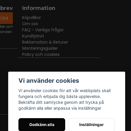
sbrev
Information
icka
Köpvillkor
Om oss
eter och
FAQ - Vanliga frågor
danden.
Kundtjänst
Reklamation & Returer
Monteringsguider
Policy och cookies
Vi använder cookies
Vi använder cookies för att vår webbplats skall
fungera och erbjuda dig bästa upplevelse.
Bekräfta ditt samtycke genom att trycka på
godkänn alla eller anpassa via inställningar
Godkänn alla
Inställningar