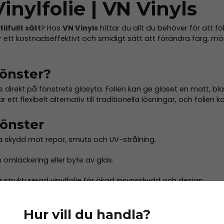
Vinylfolie | VN Vinyls
ilfullt sätt
? Hos
VN Vinyls
hittar du allt du behöver för att fo
 ett kostnadseffektivt och smidigt sätt att förändra färg, möns
fönster?
as direkt på fönstrets glasyta. Folien kan ge glaset en matt, bl
 ett flexibelt alternativ till traditionella lösningar, och folien 
fönster
a skydd mot repor, smuts och UV-strålning.
 omlackering eller byte av glas.
r strukturerad vinylfolie för ökad insynsskydd och design.
eller bytas ut utan att påverka glaset.
Hur vill du handla?
arar vardagligt slitage och UV-exponering under lång tid.