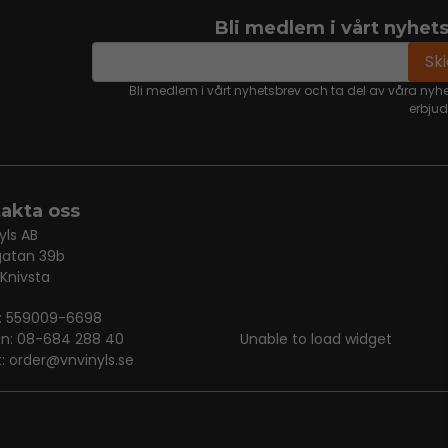
Bli medlem i vårt nyhet
email
Mejladress
Sk
Bli medlem i vårt nyhetsbrev och ta del av våra nyh
erbju
akta oss
yls AB
gatan 39b
 Knivsta
r: 559009-6698
on: 08-684 288 40
Unable to load widget
t:
order@vnvinyls.se