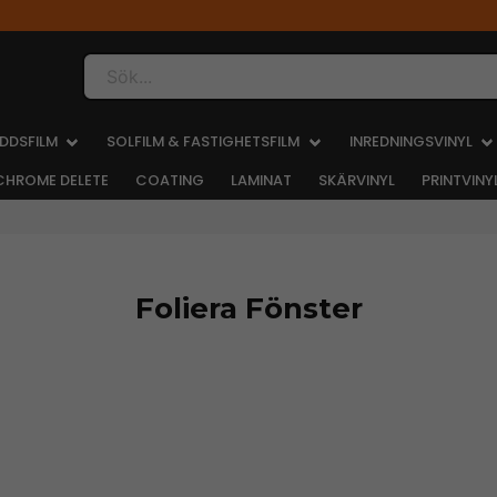
Sök...
DDSFILM
SOLFILM & FASTIGHETSFILM
INREDNINGSVINYL
CHROME DELETE
COATING
LAMINAT
SKÄRVINYL
PRINTVINY
Foliera Fönster