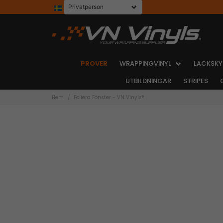
PROVER
WRAPPINGVINYL
LACKSKY
UTBILDNINGAR
STRIPES
Hem
Foliera Fönster - VN Vinyls®