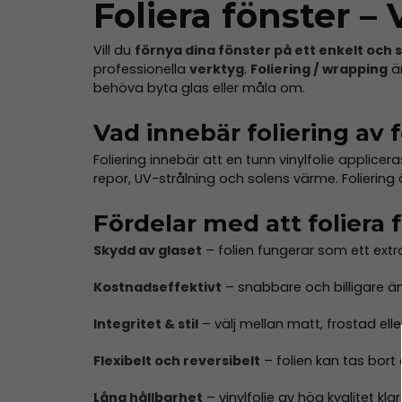
Foliera fönster – 
Vill du
förnya dina fönster på ett enkelt och st
professionella
verktyg
.
Foliering / wrapping
är
behöva byta glas eller måla om.
Vad innebär foliering av 
Foliering innebär att en tunn vinylfolie applicer
repor, UV-strålning och solens värme. Foliering är
Fördelar med att foliera 
Skydd av glaset
– folien fungerar som ett extr
Kostnadseffektivt
– snabbare och billigare än
Integritet & stil
– välj mellan matt, frostad elle
Flexibelt och reversibelt
– folien kan tas bort 
Lång hållbarhet
– vinylfolie av hög kvalitet kl