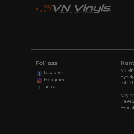
Följ oss
Kont
VN Vin
Facebook
Hyvel
Instagram
741 71
TikTok
Org.n
Telef
E-pos