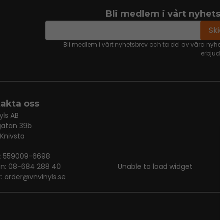
Bli medlem i vårt nyhet
email
Mejladress
Sk
Bli medlem i vårt nyhetsbrev och ta del av våra nyh
erbju
akta oss
yls AB
gatan 39b
 Knivsta
r: 559009-6698
on: 08-684 288 40
Unable to load widget
t:
order@vnvinyls.se