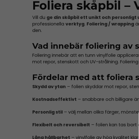
Foliera skåpbil – 
Vill du
ge din skåpbil ett unikt och personlig
professionella
verktyg
.
Foliering / wrapping
är
den.
Vad innebär foliering av 
Foliering innebär att en tunn vinylfolie applicer
mot repor, stenskott och UV-strålning. Foliering ä
Fördelar med att foliera 
Skydd av ytan
– folien skyddar mot repor, sten
Kostnadseffektivt
– snabbare och billigare ä
Personlig stil
– välj mellan olika färger, mönster
Flexibelt och reversibelt
– folien kan tas bort 
Lång hållbarhet
– vinylfolie av hög kvalitet kl