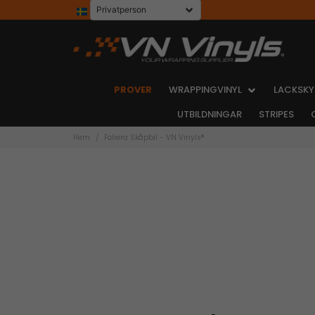
PROVER
WRAPPINGVINYL
LACKSKY
UTBILDNINGAR
STRIPES
Hem
Foliera Skåpbil - VN Vinyls®