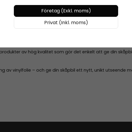
Företag (Exkl. moms)
rodukter
Privat (Inkl. moms)
foliera skåpbil själv. Vi säljer
vinylfolie, verktyg och tillbehör
esultat.
 produkter av hög kvalitet som gör det enkelt att ge din skåpbi
ng av vinylfolie – och ge din skåpbil ett nytt, unikt utseende m