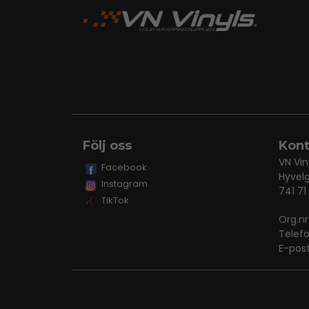
Följ oss
Kont
VN Vin
Facebook
Hyvel
Instagram
741 71
TikTok
Org.n
Telef
E-pos