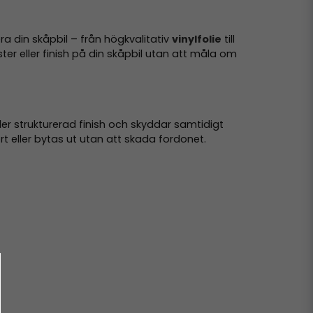
era din skåpbil – från högkvalitativ
vinylfolie
till
ter eller finish på din skåpbil utan att måla om
eller strukturerad finish och skyddar samtidigt
ort eller bytas ut utan att skada fordonet.