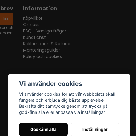
sbrev
Information
icka
Köpvillkor
Om oss
eter och
FAQ - Vanliga frågor
danden.
Kundtjänst
Reklamation & Returer
Monteringsguider
Policy och cookies
Vi använder cookies
Vi använder cookies för att vår webbplats skall
fungera och erbjuda dig bästa upplevelse.
Bekräfta ditt samtycke genom att trycka på
godkänn alla eller anpassa via inställningar
Godkänn alla
Inställningar