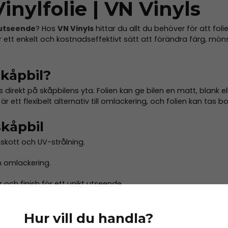
Vinylfolie | VN Vinyls
t utseende
? Hos
VN Vinyls
hittar du allt du behöver för att foli
 ett enkelt och kostnadseffektivt sätt att förändra färg, möns
skåpbil?
as direkt på skåpbilens yta. Folien kan ge bilen en matt, blank 
r ett flexibelt alternativ till omlackering, och folien kan tas b
skåpbil
skott och UV-strålning.
n omlackering.
 och finish för ett unikt utseende.
eller bytas ut utan att påverka skåpbilen.
Hur vill du handla?
arar väder, slitage och daglig användning.