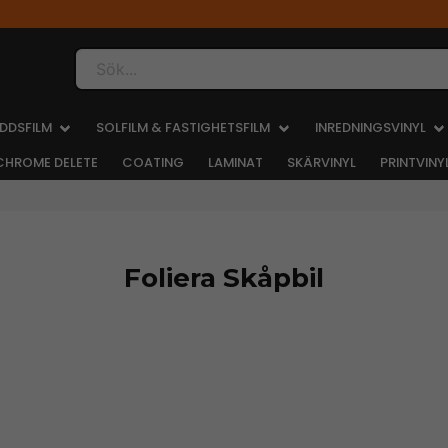
Sök...
DDSFILM
SOLFILM & FASTIGHETSFILM
INREDNINGSVINYL
CHROME DELETE
COATING
LAMINAT
SKÄRVINYL
PRINTVINY
Foliera Skåpbil