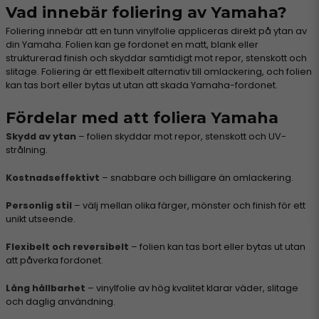
Vad innebär foliering av Yamaha?
Foliering innebär att en tunn vinylfolie appliceras direkt på ytan av
din Yamaha. Folien kan ge fordonet en matt, blank eller
strukturerad finish och skyddar samtidigt mot repor, stenskott och
slitage. Foliering är ett flexibelt alternativ till omlackering, och folien
kan tas bort eller bytas ut utan att skada Yamaha-fordonet.
Fördelar med att foliera Yamaha
Skydd av ytan
– folien skyddar mot repor, stenskott och UV-
strålning.
Kostnadseffektivt
– snabbare och billigare än omlackering.
Personlig stil
– välj mellan olika färger, mönster och finish för ett
unikt utseende.
Flexibelt och reversibelt
– folien kan tas bort eller bytas ut utan
att påverka fordonet.
Lång hållbarhet
– vinylfolie av hög kvalitet klarar väder, slitage
och daglig användning.