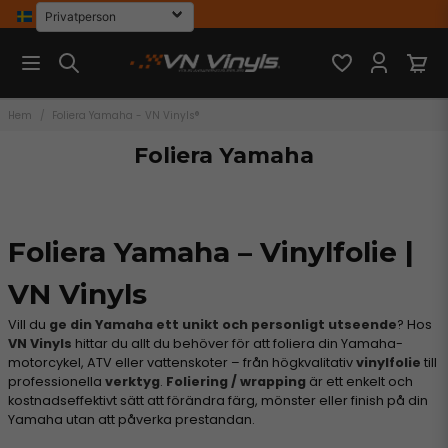
Hem
Foliera Yamaha - VN Vinyls®
Foliera Yamaha
Foliera Yamaha – Vinylfolie |
VN Vinyls
Vill du
ge din Yamaha ett unikt och personligt utseende
? Hos
VN Vinyls
hittar du allt du behöver för att foliera din Yamaha-
motorcykel, ATV eller vattenskoter – från högkvalitativ
vinylfolie
till
professionella
verktyg
.
Foliering / wrapping
är ett enkelt och
kostnadseffektivt sätt att förändra färg, mönster eller finish på din
Yamaha utan att påverka prestandan.