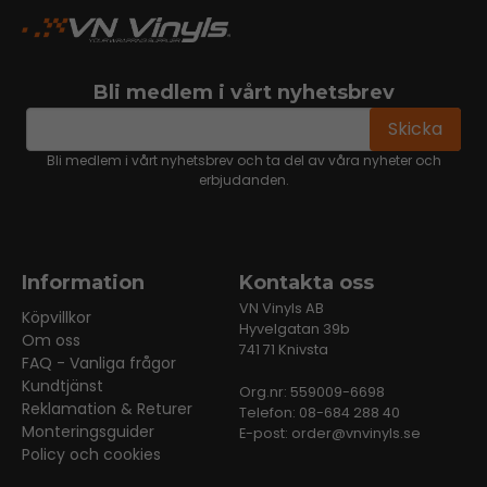
Bli medlem i vårt nyhetsbrev
email
Mejladress
Skicka
Bli medlem i vårt nyhetsbrev och ta del av våra nyheter och
erbjudanden.
Information
Kontakta oss
VN Vinyls AB
Köpvillkor
Hyvelgatan 39b
Om oss
741 71 Knivsta
FAQ - Vanliga frågor
Kundtjänst
Org.nr: 559009-6698
Reklamation & Returer
Telefon: 08-684 288 40
Monteringsguider
E-post:
order@vnvinyls.se
Policy och cookies