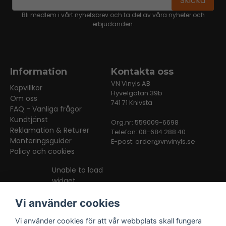
Skicka
Bli medlem i vårt nyhetsbrev och ta del av våra nyheter och
erbjudanden.
Information
Kontakta oss
VN Vinyls AB
Köpvillkor
Hyvelgatan 39b
Om oss
741 71 Knivsta
FAQ - Vanliga frågor
Kundtjänst
Org.nr: 559009-6698
Reklamation & Returer
Telefon: 08-684 288 40
Monteringsguider
E-post:
order@vnvinyls.se
Policy och cookies
Unable to load
widget
Vi använder cookies
Vi använder cookies för att vår webbplats skall fungera