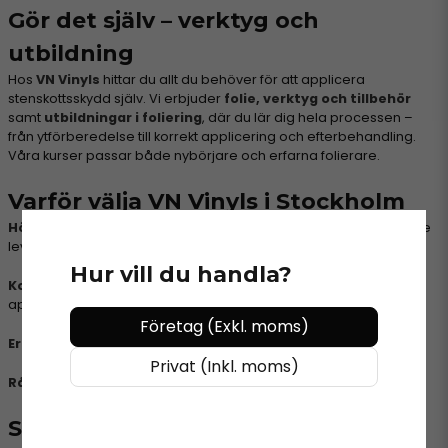
Gör det själv – verktyg och
utbildning
Hos
VN Vinyls
hittar du allt du behöver för att applicera
stenskottsskydd själv. Vi erbjuder
folie, verktyg och tillbehör
samt
utbildningar i foliering
, där du lär dig hela processen –
från ytförberedelse till korrekt applicering och efterbehandling.
Våra kurser passar både nybörjare och erfarna folierare.
Varför välja VN Vinyls i Stockholm
Högkvalitativ stenskottsskyddfilm
från marknadens ledande
leverantörer.
Hur vill du handla?
Kompletta verktygspaket
för enkel och professionell
applicering.
Företag (Exkl. moms)
Erfarna instruktörer
som lär ut beprövade metoder.
Privat (Inkl. moms)
Rådgivning och support
vid val av film och teknik.
Stenskottsskydd i Stockholm med