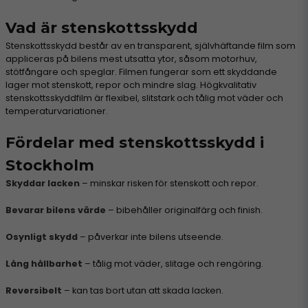
Vad är stenskottsskydd
Stenskottsskydd består av en transparent, självhäftande film som
appliceras på bilens mest utsatta ytor, såsom motorhuv,
stötfångare och speglar. Filmen fungerar som ett skyddande
lager mot stenskott, repor och mindre slag. Högkvalitativ
stenskottsskyddfilm är flexibel, slitstark och tålig mot väder och
temperaturvariationer.
Fördelar med stenskottsskydd i
Stockholm
Skyddar lacken
– minskar risken för stenskott och repor.
Bevarar bilens värde
– bibehåller originalfärg och finish.
Osynligt skydd
– påverkar inte bilens utseende.
Lång hållbarhet
– tålig mot väder, slitage och rengöring.
Reversibelt
– kan tas bort utan att skada lacken.