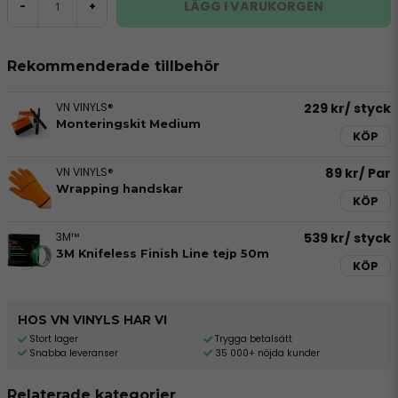
LÄGG I VARUKORGEN
-
+
Rekommenderade tillbehör
VN VINYLS®
229 kr
/ styck
Monteringskit Medium
KÖP
VN VINYLS®
89 kr
/ Par
Wrapping handskar
KÖP
3M™
539 kr
/ styck
3M Knifeless Finish Line tejp 50m
KÖP
HOS VN VINYLS HAR VI
Stort lager
Trygga betalsätt
Snabba leveranser
35 000+ nöjda kunder
Relaterade kategorier