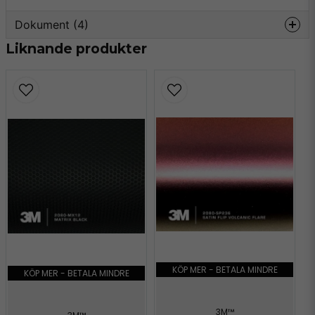
Dokument (4)
Liknande produkter
3m-faq-maintenance-
Hämta
2080.pdf
147.67 KB
3m-faq-2080.pdf
Hämta
184.25 KB
3m-tripstrix-2080.pdf
Hämta
2.07 MB
wrap-film-series-2080-
Hämta
product-bulletin.pdf
509.21 KB
KÖP MER - BETALA MINDRE
KÖP MER - BETALA MINDRE
3M™