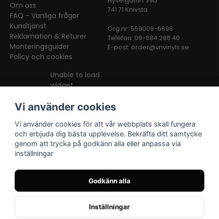
Hyvelgatan 39b
Om oss
741 71 Knivsta
FAQ - Vanliga frågor
Kundtjänst
Org.nr: 559009-6698
Reklamation & Returer
Telefon: 08-684 288 40
Monteringsguider
E-post:
order@vnvinyls.se
Policy och cookies
Unable to load
widget
Vi använder cookies
Vi använder cookies för att vår webbplats skall fungera
och erbjuda dig bästa upplevelse. Bekräfta ditt samtycke
genom att trycka på godkänn alla eller anpassa via
inställningar
Facebook
Instagram
TikTok
Godkänn alla
Inställningar