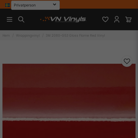
Hem
Wrappingvinyl
3M 2080-G53 Gloss Flame Red Vinyl