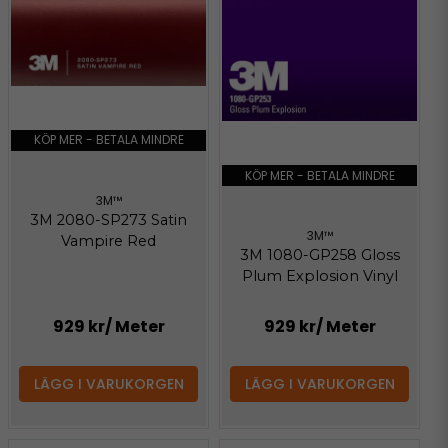
KÖP MER - BETALA MINDRE
KÖP MER - BETALA MINDRE
3M™
3M 2080-SP273 Satin
3M™
Vampire Red
3M 1080-GP258 Gloss
Plum Explosion Vinyl
929 kr
/ Meter
929 kr
/ Meter
LÄGG I VARUKORGEN
LÄGG I VARUKORGEN