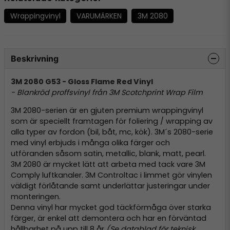
Wrappingvinyl
VARUMÄRKEN
3M 2080
Beskrivning
3M 2080 G53 - Gloss Flame Red Vinyl
- Blankröd proffsvinyl från 3M Scotchprint Wrap Film
3M 2080-serien är en gjuten premium wrappingvinyl
som är speciellt framtagen för foliering / wrapping av
alla typer av fordon (bil, båt, mc, kök). 3M´s 2080-serie
med vinyl erbjuds i många olika färger och
utföranden såsom satin, metallic, blank, matt, pearl.
3M 2080 är mycket lätt att arbeta med tack vare 3M
Comply luftkanaler. 3M Controltac i limmet gör vinylen
väldigt förlåtande samt underlättar justeringar under
monteringen.
Denna vinyl har mycket god täckförmåga över starka
färger, är enkel att demontera och har en förväntad
hållbarhet på upp till 8 år
(Se datablad för teknisk