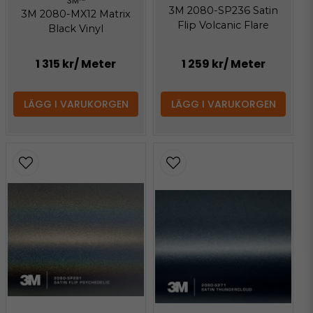
3M™
3M 2080-SP236 Satin
3M 2080-MX12 Matrix
Flip Volcanic Flare
Black Vinyl
1 315 kr
/ Meter
1 259 kr
/ Meter
LÄGG I VARUKORGEN
LÄGG I VARUKORGEN