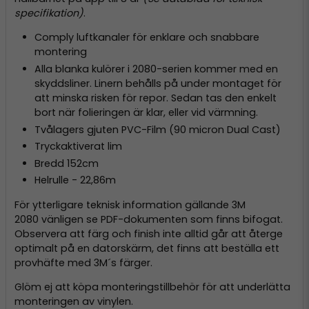
specifikation)
.
Comply luftkanaler för enklare och snabbare
montering
Alla blanka kulörer i 2080-serien kommer med en
skyddsliner. Linern behålls på under montaget för
att minska risken för repor. Sedan tas den enkelt
bort när folieringen är klar, eller vid värmning.
Tvålagers gjuten PVC-Film (90 micron Dual Cast)
Tryckaktiverat lim
Bredd 152cm
Helrulle - 22,86m
För ytterligare teknisk information gällande 3M
2080 vänligen se PDF-dokumenten som finns bifogat.
Observera att färg och finish inte alltid går att återge
optimalt på en datorskärm, det finns att beställa ett
provhäfte med 3M´s färger.
Glöm ej att köpa monteringstillbehör för att underlätta
monteringen av vinylen.