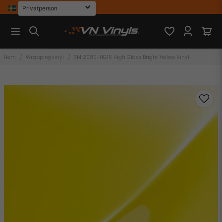
Hem
Wrappingvinyl
3M 2080-HG15 High Gloss Bright Yellow Vinyl