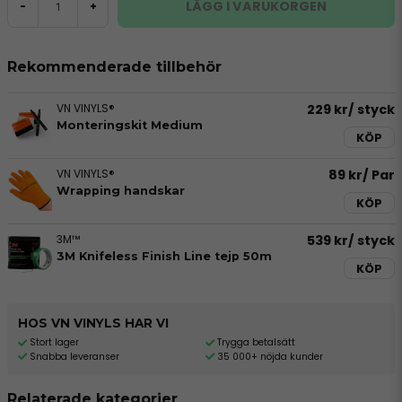
LÄGG I VARUKORGEN
-
+
Rekommenderade tillbehör
VN VINYLS®
229 kr
/ styck
Monteringskit Medium
KÖP
VN VINYLS®
89 kr
/ Par
Wrapping handskar
KÖP
3M™
539 kr
/ styck
3M Knifeless Finish Line tejp 50m
KÖP
HOS VN VINYLS HAR VI
Stort lager
Trygga betalsätt
Snabba leveranser
35 000+ nöjda kunder
Relaterade kategorier