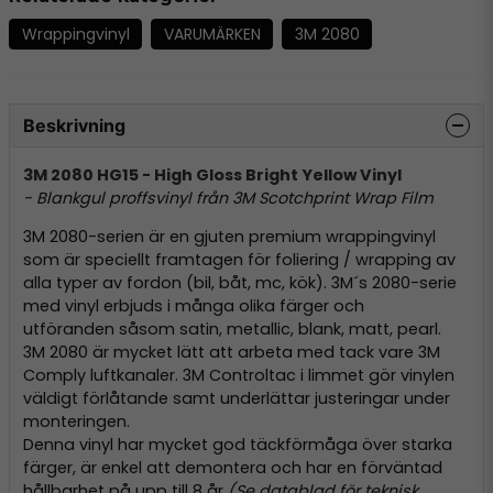
Wrappingvinyl
VARUMÄRKEN
3M 2080
Beskrivning
3M 2080 HG15 - High Gloss Bright Yellow Vinyl
- Blankgul proffsvinyl från 3M Scotchprint Wrap Film
3M 2080-serien är en gjuten premium wrappingvinyl
som är speciellt framtagen för foliering / wrapping av
alla typer av fordon (bil, båt, mc, kök). 3M´s 2080-serie
med vinyl erbjuds i många olika färger och
utföranden såsom satin, metallic, blank, matt, pearl.
3M 2080 är mycket lätt att arbeta med tack vare 3M
Comply luftkanaler. 3M Controltac i limmet gör vinylen
väldigt förlåtande samt underlättar justeringar under
monteringen.
Denna vinyl har mycket god täckförmåga över starka
färger, är enkel att demontera och har en förväntad
hållbarhet på upp till 8 år
(Se datablad för teknisk