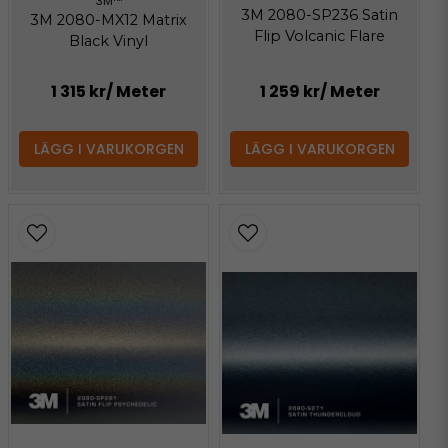
3M™
3M 2080-SP236 Satin
3M 2080-MX12 Matrix
Flip Volcanic Flare
Black Vinyl
1 315 kr
/ Meter
1 259 kr
/ Meter
LÄGG I VARUKORGEN
LÄGG I VARUKORGEN