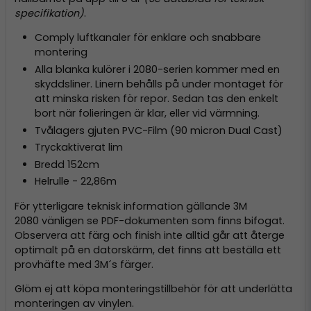
specifikation)
.
Comply luftkanaler för enklare och snabbare
montering
Alla blanka kulörer i 2080-serien kommer med en
skyddsliner. Linern behålls på under montaget för
att minska risken för repor. Sedan tas den enkelt
bort när folieringen är klar, eller vid värmning.
Tvålagers gjuten PVC-Film (90 micron Dual Cast)
Tryckaktiverat lim
Bredd 152cm
Helrulle - 22,86m
För ytterligare teknisk information gällande 3M
2080 vänligen se PDF-dokumenten som finns bifogat.
Observera att färg och finish inte alltid går att återge
optimalt på en datorskärm, det finns att beställa ett
provhäfte med 3M´s färger.
Glöm ej att köpa monteringstillbehör för att underlätta
monteringen av vinylen.