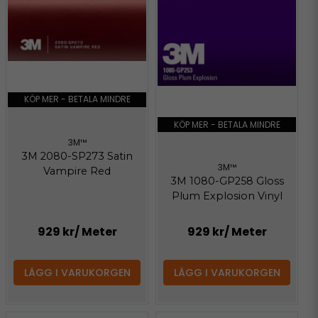
KÖP MER - BETALA MINDRE
KÖP MER - BETALA MINDRE
3M™
3M 2080-SP273 Satin
3M™
Vampire Red
3M 1080-GP258 Gloss
Plum Explosion Vinyl
929 kr
/ Meter
929 kr
/ Meter
LÄGG I VARUKORGEN
LÄGG I VARUKORGEN