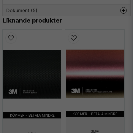
Dokument (5)
Liknande produkter
3m-faq-maintenance-
Hämta
2080.pdf
147.67 KB
hg15.webp
Hämta
700.86 KB
3m-faq-2080.pdf
Hämta
184.25 KB
wrap-film-series-2080-
Hämta
product-bulletin.pdf
509.21 KB
KÖP MER - BETALA MINDRE
KÖP MER - BETALA MINDRE
3m-tripstrix-2080.pdf
Hämta
2.07 MB
3M™