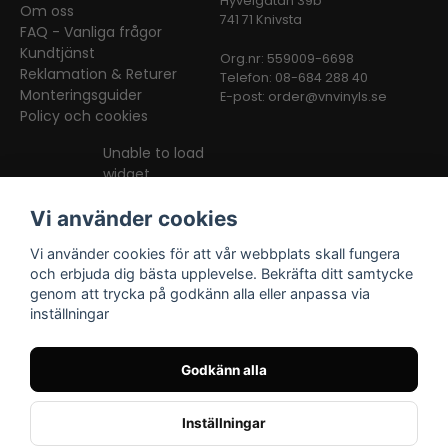
Hyvelgatan 39b
Om oss
741 71 Knivsta
FAQ - Vanliga frågor
Kundtjänst
Org.nr: 559009-6698
Reklamation & Returer
Telefon: 08-684 288 40
Monteringsguider
E-post:
order@vnvinyls.se
Policy och cookies
Unable to load
widget
Vi använder cookies
Vi använder cookies för att vår webbplats skall fungera
och erbjuda dig bästa upplevelse. Bekräfta ditt samtycke
genom att trycka på godkänn alla eller anpassa via
inställningar
Facebook
Instagram
TikTok
Godkänn alla
Inställningar