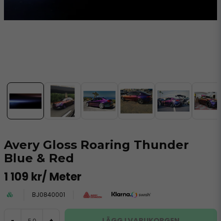
Avery Gloss Roaring Thunder
Blue & Red
1 109 kr
/ Meter
BJ0840001
LÄGG I VARUKORGEN
-
+