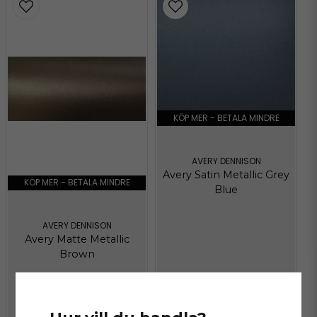
KÖP MER - BETALA MINDRE
AVERY DENNISON
Avery Satin Metallic Grey
KÖP MER - BETALA MINDRE
Blue
AVERY DENNISON
Avery Matte Metallic
Brown
575 kr
/ Meter
575 kr
/ Meter