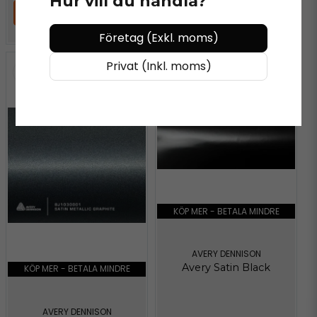
Hur vill du handla?
LÄGG I VARUKORGEN
LÄGG I VARUKORGEN
Företag (Exkl. moms)
Privat (Inkl. moms)
KÖP MER - BETALA MINDRE
AVERY DENNISON
Avery Satin Black
KÖP MER - BETALA MINDRE
AVERY DENNISON