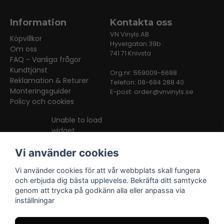
Information
Kontakta oss
VN Vinyls AB
Köpvillkor
Hyvelgatan 39b
Om oss
741 71 Knivsta
FAQ - Vanliga frågor
Kundtjänst
Org.nr: 559009-6698
Reklamation & Returer
Telefon: 08-684 288 40
Monteringsguider
E-post:
order@vnvinyls.se
Policy och cookies
Unable to load
widget
Vi använder cookies
Vi använder cookies för att vår webbplats skall fungera
och erbjuda dig bästa upplevelse. Bekräfta ditt samtycke
genom att trycka på godkänn alla eller anpassa via
inställningar
Facebook
Instagram
TikTok