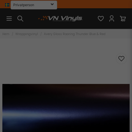
Hem
Wrappingvinyl
Avery Gloss Roaring Thunder Blue & Red