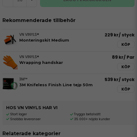
Rekommenderade tillbehör
VN VINYLS®
229 kr
/ styck
Monteringskit Medium
KÖP
VN VINYLS®
89 kr
/ Par
Wrapping handskar
KÖP
3M™
539 kr
/ styck
3M Knifeless Finish Line tejp 50m
KÖP
HOS VN VINYLS HAR VI
Stort lager
Trygga betalsätt
Snabba leveranser
35 000+ nöjda kunder
Relaterade kategorier