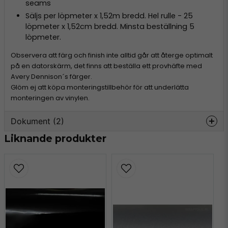
seams
Säljs per löpmeter x 1,52m bredd. Hel rulle - 25
löpmeter x 1,52cm bredd. Minsta beställning 5
löpmeter.
Observera att färg och finish inte alltid går att återge optimalt
på en datorskärm, det finns att beställa ett provhäfte med
Avery Dennison´s färger.
Glöm ej att köpa monteringstillbehör för att underlätta
monteringen av vinylen.
Dokument (2)
Liknande produkter
avery-supreme-
Hämta
information.pdf
303.73 KB
avery-colours.pdf
Hämta
4.66 MB