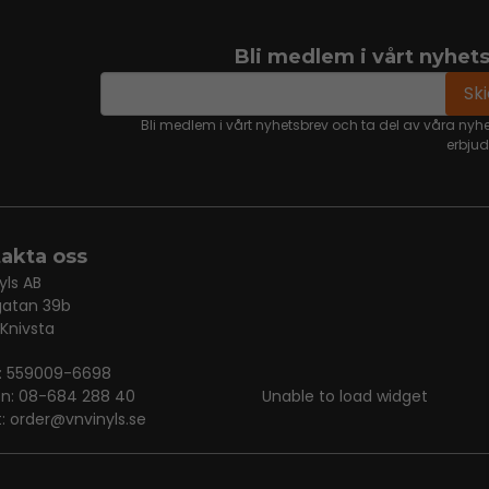
Bli medlem i vårt nyhet
email
Mejladress
Sk
Bli medlem i vårt nyhetsbrev och ta del av våra nyh
erbju
akta oss
yls AB
gatan 39b
 Knivsta
r: 559009-6698
on: 08-684 288 40
Unable to load widget
t:
order@vnvinyls.se