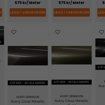
575 kr
/ Meter
575 kr
/ Meter
5
N
LÄGG I VARUKORGEN
LÄGG I VARUKORGEN
LÄG
E
c
KÖP 
KÖP MER - BETALA MINDRE
KÖP MER - BETALA MINDRE
Ave
AVERY DENNISON
AVERY DENNISON
Avery Gloss Metallic
Avery Gloss Metallic