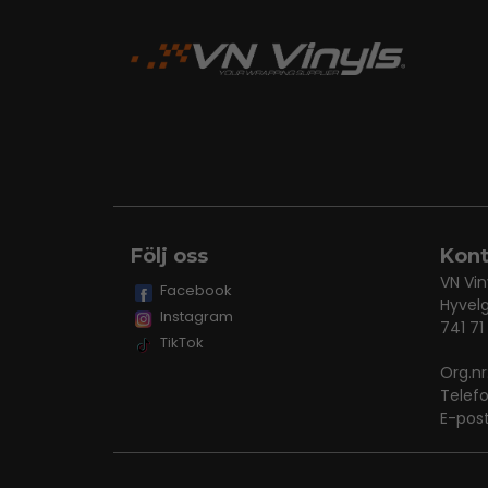
Följ oss
Kont
VN Vin
Facebook
Hyvel
Instagram
741 71
TikTok
Org.n
Telef
E-pos