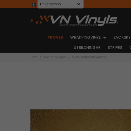
PROVER
WRAPPINGVINYL
LACKSKY
UTBILDNINGAR
STRIPES
Hem
Wrappingvinyl
Avery Diamond Amber