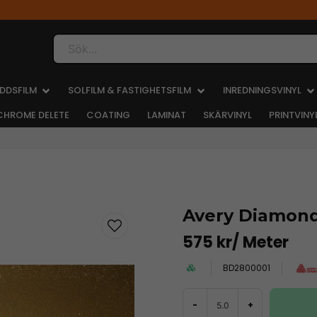
Sök...
DDSFILM
SOLFILM & FASTIGHETSFILM
INREDNINGSVINYL
CHROME DELETE
COATING
LAMINAT
SKÄRVINYL
PRINTVINY
Avery Diamon
575 kr
/ Meter
BD2800001
-
+