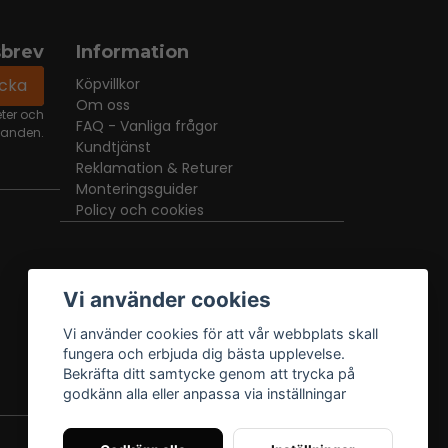
sbrev
Information
icka
Köpvillkor
Om oss
eter och
FAQ - Vanliga frågor
danden.
Kundtjänst
Reklamation & Returer
Monteringsguider
Policy och cookies
Vi använder cookies
Vi använder cookies för att vår webbplats skall
fungera och erbjuda dig bästa upplevelse.
Bekräfta ditt samtycke genom att trycka på
godkänn alla eller anpassa via inställningar