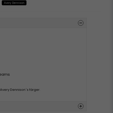
Avery Dennison
 seams
d Avery Dennison´s färger.