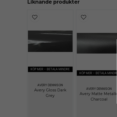
Liknande produkter
avery-supreme-information.pdf
303.73 KB
avery-colours.pdf
4.66 MB
KÖP MER - BETALA MINDRE
KÖP MER - BETALA MINDR
AVERY DENNISON
AVERY DENNISON
Avery Gloss Dark
Avery Matte Metalli
Grey
Charcoal