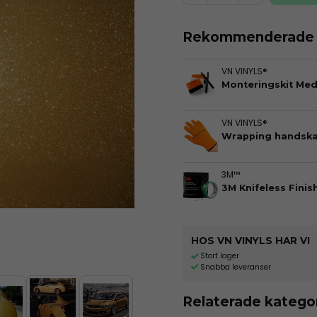
Rekommenderade t
VN VINYLS®
Monteringskit Me
VN VINYLS®
Wrapping handska
3M™
3M Knifeless Finis
HOS VN VINYLS HAR VI
Stort lager
Snabba leveranser
Relaterade katego