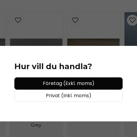
KÖP 
Hur vill du handla?
Företag (Exkl. moms)
E
Ave
KÖP MER - BETALA MINDRE
KÖP MER - BETALA MINDRE
Privat (Inkl. moms)
AVERY DENNISON
c
Avery Matte Metallic
AVERY DENNISON
Brown
Avery Matte Metallic
Grey