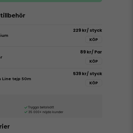
illbehör
229 kr
/ styck
dium
KÖP
89 kr
/ Par
r
KÖP
539 kr
/ styck
h Line tejp 50m
KÖP
Trygga betalsätt
35 000+ nöjda kunder
rier