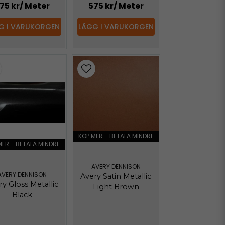
75 kr
/ Meter
575 kr
/ Meter
G I VARUKORGEN
LÄGG I VARUKORGEN
KÖP MER - BETALA MINDRE
MER - BETALA MINDRE
AVERY DENNISON
AVERY DENNISON
Avery Satin Metallic
ry Gloss Metallic
Light Brown
Black