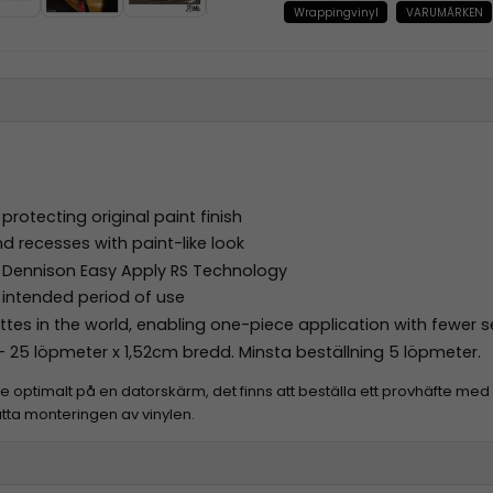
Wrappingvinyl
VARUMÄRKEN
rotecting original paint finish
d recesses with paint-like look
ry Dennison Easy Apply RS Technology
 intended period of use
ettes in the world, enabling one-piece application with fewer
e - 25 löpmeter x 1,52cm bredd. Minsta beställning 5 löpmeter.
erge optimalt på en datorskärm, det finns att beställa ett provhäfte me
ätta monteringen av vinylen.