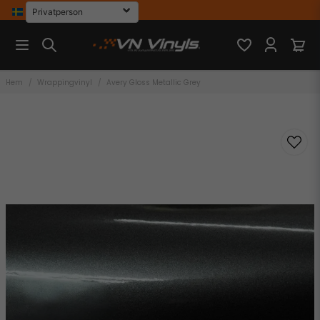
Hem
Wrappingvinyl
Avery Gloss Metallic Grey