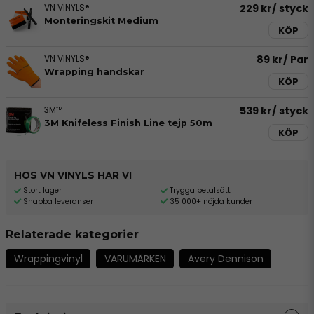
VN VINYLS®
229 kr
/ styck
Monteringskit Medium
KÖP
VN VINYLS®
89 kr
/ Par
Wrapping handskar
KÖP
3M™
539 kr
/ styck
3M Knifeless Finish Line tejp 50m
KÖP
HOS VN VINYLS HAR VI
Stort lager
Trygga betalsätt
Snabba leveranser
35 000+ nöjda kunder
Relaterade kategorier
Wrappingvinyl
VARUMÄRKEN
Avery Dennison