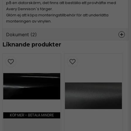
på en datorskärm, det finns att beställa ett provhäfte med
Avery Dennison´s färger.
Glöm ej att köpa monteringstillbehör för att underlätta
monteringen av vinylen.
Dokument (2)
Liknande produkter
avery-supreme-
Hämta
information.pdf
303.73 KB
avery-colours.pdf
Hämta
4.66 MB
KÖP MER - BETALA MINDRE