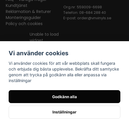
Kundtjänst
Org.nr: 559009-6698
Reklamation & Returer
Telefon: 08-684 288 40
Monteringsguider
E-post:
order@vnvinyls.se
Policy och cookies
Unable to load
widget
Vi använder cookies
Vi använder cookies för att vår webbplats skall fungera
och erbjuda dig bästa upplevelse. Bekräfta ditt samtycke
genom att trycka på godkänn alla eller anpassa via
inställningar
Facebook
Instagram
TikTok
Godkänn alla
Inställningar
Powered by Nyehandel AB