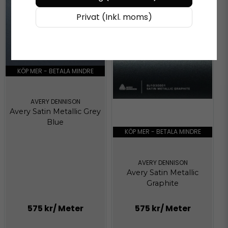
Privat (Inkl. moms)
KÖP MER - BETALA MINDRE
AVERY DENNISON
Avery Satin Metallic Grey
Blue
KÖP MER - BETALA MINDRE
AVERY DENNISON
Avery Satin Metallic
Graphite
575 kr
/ Meter
575 kr
/ Meter