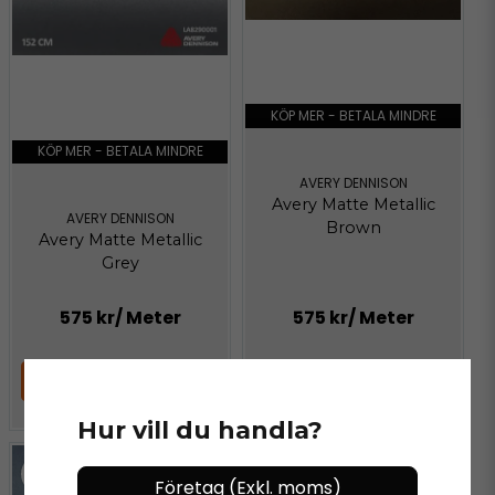
KÖP MER - BETALA MINDRE
KÖP MER - BETALA MINDRE
AVERY DENNISON
Avery Matte Metallic
AVERY DENNISON
Brown
Avery Matte Metallic
Grey
575 kr
/ Meter
575 kr
/ Meter
LÄGG I VARUKORGEN
LÄGG I VARUKORGEN
Hur vill du handla?
Företag (Exkl. moms)