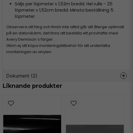
Säljs per löpmeter x 1,52m bredd. Hel rulle - 25
löpmeter x 1,52cm bredd. Minsta beställning 5
löpmeter.
Observera att färg och finish inte alltid går att återge optimalt
på en datorskärm, det finns att beställa ett provhäfte med
Avery Dennison´s färger.
Glöm ej att köpa monteringstillbehör för att underlätta
monteringen av vinylen.
Dokument (2)
Liknande produkter
avery-supreme-
Hämta
information.pdf
303.73 KB
avery-colours.pdf
Hämta
4.66 MB