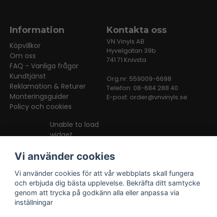
Information
Kontakta oss
VN Vinyls AB
Köpvillkor
Hyvelgatan 39b
Om oss
741 71 Knivsta
FAQ - Vanliga frågor
Kundtjänst
Org.nr: 559009-6698
Reklamation & Returer
Telefon: 08-684 288 40
Monteringsguider
E-post:
order@vnvinyls.se
Policy och cookies
Unable to load
widget
Vi använder cookies
Vi använder cookies för att vår webbplats skall fungera
och erbjuda dig bästa upplevelse. Bekräfta ditt samtycke
genom att trycka på godkänn alla eller anpassa via
inställningar
Facebook
Instagram
TikTok