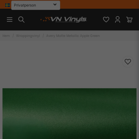
Hem
Wrappingvinyl
Avery Matte Metallic Apple Green