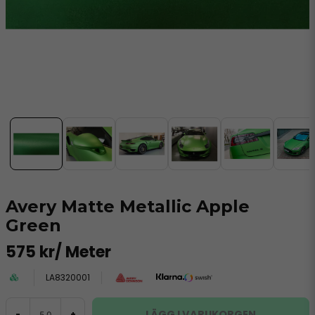
Avery Matte Metallic Apple
Green
575 kr
/ Meter
LA8320001
LÄGG I VARUKORGEN
-
+