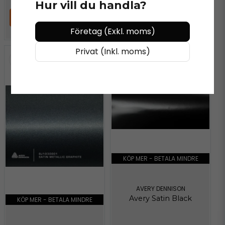
Hur vill du handla?
LÄGG I VARUKORGEN
LÄGG I VARUKORGEN
Företag (Exkl. moms)
Privat (Inkl. moms)
KÖP MER - BETALA MINDRE
AVERY DENNISON
Avery Satin Black
KÖP MER - BETALA MINDRE