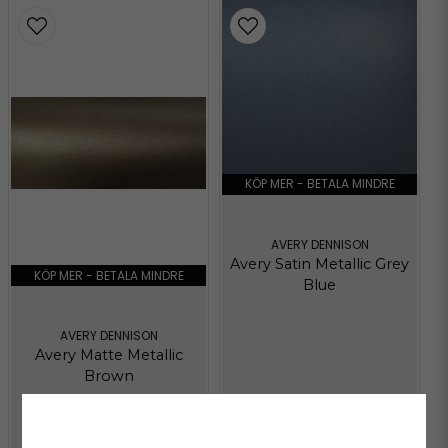
KÖP MER - BETALA MINDRE
AVERY DENNISON
Avery Satin Metallic Grey
KÖP MER - BETALA MINDRE
Blue
AVERY DENNISON
Avery Matte Metallic
Brown
575 kr
/ Meter
575 kr
/ Meter