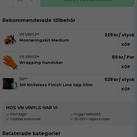
Rekommenderade tillbehör
VN VINYLS®
229 kr
/ styck
Monteringskit Medium
KÖP
VN VINYLS®
89 kr
/ Par
Wrapping handskar
KÖP
3M™
539 kr
/ styck
3M Knifeless Finish Line tejp 50m
KÖP
HOS VN VINYLS HAR VI
Stort lager
Trygga betalsätt
Snabba leveranser
35 000+ nöjda kunder
Relaterade kategorier