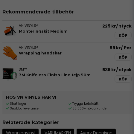
Rekommenderade tillbehör
VN VINYLS®
229 kr
/ styck
Monteringskit Medium
KÖP
VN VINYLS®
89 kr
/ Par
Wrapping handskar
KÖP
3M™
539 kr
/ styck
3M Knifeless Finish Line tejp 50m
KÖP
HOS VN VINYLS HAR VI
Stort lager
Trygga betalsätt
Snabba leveranser
35 000+ nöjda kunder
Relaterade kategorier
Wrappingvinyl
VARUMÄRKEN
Avery Dennison