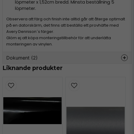
löpmeter x 1,52cm bredd. Minsta beställning 5
löpmeter.
Observera att färg och finish inte alltid går att återge optimalt
på en datorskärm, det finns att beställa ett provhäfte med
Avery Dennison´s färger.
Glöm ej att köpa monteringstillbehör för att underlätta
monteringen av vinylen.
Dokument (2)
Liknande produkter
avery-supreme-
Hämta
information.pdf
303.73 KB
avery-colours.pdf
Hämta
4.66 MB