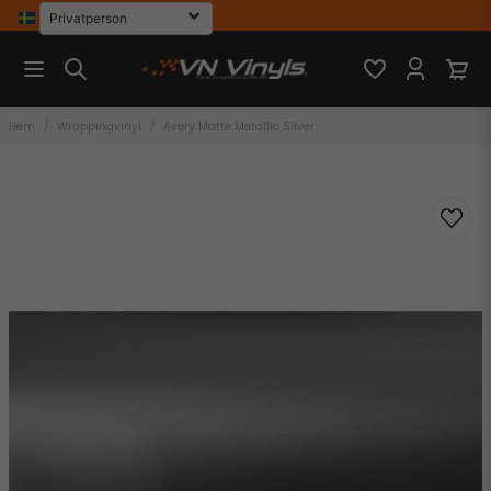
Hem
Wrappingvinyl
Avery Matte Metallic Silver