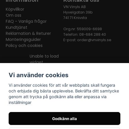
Information
Kontakta oss
VN Vinyls AB
Köpvillkor
Hyvelgatan 39b
Om oss
741 71 Knivsta
FAQ - Vanliga frågor
Kundtjänst
Org.nr: 559009-6698
Reklamation & Returer
Telefon: 08-684 288 40
Monteringsguider
E-post:
order@vnvinyls.se
Policy och cookies
Unable to load
widget
Vi använder cookies
Vi använder cookies för att vår webbplats skall fungera
och erbjuda dig bästa upplevelse. Bekräfta ditt samtycke
genom att trycka på godkänn alla eller anpassa via
inställningar
Facebook
Instagram
TikTok
Godkänn alla