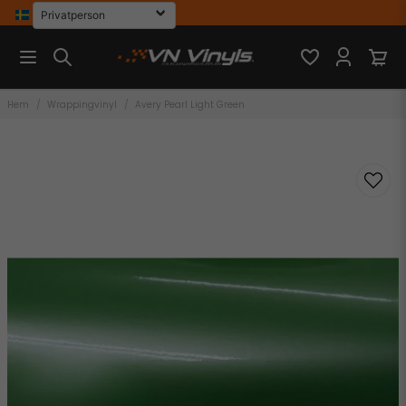
Hem
Wrappingvinyl
Avery Pearl Light Green