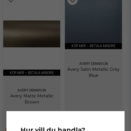
KÖP MER - BETALA MINDRE
AVERY DENNISON
Avery Satin Metallic Grey
KÖP MER - BETALA MINDRE
Blue
AVERY DENNISON
Avery Matte Metallic
Brown
575 kr
/ Meter
575 kr
/ Meter
Hur vill du handla?