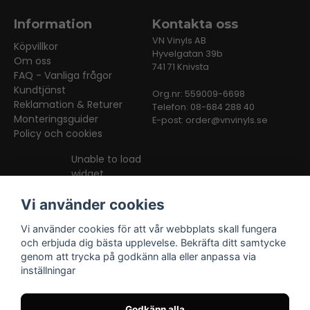
Information
Kontakta oss
VN Vinyls AB
Köpvillkor
Hyvelgatan 39b
Om oss
741 71 Knivsta
FAQ - Vanliga frågor
Kundtjänst
Org.nr: 559009-6698
Reklamation & Returer
Telefon: 08-684 288 40
Monteringsguider
E-post:
order@vnvinyls.se
Policy och cookies
Unable to load
widget
Vi använder cookies
Vi använder cookies för att vår webbplats skall fungera
och erbjuda dig bästa upplevelse. Bekräfta ditt samtycke
genom att trycka på godkänn alla eller anpassa via
inställningar
Facebook
Instagram
TikTok
Godkänn alla