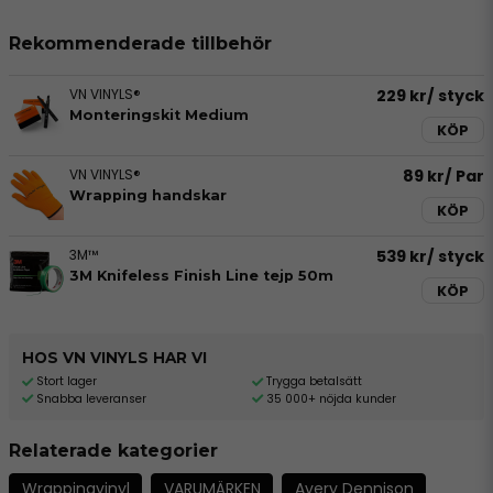
Rekommenderade tillbehör
VN VINYLS®
229 kr
/ styck
Monteringskit Medium
KÖP
VN VINYLS®
89 kr
/ Par
Wrapping handskar
KÖP
3M™
539 kr
/ styck
3M Knifeless Finish Line tejp 50m
KÖP
HOS VN VINYLS HAR VI
Stort lager
Trygga betalsätt
Snabba leveranser
35 000+ nöjda kunder
Relaterade kategorier
Wrappingvinyl
VARUMÄRKEN
Avery Dennison