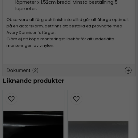
löpmeter x 1,52cm bredd. Minsta beställning 5
löpmeter.
Observera att färg och finish inte alltid går att återge optimalt
på en datorskärm, det finns att beställa ett provhäfte med
Avery Dennison´s färger.
Glöm ej att köpa monteringstillbehör för att underlätta
monteringen av vinylen.
Dokument (2)
Liknande produkter
avery-supreme-
Hämta
information.pdf
303.73 KB
avery-colours.pdf
Hämta
4.66 MB