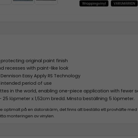
Wrappingvinyl
VARUMÄRKEN
rotecting original paint finish
d recesses with paint-like look
ry Dennison Easy Apply RS Technology
 intended period of use
ettes in the world, enabling one-piece application with fewer
e - 25 löpmeter x 1,52cm bredd. Minsta beställning 5 löpmeter.
erge optimalt på en datorskärm, det finns att beställa ett provhäfte me
ätta monteringen av vinylen.