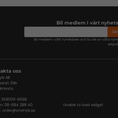
Bli medlem i vårt nyhet
email
Mejladress
Sk
Bli medlem i vårt nyhetsbrev och ta del av våra nyh
erbju
akta oss
yls AB
gatan 39b
 Knivsta
r: 559009-6698
on: 08-684 288 40
Unable to load widget
t:
order@vnvinyls.se