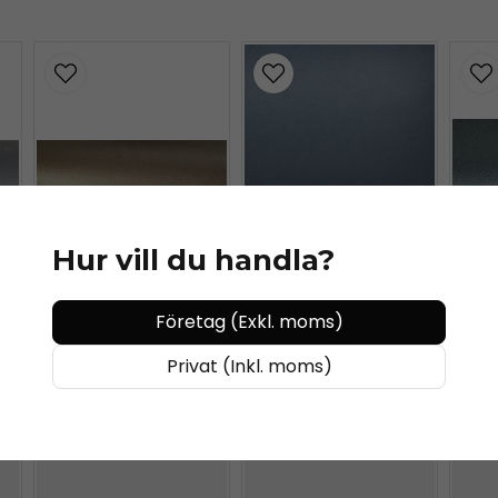
KÖP MER - BETALA MINDRE
Hur vill du handla?
AVERY DENNISON
Avery Satin Metallic
KÖP MER - BETALA MINDRE
Företag (Exkl. moms)
Grey Blue
KÖP 
E
Privat (Inkl. moms)
AVERY DENNISON
Avery Matte Metallic
Brown
Ave
c