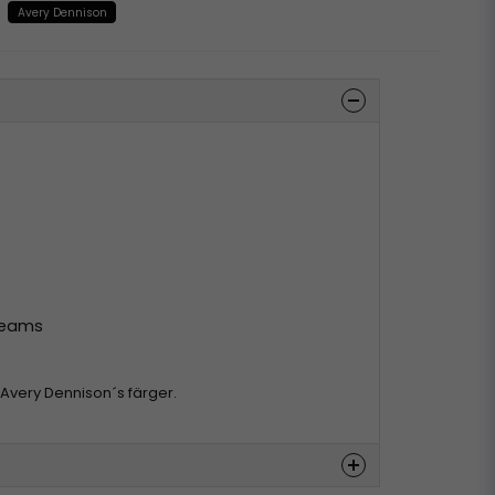
Avery Dennison
 seams
d Avery Dennison´s färger.