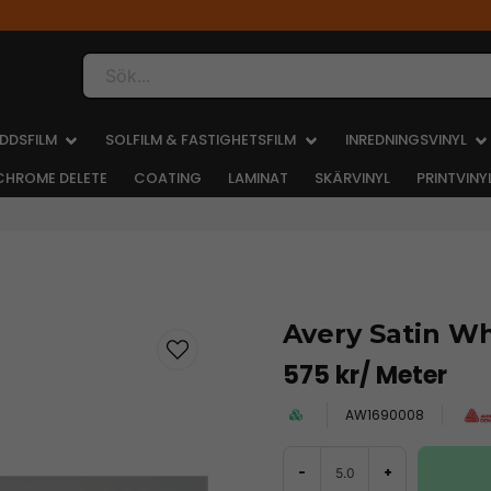
Sök...
DDSFILM
SOLFILM & FASTIGHETSFILM
INREDNINGSVINYL
CHROME DELETE
COATING
LAMINAT
SKÄRVINYL
PRINTVINY
Avery Satin Wh
575 kr
/ Meter
AW1690008
-
+