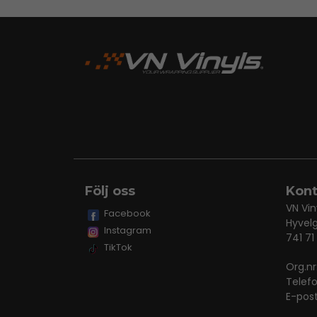
Följ oss
Kont
VN Vin
Facebook
Hyvel
Instagram
741 71
TikTok
Org.n
Telef
E-pos