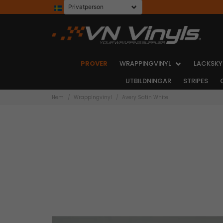
PROVER
WRAPPINGVINYL
LACKSKY
UTBILDNINGAR
STRIPES
Hem
Wrappingvinyl
Avery Satin White