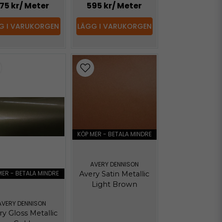
75 kr
/ Meter
595 kr
/ Meter
G I VARUKORGEN
LÄGG I VARUKORGEN
KÖP MER - BETALA MINDRE
AVERY DENNISON
MER - BETALA MINDRE
Avery Satin Metallic
Light Brown
AVERY DENNISON
ry Gloss Metallic