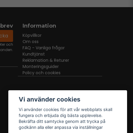
sbrev
Information
icka
Köpvillkor
Om oss
eter och
FAQ - Vanliga frågor
danden.
Kundtjänst
Reklamation & Returer
Monteringsguider
Policy och cookies
Vi använder cookies
Vi använder cookies för att vår webbplats skall
fungera och erbjuda dig bästa upplevelse.
Bekräfta ditt samtycke genom att trycka på
godkänn alla eller anpassa via inställningar