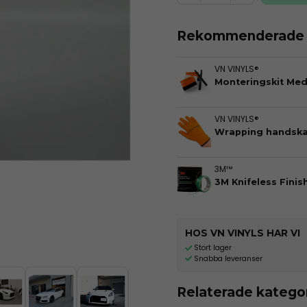
Rekommenderade t
VN VINYLS®
Monteringskit Me
VN VINYLS®
Wrapping handska
3M™
3M Knifeless Finis
HOS VN VINYLS HAR VI
Stort lager
Snabba leveranser
Relaterade katego