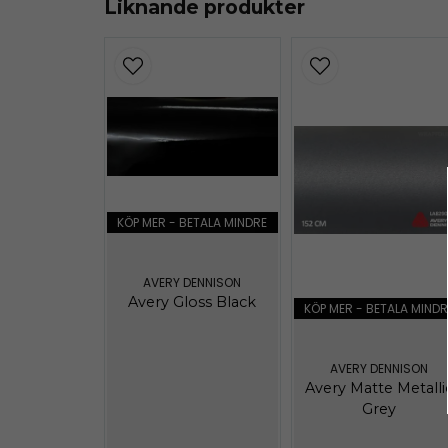
Liknande produkter
avery-colours.pdf
4.66 MB
avery-supreme-information.pdf
303.73 KB
KÖP MER - BETALA MINDRE
AVERY DENNISON
Avery Gloss Black
KÖP MER - BETALA MINDR
AVERY DENNISON
Avery Matte Metalli
Grey