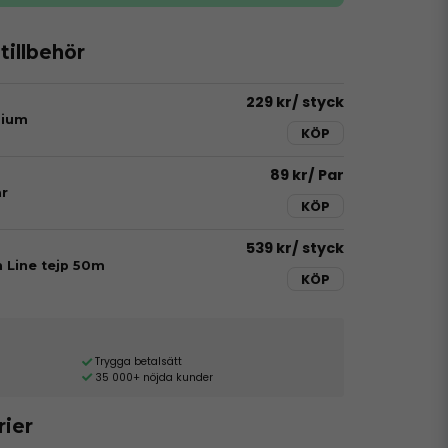
illbehör
229 kr
/ styck
dium
KÖP
89 kr
/ Par
r
KÖP
539 kr
/ styck
h Line tejp 50m
KÖP
Trygga betalsätt
35 000+ nöjda kunder
rier