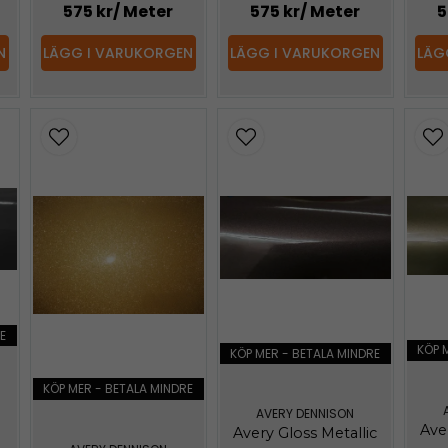
575 kr
/ Meter
575 kr
/ Meter
5
N
LÄGG I VARUKORGEN
LÄGG I VARUKORGEN
LÄG
E
KÖP 
KÖP MER - BETALA MINDRE
KÖP MER - BETALA MINDRE
AVERY DENNISON
Ave
Avery Gloss Metallic