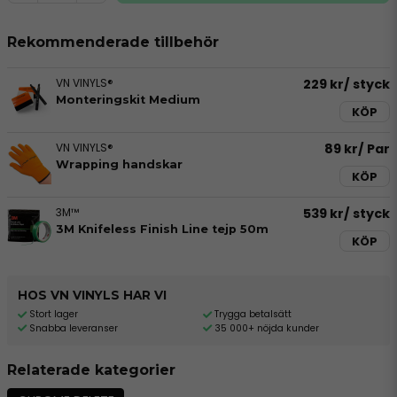
Rekommenderade tillbehör
VN VINYLS®
229 kr
/ styck
Monteringskit Medium
KÖP
VN VINYLS®
89 kr
/ Par
Wrapping handskar
KÖP
3M™
539 kr
/ styck
3M Knifeless Finish Line tejp 50m
KÖP
HOS VN VINYLS HAR VI
Stort lager
Trygga betalsätt
Snabba leveranser
35 000+ nöjda kunder
Relaterade kategorier