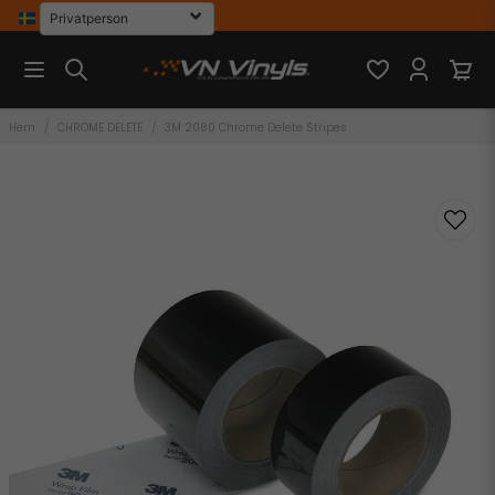
Hem
CHROME DELETE
3M 2080 Chrome Delete Stripes