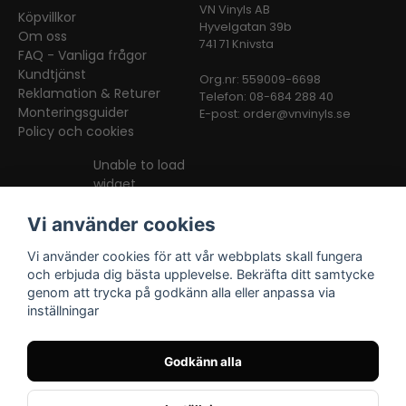
VN Vinyls AB
Köpvillkor
Hyvelgatan 39b
Om oss
741 71 Knivsta
FAQ - Vanliga frågor
Kundtjänst
Org.nr: 559009-6698
Reklamation & Returer
Telefon: 08-684 288 40
Monteringsguider
E-post:
order@vnvinyls.se
Policy och cookies
Unable to load
widget
Vi använder cookies
Vi använder cookies för att vår webbplats skall fungera
och erbjuda dig bästa upplevelse. Bekräfta ditt samtycke
genom att trycka på godkänn alla eller anpassa via
inställningar
Facebook
Instagram
TikTok
Godkänn alla