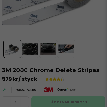
3M 2080 Chrome Delete Stripes
579 kr
/ styck
2080G12CD50
LÄGG I VARUKORGEN
-
+