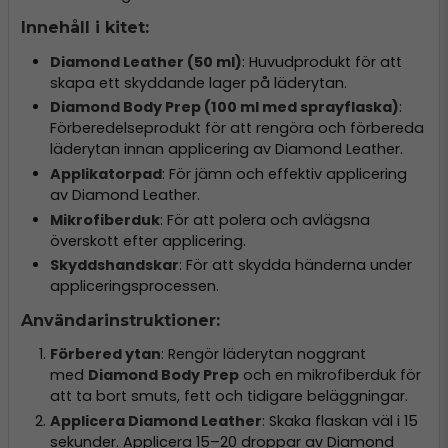
Innehåll i kitet:
Diamond Leather (50 ml)
: Huvudprodukt för att
skapa ett skyddande lager på läderytan.
Diamond Body Prep (100 ml med sprayflaska)
:
Förberedelseprodukt för att rengöra och förbereda
läderytan innan applicering av Diamond Leather.
Applikatorpad
: För jämn och effektiv applicering
av Diamond Leather.
Mikrofiberduk
: För att polera och avlägsna
överskott efter applicering.
Skyddshandskar
: För att skydda händerna under
appliceringsprocessen.
Användarinstruktioner:
Förbered ytan
: Rengör läderytan noggrant
med
Diamond Body Prep
och en mikrofiberduk för
att ta bort smuts, fett och tidigare beläggningar.
Applicera Diamond Leather
: Skaka flaskan väl i 15
sekunder. Applicera 15–20 droppar av Diamond