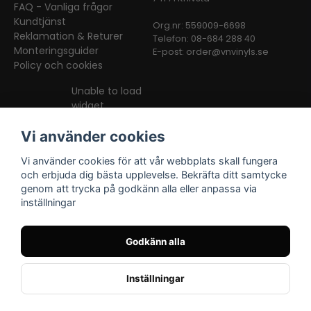
FAQ - Vanliga frågor
Kundtjänst
Org.nr: 559009-6698
Reklamation & Returer
Telefon: 08-684 288 40
Monteringsguider
E-post:
order@vnvinyls.se
Policy och cookies
Unable to load
widget
Vi använder cookies
Vi använder cookies för att vår webbplats skall fungera
och erbjuda dig bästa upplevelse. Bekräfta ditt samtycke
genom att trycka på godkänn alla eller anpassa via
inställningar
Facebook
Instagram
TikTok
Godkänn alla
Inställningar