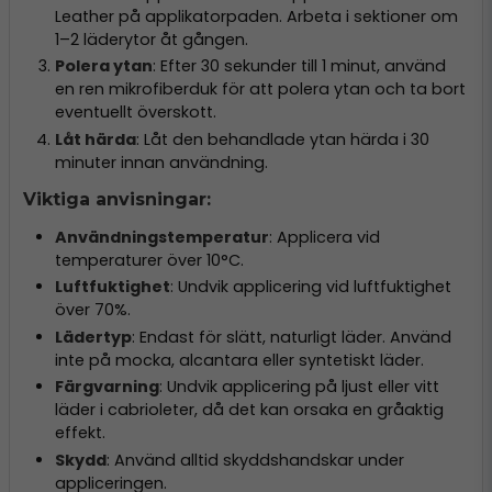
Leather på applikatorpaden. Arbeta i sektioner om
1–2 läderytor åt gången.
Polera ytan
: Efter 30 sekunder till 1 minut, använd
en ren mikrofiberduk för att polera ytan och ta bort
eventuellt överskott.
Låt härda
: Låt den behandlade ytan härda i 30
minuter innan användning.
Viktiga anvisningar:
Användningstemperatur
: Applicera vid
temperaturer över 10°C.
Luftfuktighet
: Undvik applicering vid luftfuktighet
över 70%.
Lädertyp
: Endast för slätt, naturligt läder. Använd
inte på mocka, alcantara eller syntetiskt läder.
Färgvarning
: Undvik applicering på ljust eller vitt
läder i cabrioleter, då det kan orsaka en gråaktig
effekt.
Skydd
: Använd alltid skyddshandskar under
appliceringen.