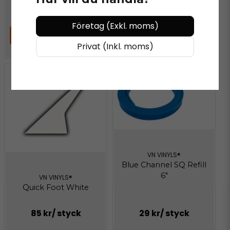
199 kr
/ styck
169 kr
/ styck
Företag (Exkl. moms)
LÄGG I VARUKORGEN
LÄGG I VARUKORGEN
Privat (Inkl. moms)
VN VINYLS®
Blue Channel SQ Refill
6"
VN VINYLS®
Quick Foot White
85 kr
/ styck
29 kr
/ styck