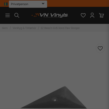
Hem
Verktyg & Tillbehör
EZ Reach Grå Hard Flex Skrapa