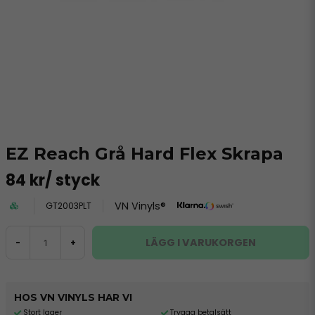
EZ Reach Grå Hard Flex Skrapa
84 kr
/ styck
VN Vinyls®
GT2003PLT
LÄGG I VARUKORGEN
-
+
HOS VN VINYLS HAR VI
Stort lager
Trygga betalsätt