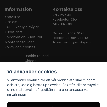
Information
Kontakta oss
VN Vinyls AB
Köpvillkor
Hyvelgatan 39b
Om oss
741 71 Knivsta
FAQ - Vanliga frågor
Kundtjänst
Org.nr: 559009-6698
Reklamation & Returer
Telefon: 08-684 288 40
Monteringsguider
E-post:
order@vnvinyls.se
Policy och cookies
Unable to load
widget
Vi använder cookies
Vi använder cookies för att vår webbplats skall fungera
och erbjuda dig bästa upplevelse. Bekräfta ditt samtycke
genom att trycka på godkänn alla eller anpassa via
inställningar
Facebook
Instagram
TikTok