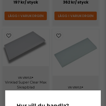
197 kr
/ styck
362 kr
/ styck
LÄGG I VARUKORGEN
LÄGG I VARUKORGEN
VN VINYLS®
Vinklad Super Clear Max
Skrapblad
VN VINYLS®
Super Clear Max
Skrapblad
Hur vill du handla?