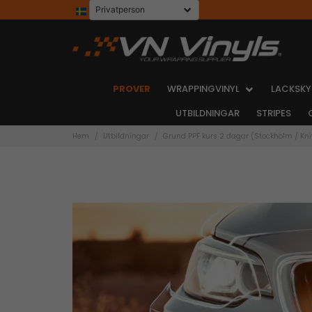
PROVER
WRAPPINGVINYL
LACKSKY
UTBILDNINGAR
STRIPES
Hem
Utbildningar
Grund PPF kurs 2 dagar (Stockholm / Kni