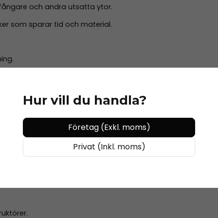
ångare och andra utsatta ytor.
ker som sparar tid och material.
ing.
elaktiga priser & produktutbud.
 utveckling.
Hur vill du handla?
Företag (Exkl. moms)
Privat (Inkl. moms)
 praktiska övningar.
sfilmer.
ruktörer.