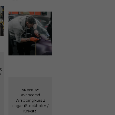
3
/
VN VINYLS®
Avancerad
Wrappingkurs 2
dagar (Stockholm /
Knivsta)