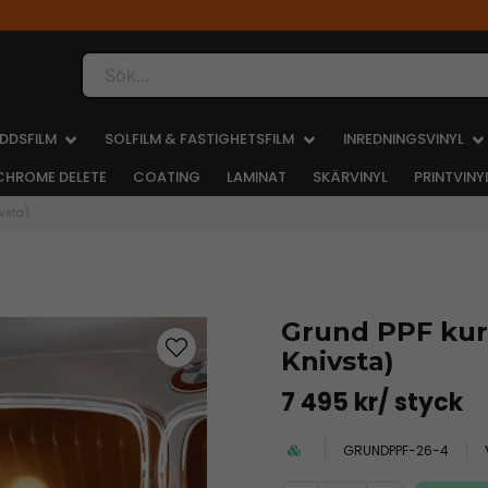
Sök...
DDSFILM
SOLFILM & FASTIGHETSFILM
INREDNINGSVINYL
CHROME DELETE
COATING
LAMINAT
SKÄRVINYL
PRINTVINY
vsta)
Grund PPF kur
Knivsta)
7 495 kr
/ styck
GRUNDPPF-26-4