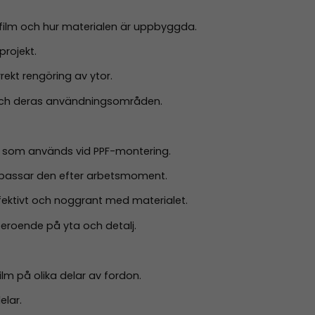
film och hur materialen är uppbyggda.
projekt.
rekt rengöring av ytor.
r och deras användningsområden.
r som används vid PPF-montering.
passar den efter arbetsmoment.
fektivt och noggrant med materialet.
eroende på yta och detalj.
ilm på olika delar av fordon.
elar.