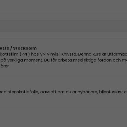
ivsta / Stockholm
kottsfilm (PPF) hos VN Vinyls i Knivsta. Denna kurs är utforma
us på verkliga moment. Du får arbeta med riktiga fordon och
örer.
d stenskottsfolie, oavsett om du är nybörjare, bilentusiast el