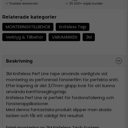
Snabba leveranser
35 000+ nöjda kunder
Relaterade kategorier
MONTERINGSTILLBEHÖR
Knifeless Tejp
Verktyg & Tillbehör
VARUMÄRKEN
3M
Beskrivning
3M Knifeless Perf Line tape används vanligtvis vid
montering av perforerad fönsterfilm för perfekta snitt.
Efter kapning är det 3,17mm glapp kvar för att kunna
använda kantförseglingstejp.
Knifeless Perf Line är perfekt för fordonsfoliering och
fönsterapplikationer.
Med denna fantastiska produkt slipper man skada
lacken och får ett väldigt fint resultat.
Enkel montering av 3M Knifeless Tech System