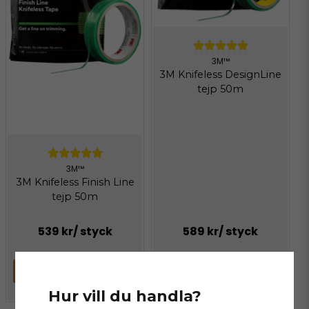
3M™
3M Knifeless DesignLine
tejp 50m
3M™
3M Knifeless Finish Line
tejp 50m
539 kr
/ styck
589 kr
/ styck
LÄGG I VARUKORGEN
LÄGG I VARUKORGEN
Hur vill du handla?