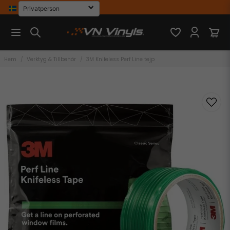
Hem
Verktyg & Tillbehör
3M Knifeless Perf Line tejp