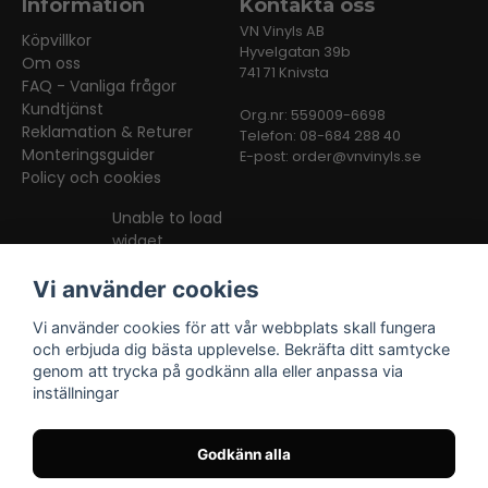
Information
Kontakta oss
VN Vinyls AB
Köpvillkor
Hyvelgatan 39b
Om oss
741 71 Knivsta
FAQ - Vanliga frågor
Kundtjänst
Org.nr: 559009-6698
Reklamation & Returer
Telefon: 08-684 288 40
Monteringsguider
E-post:
order@vnvinyls.se
Policy och cookies
Unable to load
widget
Vi använder cookies
Vi använder cookies för att vår webbplats skall fungera
och erbjuda dig bästa upplevelse. Bekräfta ditt samtycke
genom att trycka på godkänn alla eller anpassa via
inställningar
Facebook
Instagram
TikTok
Godkänn alla