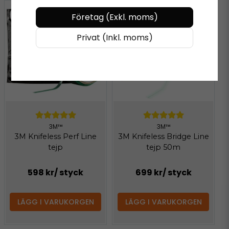
Företag (Exkl. moms)
Privat (Inkl. moms)
3M™
3M™
3M Knifeless Perf Line
3M Knifeless Bridge Line
tejp
tejp 50m
598 kr
/ styck
699 kr
/ styck
LÄGG I VARUKORGEN
LÄGG I VARUKORGEN