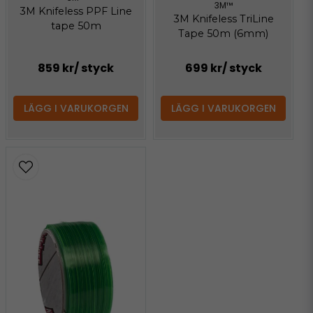
3M™
3M Knifeless PPF Line
3M Knifeless TriLine
tape 50m
Tape 50m (6mm)
859 kr
/ styck
699 kr
/ styck
LÄGG I VARUKORGEN
LÄGG I VARUKORGEN