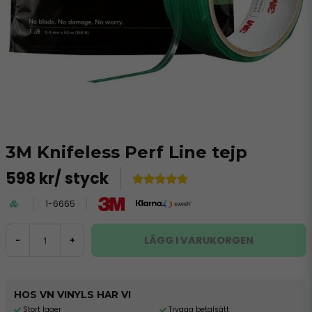
3M Knifeless Perf Line tejp
598 kr
/ styck
1-6665
LÄGG I VARUKORGEN
-
+
HOS VN VINYLS HAR VI
Stort lager
Trygga betalsätt