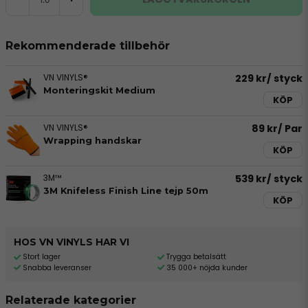
Rekommenderade tillbehör
VN VINYLS®
229 kr
/ styck
Monteringskit Medium
KÖP
VN VINYLS®
89 kr
/ Par
Wrapping handskar
KÖP
3M™
539 kr
/ styck
3M Knifeless Finish Line tejp 50m
KÖP
HOS VN VINYLS HAR VI
Stort lager
Trygga betalsätt
Snabba leveranser
35 000+ nöjda kunder
Relaterade kategorier