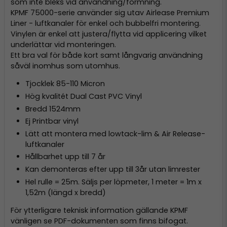
som inte bleks vid användning/formning.
KPMF 75000-serie använder sig utav Airlease Premium
Liner - luftkanaler för enkel och bubbelfri montering.
Vinylen är enkel att justera/flytta vid applicering vilket
underlättar vid monteringen.
Ett bra val för både kort samt långvarig användning
såväl inomhus som utomhus.
Tjocklek 85-110 Micron
Hög kvalitét Dual Cast PVC Vinyl
Bredd 1524mm
Ej Printbar vinyl
Lätt att montera med lowtack-lim & Air Release-
luftkanaler
Hållbarhet upp till 7 år
Kan demonteras efter upp till 3år utan limrester
Hel rulle = 25m. Säljs per löpmeter, 1 meter = 1m x
1,52m (längd x bredd)
För ytterligare teknisk information gällande KPMF
vänligen se PDF-dokumenten som finns bifogat.