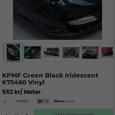
KPMF Green Black Iridescent
K75460 Vinyl
552 kr
/ Meter
K75460
LÄGG I VARUKORGEN
-
+