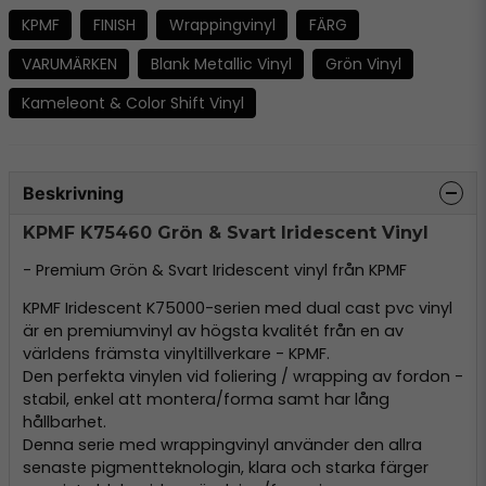
KPMF
FINISH
Wrappingvinyl
FÄRG
VARUMÄRKEN
Blank Metallic Vinyl
Grön Vinyl
Kameleont & Color Shift Vinyl
Beskrivning
KPMF K75460 Grön & Svart Iridescent Vinyl
- Premium Grön & Svart Iridescent vinyl från KPMF
KPMF Iridescent K75000-serien med dual cast pvc vinyl
är en premiumvinyl av högsta kvalitét från en av
världens främsta vinyltillverkare - KPMF.
Den perfekta vinylen vid foliering / wrapping av fordon -
stabil, enkel att montera/forma samt har lång
hållbarhet.
Denna serie med wrappingvinyl använder den allra
senaste pigmentteknologin, klara och starka färger