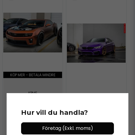
KÖP MER - BETALA MINDRE
KPMF
KÖP MER - BETALA MINDRE
KPMF Matt Autumn Fire
K75554 Vinyl
Hur vill du handla?
KPMF
KPMF Matt Iced
Amethyst Titanium
Företag (Exkl. moms)
K75568 Vinyl