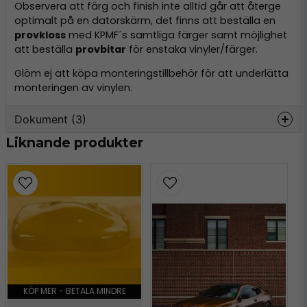
Observera att färg och finish inte alltid går att återge
optimalt på en datorskärm, det finns att beställa en
provkloss
med KPMF´s samtliga färger samt möjlighet
att beställa
provbitar
för enstaka vinyler/färger.
Glöm ej att köpa monteringstillbehör för att underlätta
monteringen av vinylen.
Dokument (3)
Liknande produkter
k75400-k75500-kpmf.pdf
Hämta
319.47 KB
vws-application-guide.pdf
Hämta
714.55 KB
kpmf-vinyl-instructions.pdf
Hämta
443.40 KB
KÖP MER - BETALA MINDRE