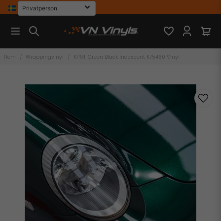
Hem
Wrappingvinyl
KPMF Green Black Iridescent K75460 Vinyl