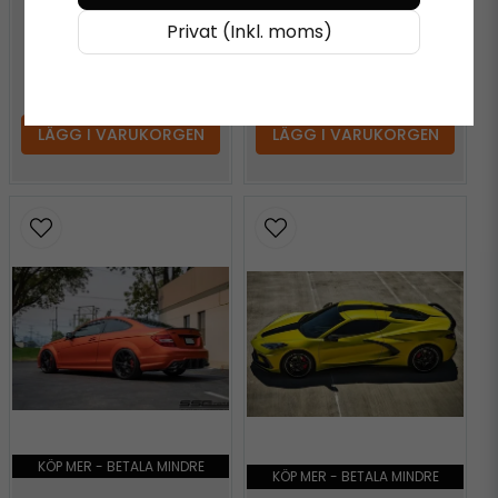
K75568 Vinyl
Privat (Inkl. moms)
598 kr
/ Meter
598 kr
/ Meter
LÄGG I VARUKORGEN
LÄGG I VARUKORGEN
KÖP MER - BETALA MINDRE
KÖP MER - BETALA MINDRE