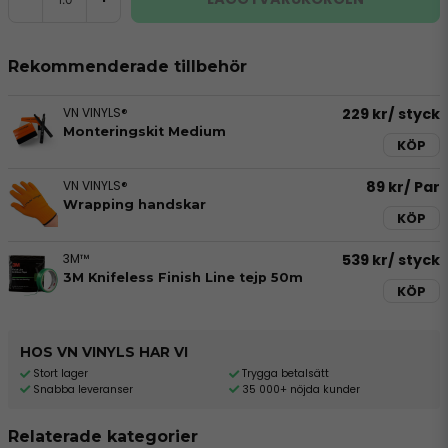
Rekommenderade tillbehör
VN VINYLS®
229 kr
/ styck
Monteringskit Medium
KÖP
VN VINYLS®
89 kr
/ Par
Wrapping handskar
KÖP
3M™
539 kr
/ styck
3M Knifeless Finish Line tejp 50m
KÖP
HOS VN VINYLS HAR VI
Stort lager
Trygga betalsätt
Snabba leveranser
35 000+ nöjda kunder
Relaterade kategorier