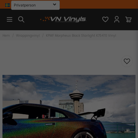
Hem
Wrappingvinyl
KPMF Morpheus Black Starlight K75470 Vinyl