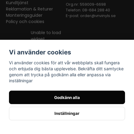
Kundtjänst
Org.nr: 559009-6698
Reklamation & Returer
Telefon: 08-684 288 40
Monteringsguider
E-post:
order@vnvinyls.se
Policy och cookies
Unable to load
widget
Vi använder cookies
Vi använder cookies för att vår webbplats skall fungera
och erbjuda dig bästa upplevelse. Bekräfta ditt samtycke
genom att trycka på godkänn alla eller anpassa via
inställningar
Facebook
Instagram
TikTok
Godkänn alla
Inställningar
Powered by Nyehandel AB