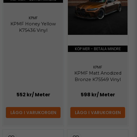
KPMF
KPMF Honey Yellow
K75436 Vinyl
KÖP MER - BETALA MINDRE
KPMF
KPMF Matt Anodized
Bronze K75549 Vinyl
552 kr
/ Meter
598 kr
/ Meter
LÄGG I VARUKORGEN
LÄGG I VARUKORGEN