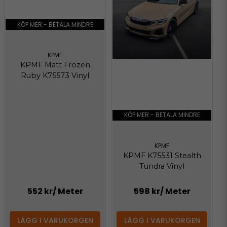
KÖP MER - BETALA MINDRE
KPMF
KPMF Matt Frozen
Ruby K75573 Vinyl
KÖP MER - BETALA MINDRE
KPMF
KPMF K75531 Stealth
Tundra Vinyl
552 kr
/ Meter
598 kr
/ Meter
LÄGG I VARUKORGEN
LÄGG I VARUKORGEN