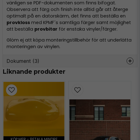
vänligen se PDF-dokumenten som finns bifogat.
Observera att färg och finish inte alltid går att återge
optimalt på en datorskärm, det finns att beställa en
provkloss
med KPMF´s samtliga färger samt möjlighet
att beställa
provbitar
för enstaka vinyler/färger.
Glöm ej att köpa monteringstillbehör för att underlätta
monteringen av vinylen.
Dokument (3)
Liknande produkter
k75400-k75500-kpmf.pdf
Hämta
319.47 KB
kpmf-vinyl-instructions.pdf
Hämta
443.40 KB
vws-application-guide.pdf
Hämta
714.55 KB
KÖP MER - BETALA MINDRE