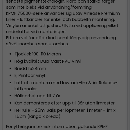
senaste pigmentteknologin, klara och starka färger
som inte bleks vid användning/formning.
KPMF 75000-serie använder sig utav Airlease Premium
Liner - luftkanaler för enkel och bubbelfri montering.
Vinylen är enkel att justera/flytta vid applicering vilket
underlättar vid monteringen.
Ett bra val för både kort samt långvarig användning
såväl inomhus som utomhus.
Tjocklek 100-110 Micron
Hög kvalitét Dual Cast PVC Vinyl
Bredd 1524mm
Ej Printbar vinyl
Lätt att montera med lowtack-lim & Air Release-
luftkanaler
Hållbarhet upp till 7 år
Kan demonteras efter upp till 3år utan limrester
Hel rulle = 25m. Säljs per löpmeter, 1 meter = 1m x
1,52m (längd x bredd)
För ytterligare teknisk information gällande KPMF