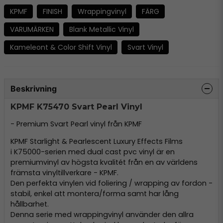
KPMF
FINISH
Wrappingvinyl
FÄRG
VARUMÄRKEN
Blank Metallic Vinyl
Kameleont & Color Shift Vinyl
Svart Vinyl
Beskrivning
KPMF K75470 Svart Pearl Vinyl
- Premium Svart Pearl vinyl från KPMF
KPMF Starlight & Pearlescent Luxury Effects Films
i K75000-serien med dual cast pvc vinyl är en
premiumvinyl av högsta kvalitét från en av världens
främsta vinyltillverkare - KPMF.
Den perfekta vinylen vid foliering / wrapping av fordon -
stabil, enkel att montera/forma samt har lång
hållbarhet.
Denna serie med wrappingvinyl använder den allra