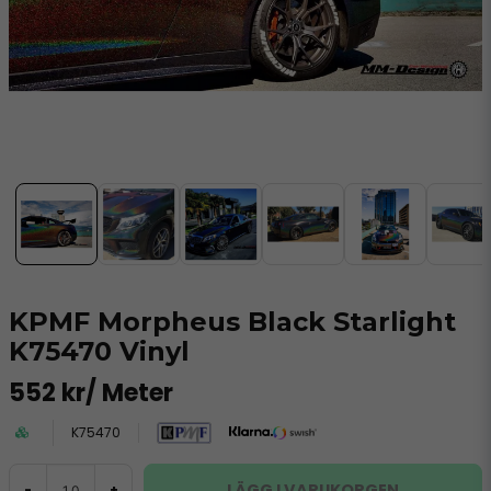
KPMF Morpheus Black Starlight
K75470 Vinyl
552 kr
/ Meter
K75470
LÄGG I VARUKORGEN
-
+