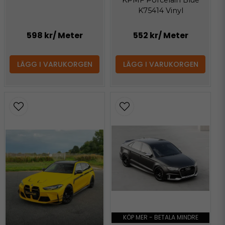
KPMF Porcelain Blue
K75414 Vinyl
598 kr
/ Meter
552 kr
/ Meter
LÄGG I VARUKORGEN
LÄGG I VARUKORGEN
KÖP MER - BETALA MINDRE