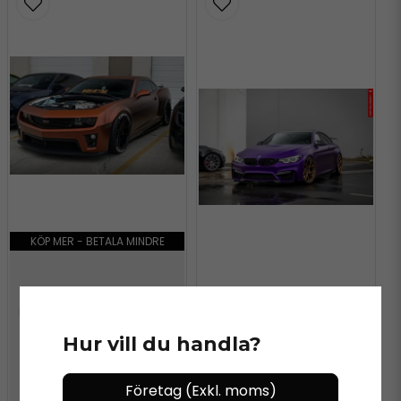
KÖP MER - BETALA MINDRE
KPMF
KÖP MER - BETALA MINDRE
KPMF Matt Autumn Fire
K75554 Vinyl
Hur vill du handla?
KPMF
KPMF Matt Iced
Företag (Exkl. moms)
Amethyst Titanium