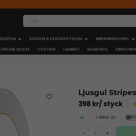
Sök...
DDSFILM
SOLFILM & FASTIGHETSFILM
INREDNINGSVINYL
CHROME DELETE
COATING
LAMINAT
SKÄRVINYL
PRINTVINY
Ljusgul Stripe
398 kr
/ styck
1-6804-20
-
+