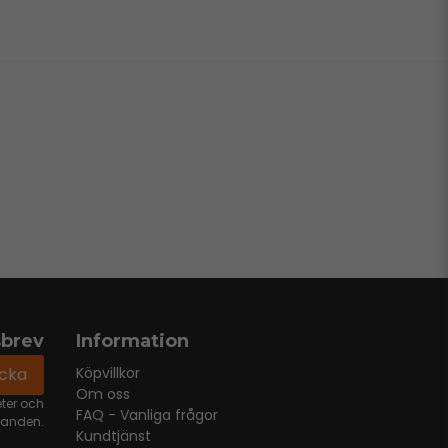
sbrev
Information
icka
Köpvillkor
Om oss
eter och
FAQ - Vanliga frågor
danden.
Kundtjänst