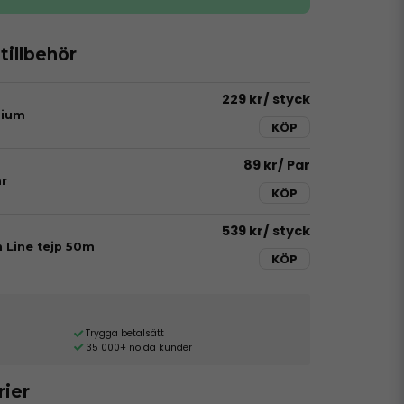
illbehör
229 kr
/ styck
dium
KÖP
89 kr
/ Par
r
KÖP
539 kr
/ styck
h Line tejp 50m
KÖP
Trygga betalsätt
35 000+ nöjda kunder
rier