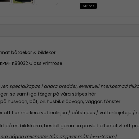
Stripes
annat båtdekor & bildekor.
KPMF K88032 Gloss Primrose
ven specialkapas i andra bredder, eventuell merkostnad till
rger,
se samtliga färger på våra stripes här
på husvagn, båt, bil, husbil, släpvagn, väggar, fönster
 att t.ex markera vattenlinjen / båtstripes / vattenlinjetejp /
ekt på en bildskärm, beställ gärna en
provbit
alternativt ett
pr
riera någon millimeter från angivet mått (+-1-3 mm)