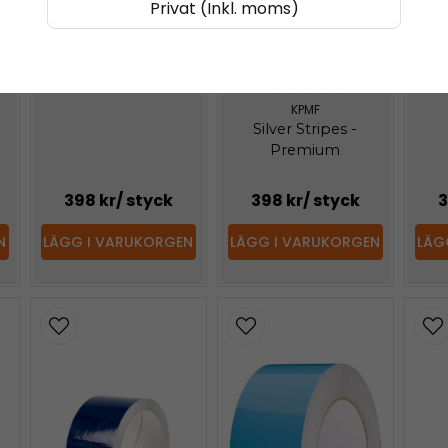
Privat (Inkl. moms)
KPMF
Guld Stripes -
Premium
KPMF
Silver Stripes -
Premium
398 kr
/ styck
398 kr
/ styck
3
N
LÄGG I VARUKORGEN
LÄGG I VARUKORGEN
LÄG