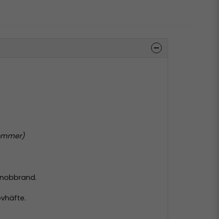
kommer)
 snobbrand.
ovhäfte
.