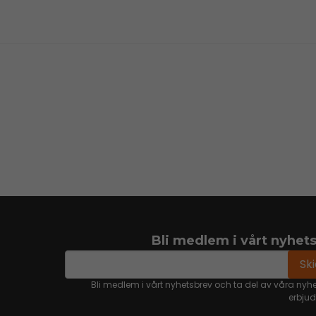
Bli medlem i vårt nyhet
email
Mejladress
Sk
Bli medlem i vårt nyhetsbrev och ta del av våra nyh
erbju