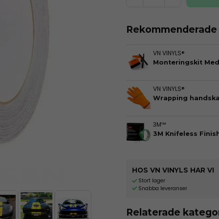
Rekommenderade t
VN VINYLS®
Monteringskit Me
VN VINYLS®
Wrapping handska
3M™
3M Knifeless Finis
HOS VN VINYLS HAR VI
Stort lager
Snabba leveranser
Relaterade katego