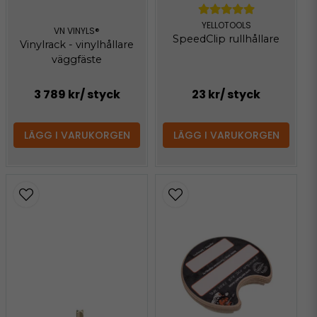
YELLOTOOLS
VN VINYLS®
SpeedClip rullhållare
Vinylrack - vinylhållare
väggfäste
3 789 kr
/ styck
23 kr
/ styck
LÄGG I VARUKORGEN
LÄGG I VARUKORGEN