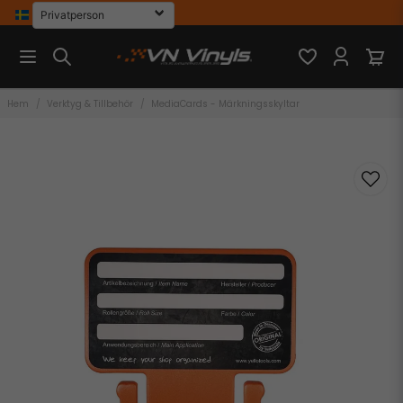
Hem
Verktyg & Tillbehör
MediaCards - Märkningsskyltar