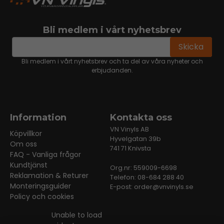
Bli medlem i vårt nyhetsbrev
email
Mejladress
Skicka
Bli medlem i vårt nyhetsbrev och ta del av våra nyheter och
erbjudanden.
Information
Kontakta oss
VN Vinyls AB
Köpvillkor
Hyvelgatan 39b
Om oss
741 71 Knivsta
FAQ - Vanliga frågor
Kundtjänst
Org.nr: 559009-6698
Reklamation & Returer
Telefon: 08-684 288 40
Monteringsguider
E-post:
order@vnvinyls.se
Policy och cookies
Unable to load