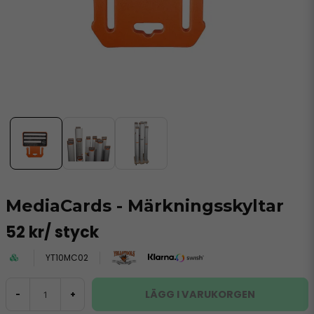
MediaCards - Märkningsskyltar
52 kr
/ styck
YT10MC02
LÄGG I VARUKORGEN
-
+