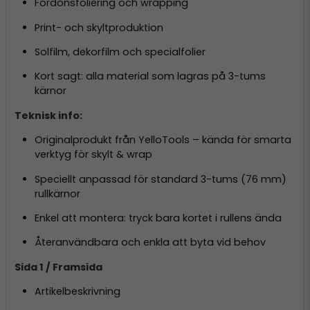
Fordonsfoliering och wrapping
Print- och skyltproduktion
Solfilm, dekorfilm och specialfolier
Kort sagt: alla material som lagras på 3-tums
kärnor
Teknisk info:
Originalprodukt från YelloTools – kända för smarta
verktyg för skylt & wrap
Speciellt anpassad för standard 3-tums (76 mm)
rullkärnor
Enkel att montera: tryck bara kortet i rullens ända
Återanvändbara och enkla att byta vid behov
Sida 1 / Framsida
Artikelbeskrivning