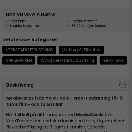
HOS VN VINYLS HAR VI
Stort lager
Trygga betalsätt
Snabba leveranser
35 000+ nöjda kunder
Relaterade kategorier
VERKSTADSUTRUSTNING
Verktyg & Tillbehör
VARUMÄRKEN
Övrig verkstadsutrustning
YelloTools
Beskrivning
MediaCards från YelloTools – smart märkning för 3-
tums film- och folierullar
Håll full koll på ditt material med
MediaCards
från
YelloTools – den perfekta lösningen för tydlig, enkel och
flexibel märkning av 3-tums filmrullar. Speciellt