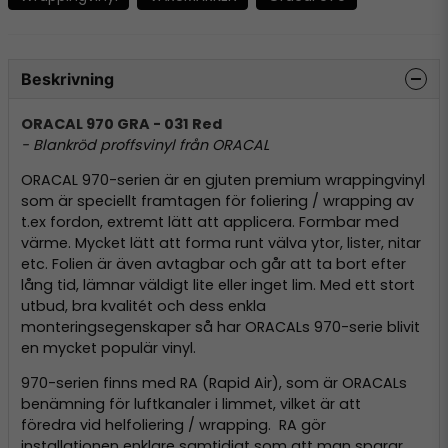
Beskrivning
ORACAL 970 GRA - 031 Red
- Blankröd proffsvinyl från ORACAL
ORACAL 970-serien är en gjuten premium wrappingvinyl
som är speciellt framtagen för foliering / wrapping av
t.ex fordon, extremt lätt att applicera. Formbar med
värme. Mycket lätt att forma runt välva ytor, lister, nitar
etc. Folien är även avtagbar och går att ta bort efter
lång tid, lämnar väldigt lite eller inget lim. Med ett stort
utbud, bra kvalitét och dess enkla
monteringsegenskaper så har ORACALs 970-serie blivit
en mycket populär vinyl.
970-serien finns med RA (Rapid Air), som är ORACALs
benämning för luftkanaler i limmet, vilket är att
föredra vid helfoliering / wrapping. RA gör
installationen enklare samtidigt som att man sparar