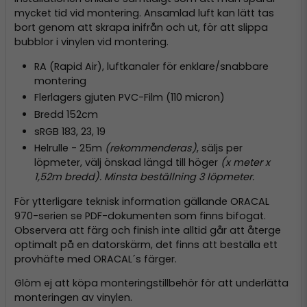
mycket tid vid montering. Ansamlad luft kan lätt tas
bort genom att skrapa inifrån och ut, för att slippa
bubblor i vinylen vid montering.
RA (Rapid Air), luftkanaler för enklare/snabbare
montering
Flerlagers gjuten PVC-Film (110 micron)
Bredd 152cm
sRGB 183, 23, 19
Helrulle - 25m
(rekommenderas)
, säljs per
löpmeter, välj önskad längd till höger
(x meter x
1,52m bredd). Minsta beställning 3 löpmeter.
För ytterligare teknisk information gällande ORACAL
970-serien se PDF-dokumenten som finns bifogat.
Observera att färg och finish inte alltid går att återge
optimalt på en datorskärm, det finns att beställa ett
provhäfte med ORACAL´s färger.
Glöm ej att köpa monteringstillbehör för att underlätta
monteringen av vinylen.