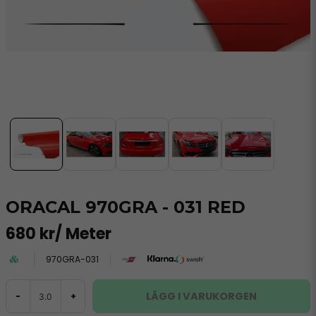
ORACAL 970GRA - 031 RED
680 kr
/ Meter
970GRA-031
LÄGG I VARUKORGEN
-
+