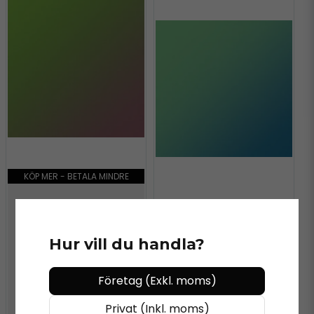
KÖP MER - BETALA MINDRE
KÖP MER - BETALA MINDRE
ORACAL®
ORACAL 970MRA - 317
Hur vill du handla?
AVOCADO
ORACAL®
ORACAL 970MRA - 318
Företag (Exkl. moms)
AQUAMARINE
Privat (Inkl. moms)