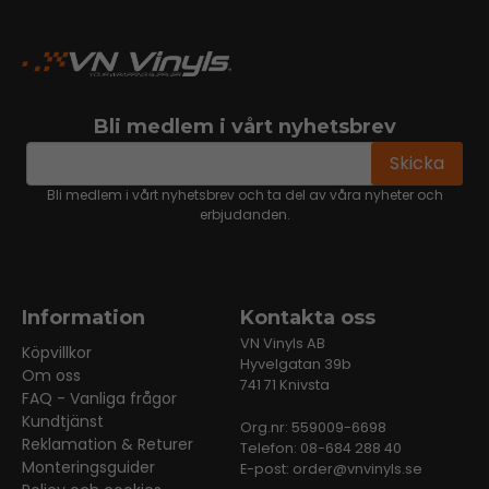
Bli medlem i vårt nyhetsbrev
email
Mejladress
Skicka
Bli medlem i vårt nyhetsbrev och ta del av våra nyheter och
erbjudanden.
Information
Kontakta oss
VN Vinyls AB
Köpvillkor
Hyvelgatan 39b
Om oss
741 71 Knivsta
FAQ - Vanliga frågor
Kundtjänst
Org.nr: 559009-6698
Reklamation & Returer
Telefon: 08-684 288 40
Monteringsguider
E-post:
order@vnvinyls.se