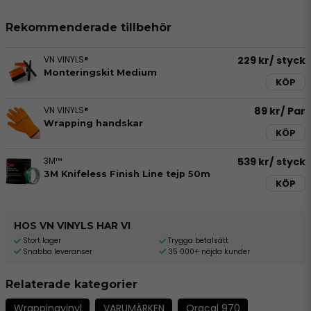
Rekommenderade tillbehör
VN VINYLS®
229 kr
/ styck
Monteringskit Medium
KÖP
VN VINYLS®
89 kr
/ Par
Wrapping handskar
KÖP
3M™
539 kr
/ styck
3M Knifeless Finish Line tejp 50m
KÖP
HOS VN VINYLS HAR VI
Stort lager
Trygga betalsätt
Snabba leveranser
35 000+ nöjda kunder
Relaterade kategorier
Wrappingvinyl
VARUMÄRKEN
Oracal 970