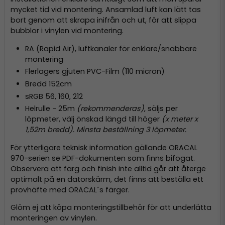
mycket tid vid montering. Ansamlad luft kan lätt tas
bort genom att skrapa inifrån och ut, för att slippa
bubblor i vinylen vid montering.
RA (Rapid Air), luftkanaler för enklare/snabbare
montering
Flerlagers gjuten PVC-Film (110 micron)
Bredd 152cm
sRGB 56, 160, 212
Helrulle - 25m
(rekommenderas)
, säljs per
löpmeter, välj önskad längd till höger
(x meter x
1,52m bredd). Minsta beställning 3 löpmeter.
För ytterligare teknisk information gällande ORACAL
970-serien se PDF-dokumenten som finns bifogat.
Observera att färg och finish inte alltid går att återge
optimalt på en datorskärm, det finns att beställa ett
provhäfte med ORACAL´s färger.
Glöm ej att köpa monteringstillbehör för att underlätta
monteringen av vinylen.