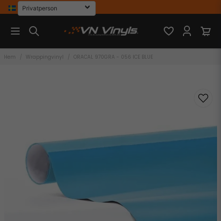
Hem
Wrappingvinyl
ORACAL 970GRA - 056 ICE BLUE