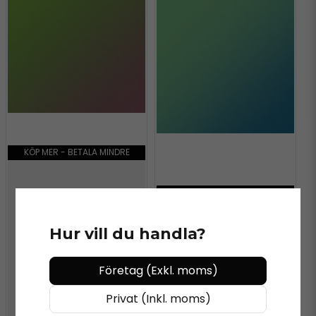
KÖP MER - BETALA MINDRE
KÖP MER - BETALA MINDRE
ORACAL®
ORACAL 970MRA - 317
AVOCADO
Hur vill du handla?
ORACAL®
ORACAL 970MRA - 318
AQUAMARINE
Företag (Exkl. moms)
Privat (Inkl. moms)
745 kr
/ Meter
745 kr
/ Meter