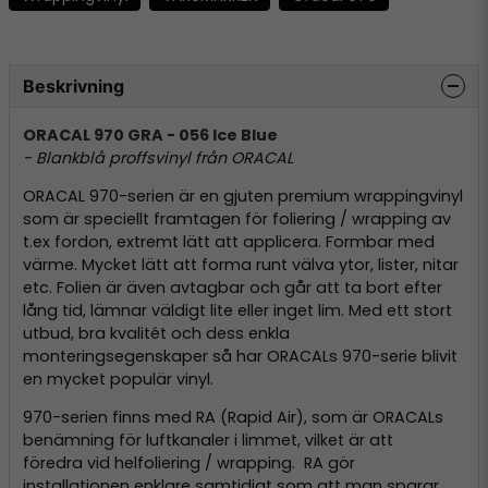
Beskrivning
ORACAL 970 GRA - 056 Ice Blue
- Blankblå proffsvinyl från ORACAL
ORACAL 970-serien är en gjuten premium wrappingvinyl
som är speciellt framtagen för foliering / wrapping av
t.ex fordon, extremt lätt att applicera. Formbar med
värme. Mycket lätt att forma runt välva ytor, lister, nitar
etc. Folien är även avtagbar och går att ta bort efter
lång tid, lämnar väldigt lite eller inget lim. Med ett stort
utbud, bra kvalitét och dess enkla
monteringsegenskaper så har ORACALs 970-serie blivit
en mycket populär vinyl.
970-serien finns med RA (Rapid Air), som är ORACALs
benämning för luftkanaler i limmet, vilket är att
föredra vid helfoliering / wrapping. RA gör
installationen enklare samtidigt som att man sparar