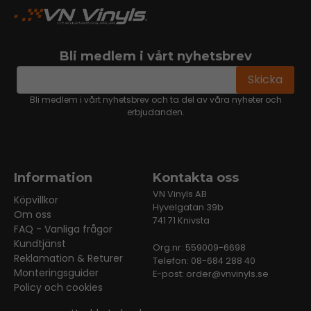
Bli medlem i vårt nyhetsbrev
email
Mejladress
Skicka
Bli medlem i vårt nyhetsbrev och ta del av våra nyheter och
erbjudanden.
Information
Kontakta oss
VN Vinyls AB
Köpvillkor
Hyvelgatan 39b
Om oss
741 71 Knivsta
FAQ - Vanliga frågor
Kundtjänst
Org.nr: 559009-6698
Reklamation & Returer
Telefon: 08-684 288 40
Monteringsguider
E-post:
order@vnvinyls.se
Policy och cookies