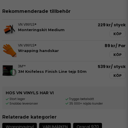
Rekommenderade tillbehör
VN VINYLS®
229 kr
/ styck
Monteringskit Medium
KÖP
VN VINYLS®
89 kr
/ Par
Wrapping handskar
KÖP
3M™
539 kr
/ styck
3M Knifeless Finish Line tejp 50m
KÖP
HOS VN VINYLS HAR VI
Stort lager
Trygga betalsätt
Snabba leveranser
35 000+ nöjda kunder
Relaterade kategorier
Wrappingvinyl
VARUMÄRKEN
Oracal 970