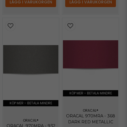
LÄGG I VARUKORGEN
LÄGG I VARUKORGEN
KÖP MER - BETALA MINDRE
KÖP MER - BETALA MINDRE
ORACAL®
ORACAL 970MRA - 368
ORACAL®
DARK RED METALLIC
ORACAL 970MRA - 932