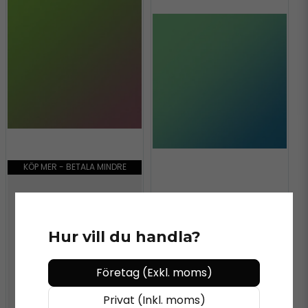
KÖP MER - BETALA MINDRE
KÖP MER - BETALA MINDRE
ORACAL®
ORACAL 970MRA - 317
Hur vill du handla?
AVOCADO
ORACAL®
ORACAL 970MRA - 318
Företag (Exkl. moms)
AQUAMARINE
Privat (Inkl. moms)