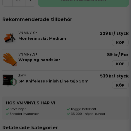
Rekommenderade tillbehör
VN VINYLS®
229 kr
/ styck
Monteringskit Medium
KÖP
VN VINYLS®
89 kr
/ Par
Wrapping handskar
KÖP
3M™
539 kr
/ styck
3M Knifeless Finish Line tejp 50m
KÖP
HOS VN VINYLS HAR VI
Stort lager
Trygga betalsätt
Snabba leveranser
35 000+ nöjda kunder
Relaterade kategorier