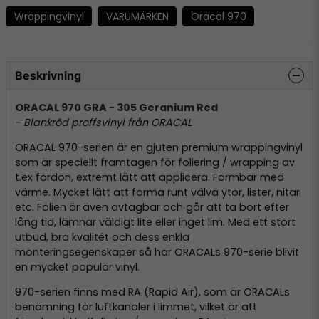
Wrappingvinyl
VARUMÄRKEN
Oracal 970
Beskrivning
ORACAL 970 GRA - 305 Geranium Red
- Blankröd proffsvinyl från ORACAL
ORACAL 970-serien är en gjuten premium wrappingvinyl
som är speciellt framtagen för foliering / wrapping av
t.ex fordon, extremt lätt att applicera. Formbar med
värme. Mycket lätt att forma runt välva ytor, lister, nitar
etc. Folien är även avtagbar och går att ta bort efter
lång tid, lämnar väldigt lite eller inget lim. Med ett stort
utbud, bra kvalitét och dess enkla
monteringsegenskaper så har ORACALs 970-serie blivit
en mycket populär vinyl.
970-serien finns med RA (Rapid Air), som är ORACALs
benämning för luftkanaler i limmet, vilket är att