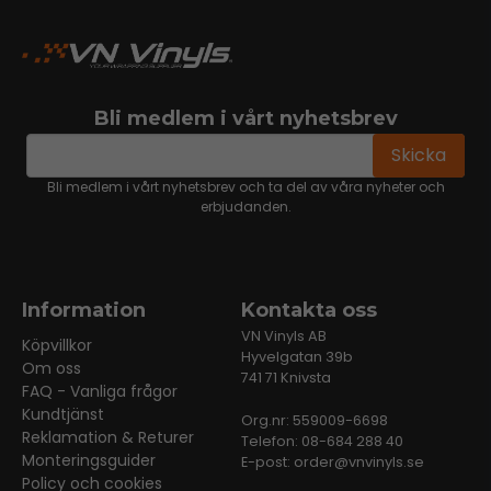
Bli medlem i vårt nyhetsbrev
email
Mejladress
Skicka
Bli medlem i vårt nyhetsbrev och ta del av våra nyheter och
erbjudanden.
Information
Kontakta oss
VN Vinyls AB
Köpvillkor
Hyvelgatan 39b
Om oss
741 71 Knivsta
FAQ - Vanliga frågor
Kundtjänst
Org.nr: 559009-6698
Reklamation & Returer
Telefon: 08-684 288 40
Monteringsguider
E-post:
order@vnvinyls.se
Policy och cookies