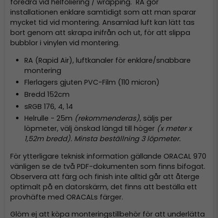
föredra vid helfoliering / wrapping. RA gör
installationen enklare samtidigt som att man sparar
mycket tid vid montering. Ansamlad luft kan lätt tas
bort genom att skrapa inifrån och ut, för att slippa
bubblor i vinylen vid montering.
RA (Rapid Air), luftkanaler för enklare/snabbare
montering
Flerlagers gjuten PVC-Film (110 micron)
Bredd 152cm
sRGB 176, 4, 14
Helrulle - 25m
(rekommenderas)
, säljs per
löpmeter, välj önskad längd till höger
(x meter x
1,52m bredd). Minsta beställning 3 löpmeter.
För ytterligare teknisk information gällande ORACAL 970
vänligen se de två PDF-dokumenten som finns bifogat.
Observera att färg och finish inte alltid går att återge
optimalt på en datorskärm, det finns att beställa ett
provhäfte med ORACALs färger.
Glöm ej att köpa monteringstillbehör för att underlätta