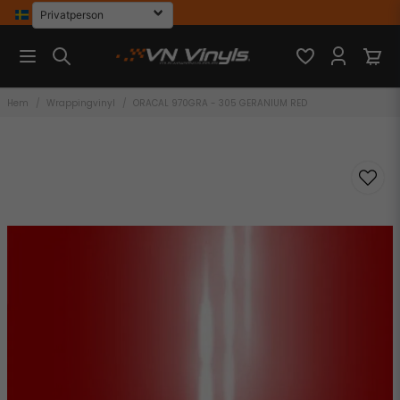
Hem
Wrappingvinyl
ORACAL 970GRA - 305 GERANIUM RED