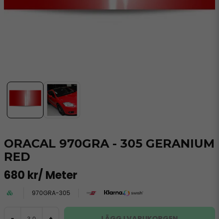
ORACAL 970GRA - 305 GERANIUM
RED
680 kr
/ Meter
970GRA-305
LÄGG I VARUKORGEN
-
+