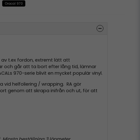
Oracal 970
v t.ex fordon, extremt lätt att
r och går att ta bort efter lång tid, lämnar
ACALs 970-serie blivit en mycket populär vinyl.
a vid helfoliering / wrapping. RA gör
rt genom att skrapa inifrån och ut, för att
. Minsta beställning 3 löpmeter.