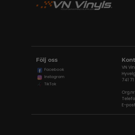
Följ oss
Kont
VN Vin
Facebook
Hyvel
Instagram
741 71
TikTok
Org.n
Telef
E-pos