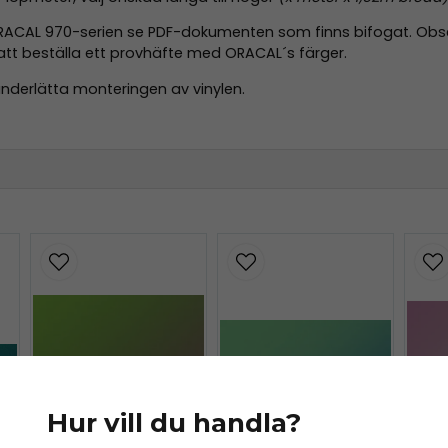
ORACAL 970-serien se PDF-dokumenten som finns bifogat. Observe
att beställa ett provhäfte med ORACAL´s färger.
underlätta monteringen av vinylen.
f
.pdf
Hur vill du handla?