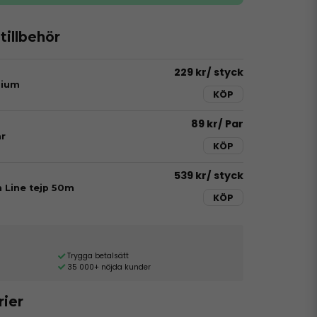
illbehör
229 kr
/ styck
dium
KÖP
89 kr
/ Par
r
KÖP
539 kr
/ styck
h Line tejp 50m
KÖP
Trygga betalsätt
35 000+ nöjda kunder
rier