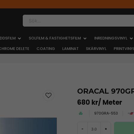
Sök...
DDSFILM
SOLFILM & FASTIGHETSFILM
INREDNINGSVINYL
CHROME DELETE
COATING
LAMINAT
SKÄRVINYL
PRINTVINY
ORACAL 970GR
680 kr
/ Meter
970GRA-553
-
+