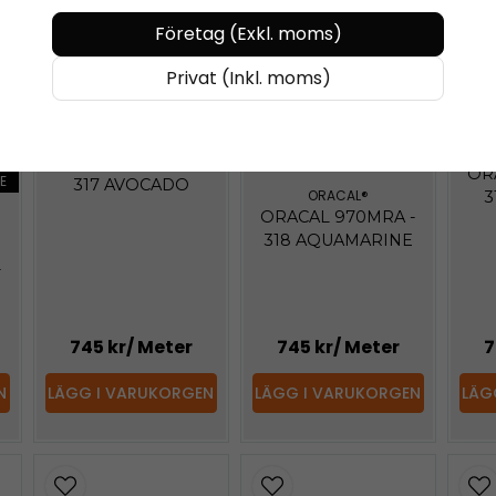
Företag (Exkl. moms)
KÖP MER - BETALA MINDRE
Privat (Inkl. moms)
KÖP 
KÖP MER - BETALA MINDRE
ORACAL®
ORACAL 970MRA -
OR
E
317 AVOCADO
ORACAL®
3
ORACAL 970MRA -
318 AQUAMARINE
-
745 kr
/ Meter
745 kr
/ Meter
7
N
LÄGG I VARUKORGEN
LÄGG I VARUKORGEN
LÄG