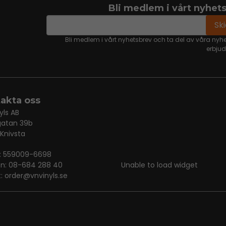
Bli medlem i vårt nyhet
email
Mejladress
Sk
Bli medlem i vårt nyhetsbrev och ta del av våra nyh
erbju
akta oss
yls AB
gatan 39b
 Knivsta
r: 559009-6698
on: 08-684 288 40
Unable to load widget
t:
order@vnvinyls.se