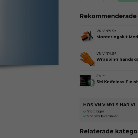
Rekommenderade t
VN VINYLS®
Monteringskit Me
VN VINYLS®
Wrapping handska
3M™
3M Knifeless Finis
HOS VN VINYLS HAR VI
Stort lager
Snabba leveranser
Relaterade katego