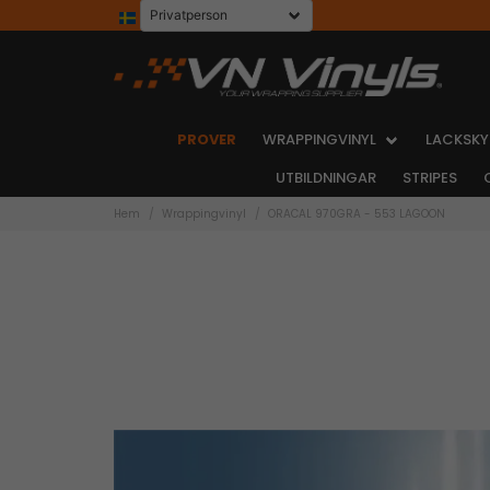
PROVER
WRAPPINGVINYL
LACKSKY
UTBILDNINGAR
STRIPES
Hem
Wrappingvinyl
ORACAL 970GRA - 553 LAGOON