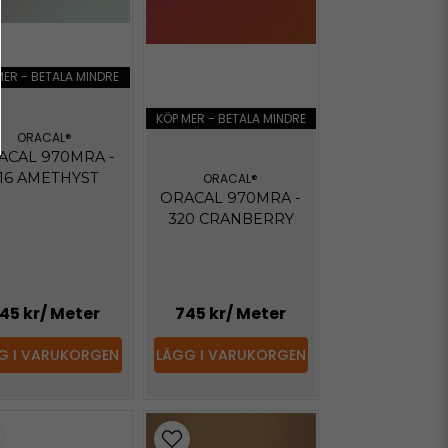
MER - BETALA MINDRE
KÖP MER - BETALA MINDRE
ORACAL®
ACAL 970MRA -
16 AMETHYST
ORACAL®
ORACAL 970MRA -
320 CRANBERRY
45 kr
/ Meter
745 kr
/ Meter
G I VARUKORGEN
LÄGG I VARUKORGEN