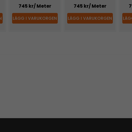
745 kr
/ Meter
745 kr
/ Meter
7
N
LÄGG I VARUKORGEN
LÄGG I VARUKORGEN
LÄG