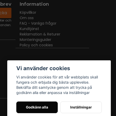
sbrev
Information
icka
Köpvillkor
Om oss
eter och
FAQ - Vanliga frågor
danden.
Kundtjänst
Reklamation & Returer
Monteringsguider
Policy och cookies
Vi använder cookies
Vi använder cookies för att vår webbplats skall
fungera och erbjuda dig bästa upplevelse.
Bekräfta ditt samtycke genom att trycka på
godkänn alla eller anpassa via inställningar
Godkänn alla
Inställningar