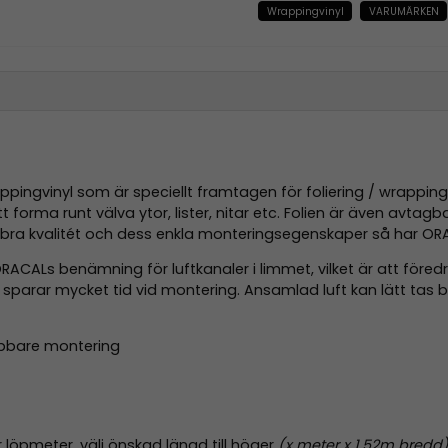
Wrappingvinyl
VARUMÄRKEN
ngvinyl som är speciellt framtagen för foliering / wrapping a
forma runt välva ytor, lister, nitar etc. Folien är även avtagba
bud, bra kvalitét och dess enkla monteringsegenskaper så har OR
ACALs benämning för luftkanaler i limmet, vilket är att föredr
sparar mycket tid vid montering. Ansamlad luft kan lätt tas bo
nabbare montering
er löpmeter, välj önskad längd till höger
(x meter x 1,52m bredd)