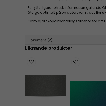
För ytterligare teknisk information gällande 
återge optimalt på en datorskärm, det finns 
Glöm ej att köpa monteringstillbehör för att 
Dokument (2)
Liknande produkter
oracal-970-teknisk-information.pd
160.80 KB
oracal-970-monteringsinformation
356.59 KB