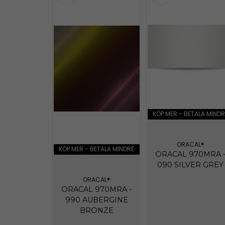
KÖP MER - BETALA MINDR
ORACAL®
KÖP MER - BETALA MINDRE
ORACAL 970MRA 
090 SILVER GREY
ORACAL®
ORACAL 970MRA -
990 AUBERGINE
BRONZE