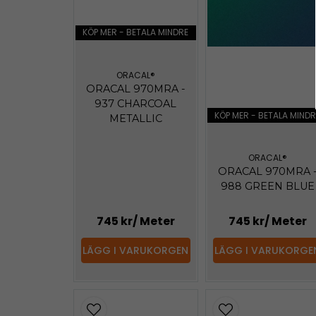
KÖP MER - BETALA MINDRE
ORACAL®
ORACAL 970MRA -
937 CHARCOAL
KÖP MER - BETALA MINDR
METALLIC
ORACAL®
ORACAL 970MRA 
988 GREEN BLUE
745 kr
/ Meter
745 kr
/ Meter
LÄGG I VARUKORGEN
LÄGG I VARUKORGE