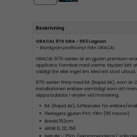
Beskrivning
ORACAL 970 GRA - 553 Lagoon
- Blankgrön proffsvinyl från ORACAL
ORACAL 970-serien är en gjuten premium wrappi
applicera. Formbar med värme. Mycket lätt att 
väldigt lite eller inget lim. Med ett stort ut
970-serien finns med RA (Rapid Air), som är OR
installationen enklare samtidigt som att man 
slippa bubblor i vinylen vid montering.
RA (Rapid Air), luftkanaler för enklare/s
Flerlagers gjuten PVC-Film (110 micron)
Bredd 152cm
sRGB 0, 121, 156
Helrulle - 25m
(rekommenderas)
, säljs p