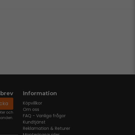
sbrev
Information
icka
Köpvillkor
Om oss
eter och
FAQ - Vanliga frågor
danden.
Kundtjänst
Reklamation & Returer
Monteringsguider