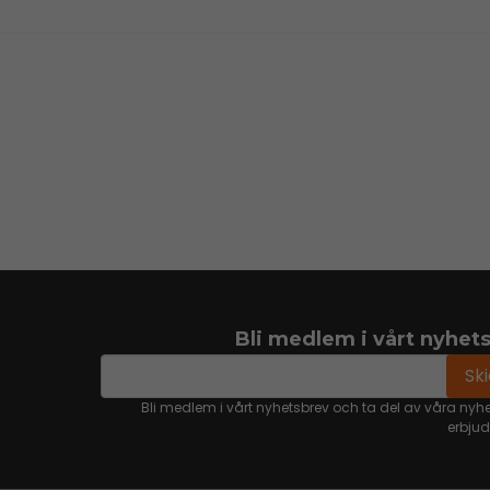
Bli medlem i vårt nyhet
email
Mejladress
Sk
Bli medlem i vårt nyhetsbrev och ta del av våra nyh
erbju