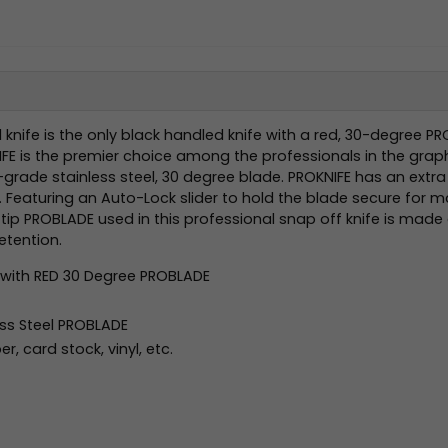
knife is the only black handled knife with a red, 30-degree PR
FE is the premier choice among the professionals in the graphic
rade stainless steel, 30 degree blade. PROKNIFE has an extra hi
. Featuring an Auto-Lock slider to hold the blade secure for 
tip PROBLADE used in this professional snap off knife is made o
tention.
e with RED 30 Degree PROBLADE
ss Steel PROBLADE
, card stock, vinyl, etc.