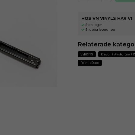
HOS VN VINYLS HAR VI
Stort lager
Snabba leveranser
Relaterade katego
VERKTYG
Knivar / Avskärare / 
PaintIsDead