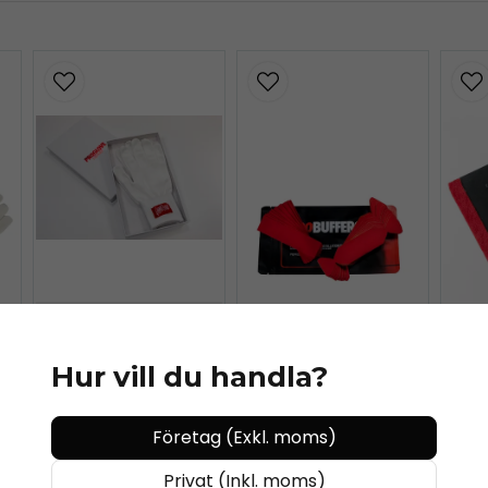
PAINT IS DEAD
Hur vill du handla?
PaintisDead -
PROGLOVE
Ultimate
Företag (Exkl. moms)
P
Privat (Inkl. moms)
PAINT IS DEAD