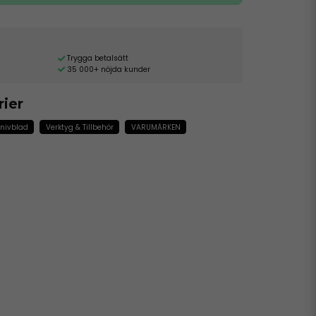
Trygga betalsätt
35 000+ nöjda kunder
rier
Knivblad
Verktyg & Tillbehör
VARUMÄRKEN