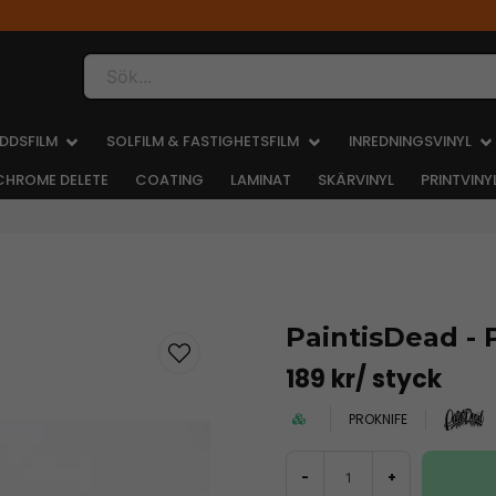
Sök...
DDSFILM
SOLFILM & FASTIGHETSFILM
INREDNINGSVINYL
CHROME DELETE
COATING
LAMINAT
SKÄRVINYL
PRINTVINY
PaintisDead -
189 kr
/ styck
PROKNIFE
-
+