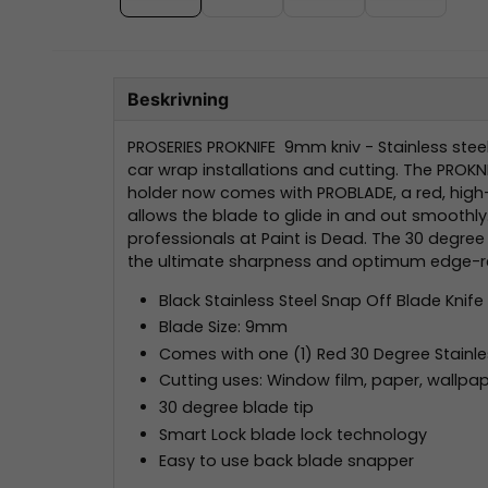
Beskrivning
PROSERIES PROKNIFE 9mm kniv - Stainless steel 
car wrap installations and cutting. The PROKNI
holder now comes with PROBLADE, a red, high-g
allows the blade to glide in and out smoothly
professionals at Paint is Dead. The 30 degree 
the ultimate sharpness and optimum edge-re
Black Stainless Steel Snap Off Blade Knif
Blade Size: 9mm
Comes with one (1) Red 30 Degree Stainle
Cutting uses: Window film, paper, wallpaper
30 degree blade tip
Smart Lock blade lock technology
Easy to use back blade snapper