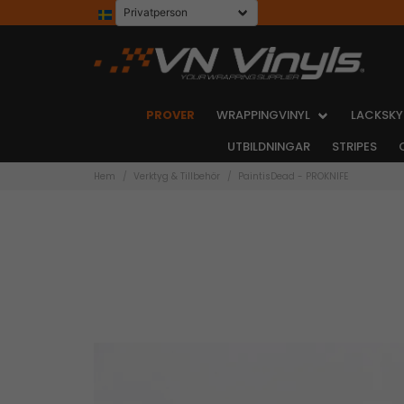
PROVER
WRAPPINGVINYL
LACKSKY
UTBILDNINGAR
STRIPES
Hem
Verktyg & Tillbehör
PaintisDead - PROKNIFE