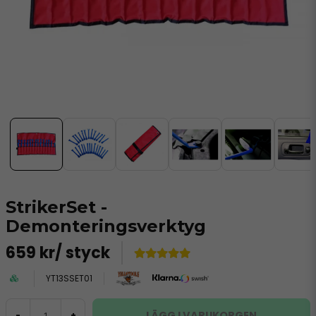
StrikerSet -
Demonteringsverktyg
659 kr
/ styck
YT13SSET01
LÄGG I VARUKORGEN
-
+