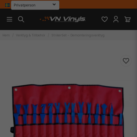
Hem
Verktyg & Tillbehör
StrikerSet - Demonteringsverktyg