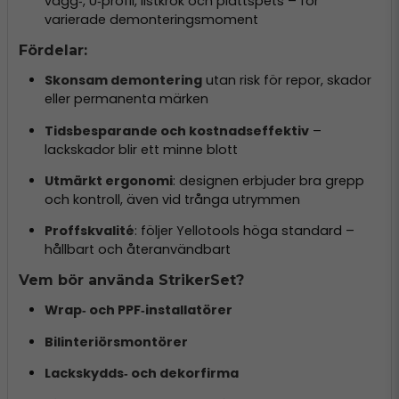
vägg‑, U‑profil, listkrok och plattspets – för
varierade demonteringsmoment
Fördelar:
Skonsam demontering
utan risk för repor, skador
eller permanenta märken
Tidsbesparande och kostnadseffektiv
–
lackskador blir ett minne blott
Utmärkt ergonomi
: designen erbjuder bra grepp
och kontroll, även vid trånga utrymmen
Proffskvalité
: följer Yellotools höga standard –
hållbart och återanvändbart
Vem bör använda StrikerSet?
Wrap‑ och PPF‑installatörer
Bilinteriörsmontörer
Lackskydds‑ och dekorfirma