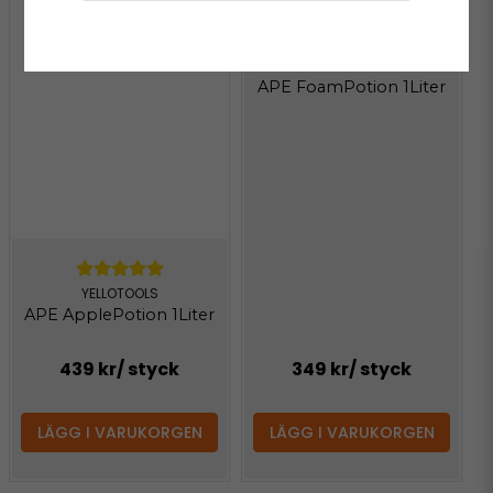
YELLOTOOLS
APE FoamPotion 1Liter
YELLOTOOLS
APE ApplePotion 1Liter
439 kr
/ styck
349 kr
/ styck
LÄGG I VARUKORGEN
LÄGG I VARUKORGEN