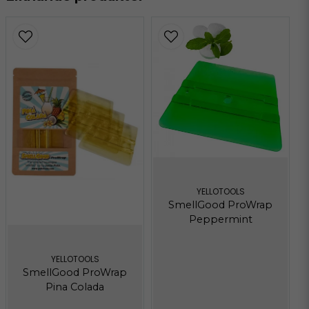
Andreas Törnqvist
för 1 månad sedan
Saknas inget i detta kit. Underlättar enormt
för oss vid demonteringsarbeten
YELLOTOOLS
SmellGood ProWrap
Peppermint
YELLOTOOLS
SmellGood ProWrap
Pina Colada