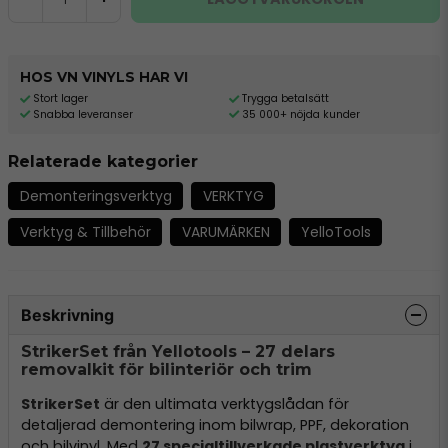
HOS VN VINYLS HAR VI
Stort lager
Trygga betalsätt
Snabba leveranser
35 000+ nöjda kunder
Relaterade kategorier
Demonteringsverktyg
VERKTYG
Verktyg & Tillbehör
VARUMÄRKEN
YelloTools
Beskrivning
StrikerSet från Yellotools – 27 delars
removalkit för bilinteriör och trim
StrikerSet
är den ultimata verktygslådan för
detaljerad demontering inom bilwrap, PPF, dekoration
och bilvinyl. Med
27 specialtillverkade plastverktyg
i