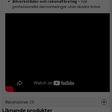
Bilverkstäder och rekondföretag
– när
professionella demonteringar utan skador krävs
Recensioner (1)
Liknande produkter