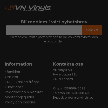
Bli medlem i vårt nyhetsbrev
email
Mejladress
Skicka
Bli medlem i vårt nyhetsbrev och ta del av våra nyheter och
erbjudanden.
Information
Kontakta oss
VN Vinyls AB
Köpvillkor
Hyvelgatan 39b
Om oss
741 71 Knivsta
FAQ - Vanliga frågor
Kundtjänst
Org.nr: 559009-6698
Reklamation & Returer
Telefon: 08-684 288 40
Monteringsguider
E-post:
order@vnvinyls.se
Policy och cookies