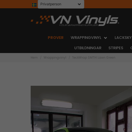
PROVER
WRAPPINGVINYL
LACKSKY
UTBILDNINGAR
STRIPES
Hem
Wrappingvinyl
TeckWrap SMT14 Lawn Green