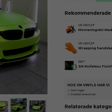
Rekommenderade t
VN VINYLS®
Monteringskit Me
VN VINYLS®
Wrapping handska
3M™
3M Knifeless Finis
HOS VN VINYLS HAR VI
Stort lager
Snabba leveranser
Relaterade katego