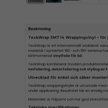
Beskrivning
TeckWrap SMT14 Wrappingvinyl – för p
TeckWrap är ett internationellt etablerat va
material. I synnerhet 180- och 190-serierna ha
lättmonterad
vinylfolie för bil
.
TeckWrap kombinerar modern produktionstekn
helfoliering, dekorfoliering och styling av 
Utvecklad för enkel och säker monter
TeckWrap wrappingvinyler är utrustade me
under applicering. Resultatet blir en smidig 
Materialet är följsamt och har god stretchförm
Tekniska specifikationer