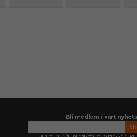
Bli medlem i vårt nyhet
email
Mejladress
Sk
Bli medlem i vårt nyhetsbrev och ta del av våra nyh