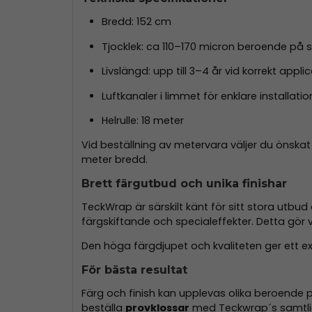
Bredd: 152 cm
Tjocklek: ca 110–170 micron beroende på s
Livslängd: upp till 3–4 år vid korrekt appl
Luftkanaler i limmet för enklare installatio
Helrulle: 18 meter
Vid beställning av metervara väljer du önska
meter bredd.
Brett färgutbud och unika finishar
TeckWrap är särskilt känt för sitt stora utbud
färgskiftande och specialeffekter. Detta gör 
Den höga färgdjupet och kvaliteten ger ett 
För bästa resultat
Färg och finish kan upplevas olika beroende p
beställa
provklossar
med Teckwrap´s samtlig