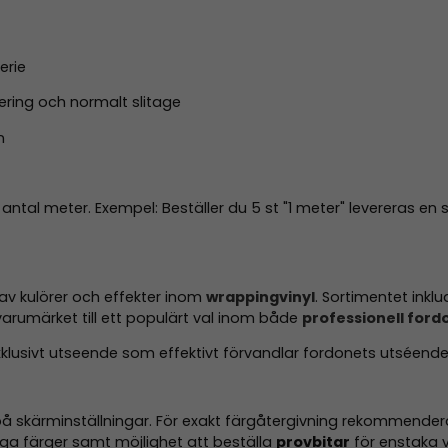
erie
icering och normalt slitage
n
t antal meter. Exempel: Beställer du 5 st "1 meter" levereras
 av kulörer och effekter inom
wrappingvinyl
. Sortimentet inklu
varumärket till ett populärt val inom både
professionell fordo
exklusivt utseende som effektivt förvandlar fordonets utséen
å skärminställningar. För exakt färgåtergivning rekommenderas
a färger samt möjlighet att beställa
provbitar
för enstaka v