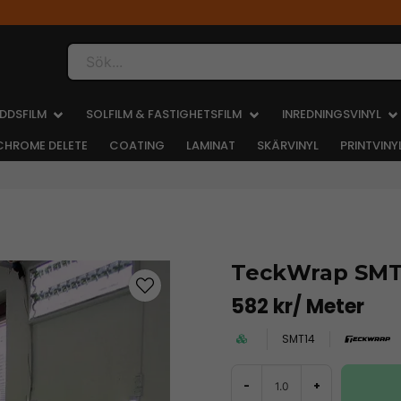
Sök...
DDSFILM
SOLFILM & FASTIGHETSFILM
INREDNINGSVINYL
CHROME DELETE
COATING
LAMINAT
SKÄRVINYL
PRINTVINY
TeckWrap SMT
582 kr
/ Meter
SMT14
-
+