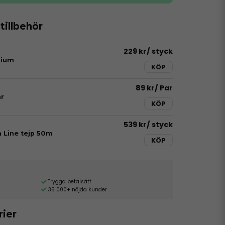
illbehör
229 kr
/ styck
dium
KÖP
89 kr
/ Par
r
KÖP
539 kr
/ styck
h Line tejp 50m
KÖP
Trygga betalsätt
35 000+ nöjda kunder
rier