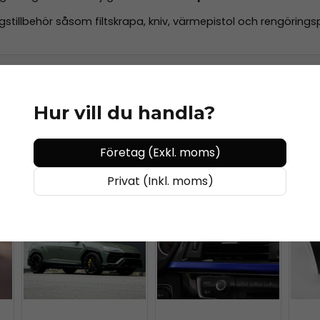
tillbehör såsom filtskrapa, kniv, värmepistol och rengöringspr
Hur vill du handla?
Företag (Exkl. moms)
Privat (Inkl. moms)