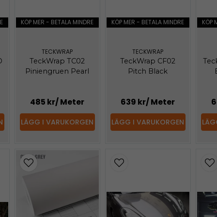
E
KÖP MER - BETALA MINDRE
KÖP MER - BETALA MINDRE
KÖP 
TECKWRAP
TECKWRAP
D
TeckWrap TC02
TeckWrap CF02
Tec
Piniengruen Pearl
Pitch Black
485 kr
/ Meter
639 kr
/ Meter
6
N
LÄGG I VARUKORGEN
LÄGG I VARUKORGEN
LÄG