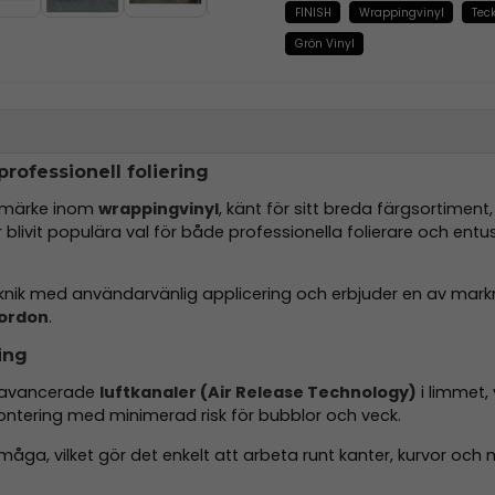
FINISH
Wrappingvinyl
Tec
Grön Vinyl
rofessionell foliering
rumärke inom
wrappingvinyl
, känt för sitt breda färgsortiment
r blivit populära val för både professionella folierare och entu
ik med användarvänlig applicering och erbjuder en av mark
fordon
.
ing
d avancerade
luftkanaler (Air Release Technology)
i limmet, 
montering med minimerad risk för bubblor och veck.
åga, vilket gör det enkelt att arbeta runt kanter, kurvor och m