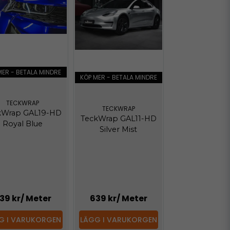
MER - BETALA MINDRE
KÖP MER - BETALA MINDRE
TECKWRAP
TECKWRAP
kWrap GAL19-HD
TeckWrap GAL11-HD
Royal Blue
Silver Mist
39 kr
/ Meter
639 kr
/ Meter
G I VARUKORGEN
LÄGG I VARUKORGEN