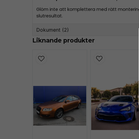
Glöm inte att komplettera med rätt monterings
slutresultat.
Dokument (2)
Liknande produkter
teckwrap-datasheet.pdf
162.26 KB
GPSR-SE-EN-TeckWrap.pdf
84.68 KB