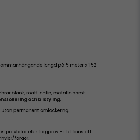
 en sammanhängande längd på 5 meter x 1,52
derar blank, matt, satin, metallic samt
nsfoliering och bilstyling
.
de utan permanent omlackering.
 provbitar eller färgprov - det finns att
inyler/färger.