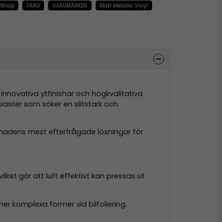
kWrap
FÄRG
VARUMÄRKEN
Matt Metallic Vinyl
, innovativa ytfinishar och högkvalitativa
siaster som söker en slitstark och
nadens mest efterfrågade lösningar för
vilket gör att luft effektivt kan pressas ut
er komplexa former vid bilfoliering.