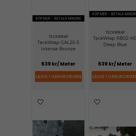
KÖP MER - BETALA MINDR
KÖP MER - BETALA MINDRE
TECKWRAP
TECKWRAP
TeckWrap RB02-H
TeckWrap GAL25-S
Deep Blue
Intense Bronze
639 kr
/ Meter
639 kr
/ Meter
LÄGG I VARUKORGEN
LÄGG I VARUKORGE