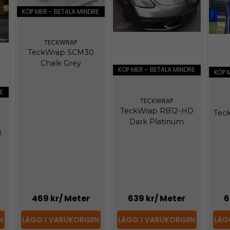
KÖP MER - BETALA MINDRE
TECKWRAP
TeckWrap SCM30
Chalk Grey
KÖP MER - BETALA MINDRE
KÖP 
E
TECKWRAP
TeckWrap RB12-HD
Tec
Dark Platinum
R
469 kr
/ Meter
639 kr
/ Meter
6
N
LÄGG I VARUKORGEN
LÄGG I VARUKORGEN
LÄG