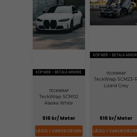
KÖP MER - BETALA MINDR
KÖP MER - BETALA MINDRE
TECKWRAP
TeckWrap SCM23-
Lizard Grey
TECKWRAP
TeckWrap SCM02
Alaska White
516 kr
/ Meter
516 kr
/ Meter
LÄGG I VARUKORGEN
LÄGG I VARUKORGE