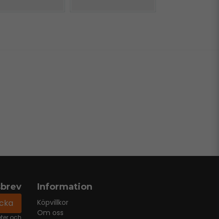
sbrev
Information
icka
Köpvillkor
Om oss
eter och