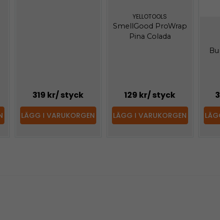
YELLOTOOLS
SmellGood ProWrap
Pina Colada
Bu
319 kr
/ styck
129 kr
/ styck
3
N
LÄGG I VARUKORGEN
LÄGG I VARUKORGEN
LÄG