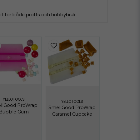
let för både proffs och hobbybruk.
YELLOTOOLS
YELLOTOOLS
llGood ProWrap
SmellGood ProWrap
Bubble Gum
Caramel Cupcake