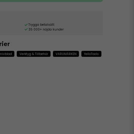
Trygga betalsätt
35 000+ nöjda kunder
rier
Knivblad
Verktyg & Tillbehör
VARUMÄRKEN
YelloTools