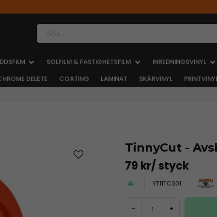
Sök...
DDSFILM
SOLFILM & FASTIGHETSFILM
INREDNINGSVINYL
CHROME DELETE
COATING
LAMINAT
SKÄRVINYL
PRINTVINY
TinnyCut - Avs
79 kr
/ styck
YT11TC001
-
+