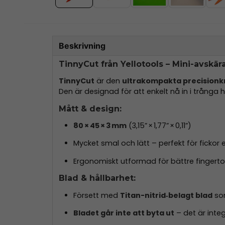
Beskrivning
TinnyCut från Yellotools – Mini-avskä
TinnyCut
är den
ultrakompakta precisionk
Den är designad för att enkelt nå in i trånga h
Mått & design:
80 × 45 × 3 mm
(3,15” × 1,77” × 0,11”)
Mycket smal och lätt – perfekt för fickor 
Ergonomiskt utformad för bättre fingerto
Blad & hållbarhet:
Försett med
Titan-nitrid‑belagt blad
som
Bladet går inte att byta ut
– det är inte