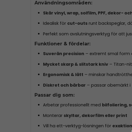
Användningsområden:
Skär vinyl, wrap, solfilm, PPF, dekor- och
Idealisk för
cut-outs
runt backspeglar, d
Perfekt som avslutningsverktyg för att jus
Funktioner & fördelar:
Suverän precision
– extremt smal form 
Mycket skarp & slitstark kniv
– Titan-nit
Ergonomisk & lätt
– minskar handtrötthe
Diskret och bärbar
– passar obemärkt i f
Passar dig som:
Arbetar professionellt med
bilfoliering, s
Monterar
skyltar, dekorfilm eller print
Vill ha ett-verktyg-lösningen för
exaktion