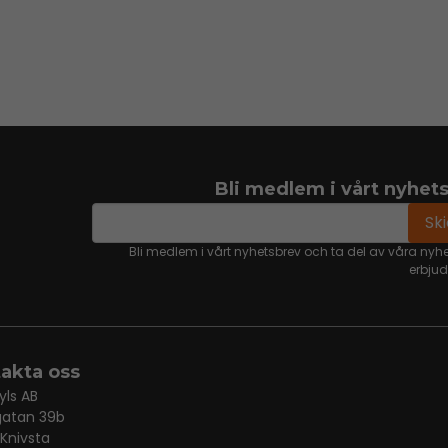
Bli medlem i vårt nyhet
email
Mejladress
Sk
Bli medlem i vårt nyhetsbrev och ta del av våra nyh
erbju
akta oss
yls AB
gatan 39b
 Knivsta