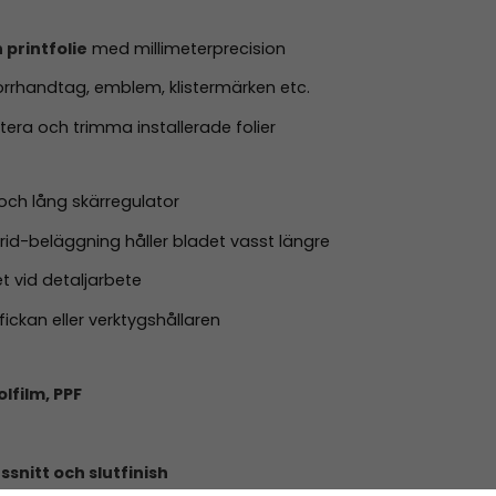
 printfolie
med millimeterprecision
örrhandtag, emblem, klistermärken etc.
tera och trimma installerade folier
och lång skärregulator
rid-beläggning håller bladet vasst längre
t vid detaljarbete
ickan eller verktygshållaren
olfilm, PPF
ssnitt och slutfinish