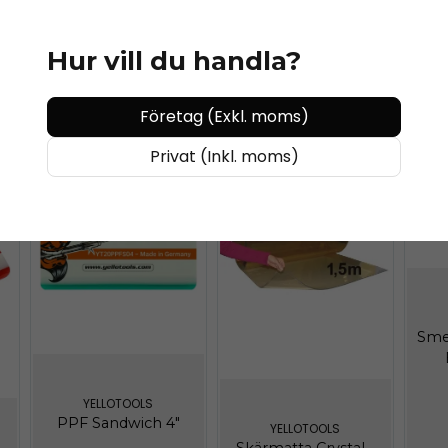
jprecision
. TinnyCut visar varför Yellotools är förstahandsva
Hur vill du handla?
Företag (Exkl. moms)
Privat (Inkl. moms)
Sme
YELLOTOOLS
PPF Sandwich 4"
YELLOTOOLS