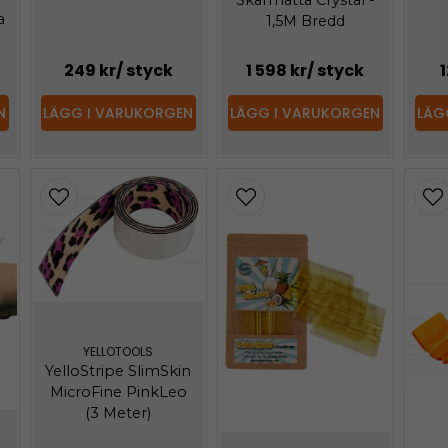
Skärmatta Crystal -
a
1,5M Bredd
249 kr
/ styck
1 598 kr
/ styck
1
N
LÄGG I VARUKORGEN
LÄGG I VARUKORGEN
LÄG
YELLOTOOLS
YelloStripe SlimSkin
MicroFine PinkLeo
(3 Meter)