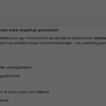
raren med maximal precision!
niven
som ger total kontroll vid detaljerat arbete inom
vinylw
örn runt emblem, lister och interiördetaljer – en ovärderlig part
eller verktygsbälten
ppskontroll
 är extra vasst och hållbart
grerat