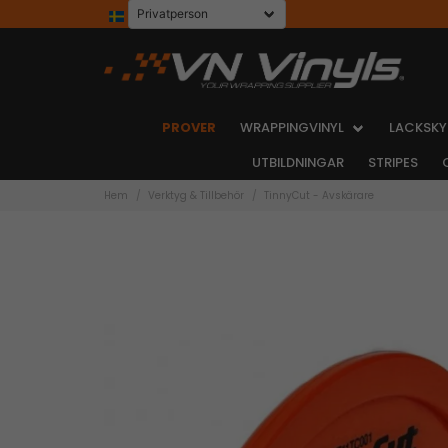
PROVER
WRAPPINGVINYL
LACKSKY
UTBILDNINGAR
STRIPES
Hem
Verktyg & Tillbehör
TinnyCut - Avskärare