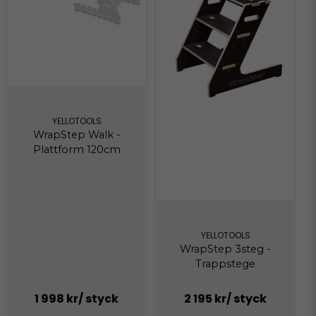
YELLOTOOLS
WrapStep Walk -
Plattform 120cm
YELLOTOOLS
WrapStep 3steg -
Trappstege
1 998 kr
/ styck
2 195 kr
/ styck