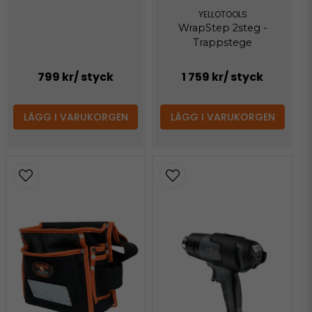
YELLOTOOLS
WrapStep 2steg -
Trappstege
799 kr
/ styck
1 759 kr
/ styck
LÄGG I VARUKORGEN
LÄGG I VARUKORGEN