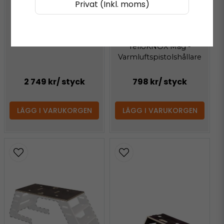
Privat (Inkl. moms)
Steinel Carwrapper Set
(Varmluftspistol+IR
Temp)
YELLOTOOLS
YelloKNOX Mag -
Varmluftspistolshållare
2 749 kr
/ styck
798 kr
/ styck
LÄGG I VARUKORGEN
LÄGG I VARUKORGEN