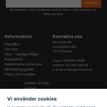
email
Mejladress
Skicka
Bli medlem i vårt nyhetsbrev och ta del av våra nyheter och
erbjudanden.
Information
Kontakta oss
VN Vinyls AB
Köpvillkor
Hyvelgatan 39b
Om oss
741 71 Knivsta
FAQ - Vanliga frågor
Kundtjänst
Org.nr: 559009-6698
Reklamation & Returer
Telefon: 08-684 288 40
Monteringsguider
E-post:
order@vnvinyls.se
Policy och cookies
Unable to load
widget
Vi använder cookies