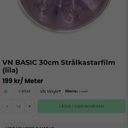
VN BASIC 30cm Strålkastarfilm
(lila)
199 kr
/ Meter
VN Vinyls®
1-6034
LÄGG I VARUKORGEN
-
+