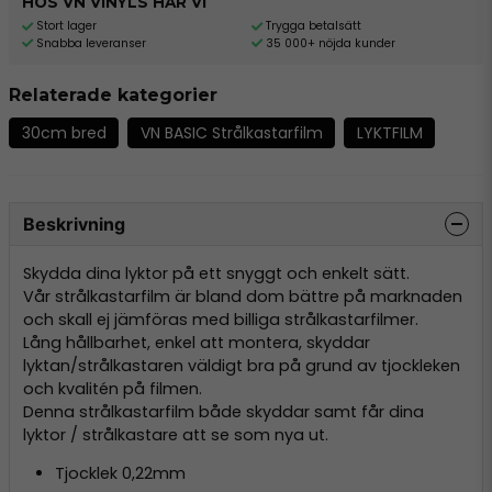
HOS VN VINYLS HAR VI
Stort lager
Trygga betalsätt
Snabba leveranser
35 000+ nöjda kunder
Relaterade kategorier
30cm bred
VN BASIC Strålkastarfilm
LYKTFILM
Beskrivning
Skydda dina lyktor på ett snyggt och enkelt sätt.
Vår strålkastarfilm är bland dom bättre på marknaden
och skall ej jämföras med billiga strålkastarfilmer.
Lång hållbarhet, enkel att montera, skyddar
lyktan/strålkastaren väldigt bra på grund av tjockleken
och kvalitén på filmen.
Denna strålkastarfilm både skyddar samt får dina
lyktor / strålkastare att se som nya ut.
Tjocklek 0,22mm