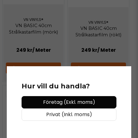
VN VINYLS®
VN VINYLS®
VN BASIC 40cm
VN BASIC 40cm
Strålkastarfilm (mörk)
Strålkastarfilm (rökt)
249 kr
/ Meter
249 kr
/ Meter
LÄGG I VARUKORGEN
LÄGG I VARUKORGEN
Hur vill du handla?
Företag (Exkl. moms)
Privat (Inkl. moms)