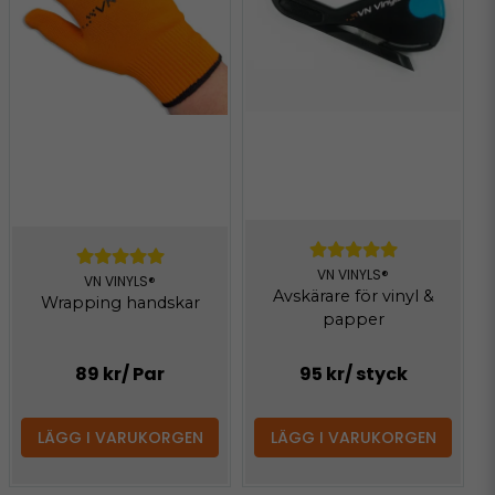
VN VINYLS®
VN VINYLS®
Avskärare för vinyl &
Wrapping handskar
papper
89 kr
/ Par
95 kr
/ styck
LÄGG I VARUKORGEN
LÄGG I VARUKORGEN