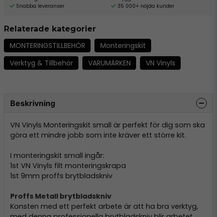
Snabba leveranser
35 000+ nöjda kunder
Relaterade kategorier
MONTERINGSTILLBEHÖR
Monteringskit
Verktyg & Tillbehör
VARUMÄRKEN
VN Vinyls
Beskrivning
VN Vinyls Monteringskit small är perfekt för dig som ska
göra ett mindre jobb som inte kräver ett större kit.
I monteringskit small ingår:
1st VN Vinyls filt monteringskrapa
1st 9mm proffs brytbladskniv
Proffs Metall brytbladskniv
Konsten med ett perfekt arbete är att ha bra verktyg,
med denna professionella brytbladskniv blir arbetet