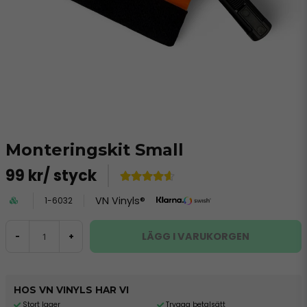
Monteringskit Small
99 kr
/ styck
VN Vinyls®
1-6032
LÄGG I VARUKORGEN
-
+
HOS VN VINYLS HAR VI
Stort lager
Trygga betalsätt