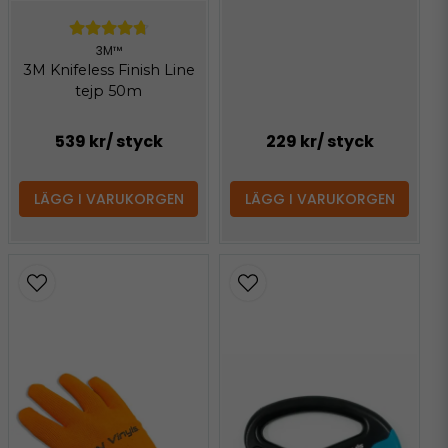
3M™
3M Knifeless Finish Line
tejp 50m
539 kr
/ styck
229 kr
/ styck
LÄGG I VARUKORGEN
LÄGG I VARUKORGEN