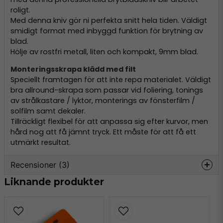
roligt.
Med denna kniv gör ni perfekta snitt hela tiden. Väldigt
smidigt format med inbyggd funktion för brytning av
blad.
Hölje av rostfri metall, liten och kompakt, 9mm blad.
Monteringsskrapa klädd med filt
Speciellt framtagen för att inte repa materialet. Väldigt
bra allround-skrapa som passar vid foliering, tonings
av strålkastare / lyktor, monterings av fönsterfilm /
solfilm samt dekaler.
Tillräckligt flexibel för att anpassa sig efter kurvor, men
hård nog att få jämnt tryck. Ett måste för att få ett
utmärkt resultat.
Recensioner (3)
Liknande produkter
Frida
för 4 veckor sedan
Pontus Palm