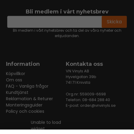
Bli medlem i vårt nyhetsbrev
email
Mejladress
Skicka
Bli medlem i vårt nyhetsbrev och ta del av våra nyheter och
erbjudanden.
Information
Kontakta oss
VN Vinyls AB
Köpvillkor
Hyvelgatan 39b
Om oss
741 71 Knivsta
FAQ - Vanliga frågor
Kundtjänst
Org.nr: 559009-6698
Reklamation & Returer
Telefon: 08-684 288 40
Monteringsguider
E-post:
order@vnvinyls.se
Policy och cookies
Unable to load
widget