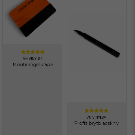
för 1 månad sedan
Bra kvalitet
Martin
för 2 månader sedan
VN VINYLS®
Monteringsskrapa
VN VINYLS®
Proffs brytbladskniv