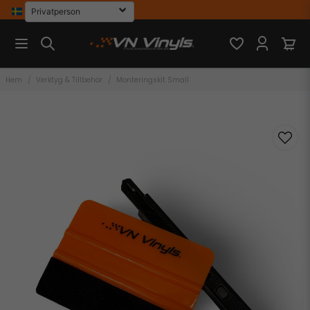
Hem
Verktyg & Tillbehör
Monteringskit Small