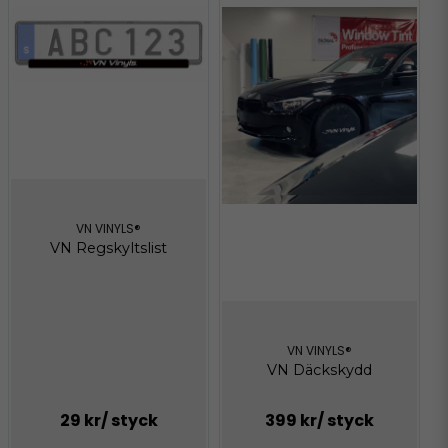
VN VINYLS®
VN Regskyltslist
VN VINYLS®
VN Däckskydd
29 kr
/ styck
399 kr
/ styck