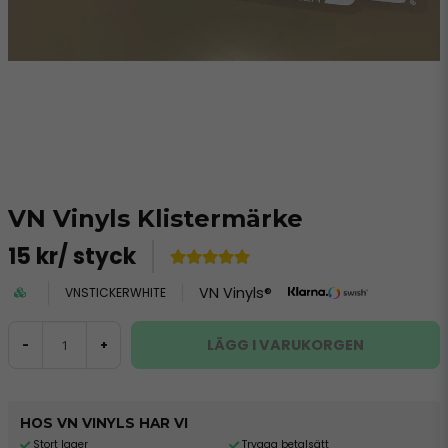
VN Vinyls Klistermärke
15 kr
/ styck
VN Vinyls®
VNSTICKERWHITE
LÄGG I VARUKORGEN
-
+
HOS VN VINYLS HAR VI
Stort lager
Trygga betalsätt