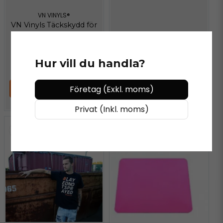
VN VINYLS®
VN Vinyls Täckskydd för
regskylt (1 par)
298 kr
/ styck
249 kr
/ styck
Hur vill du handla?
Företag (Exkl. moms)
LÄGG I VARUKORGEN
LÄGG I VARUKORGEN
Privat (Inkl. moms)