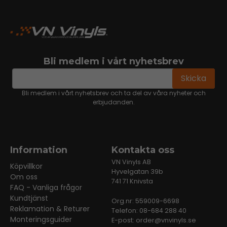
Bli medlem i vårt nyhetsbrev
email
Mejladress
Skicka
Bli medlem i vårt nyhetsbrev och ta del av våra nyheter och
erbjudanden.
Information
Kontakta oss
VN Vinyls AB
Köpvillkor
Hyvelgatan 39b
Om oss
741 71 Knivsta
FAQ - Vanliga frågor
Kundtjänst
Org.nr: 559009-6698
Reklamation & Returer
Telefon: 08-684 288 40
Monteringsguider
E-post:
order@vnvinyls.se