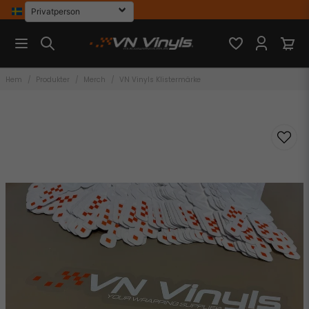
Hem
Produkter
Merch
VN Vinyls Klistermärke