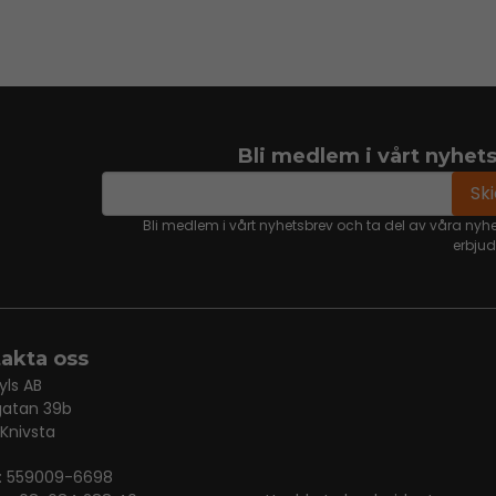
Bli medlem i vårt nyhet
email
Mejladress
Sk
Bli medlem i vårt nyhetsbrev och ta del av våra nyh
erbju
akta oss
yls AB
gatan 39b
 Knivsta
r: 559009-6698