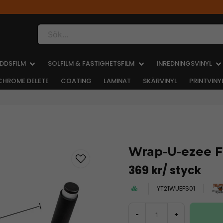
Sök...
DDSFILM
SOLFILM & FASTIGHETSFILM
INREDNINGSVINYL
CHROME DELETE
COATING
LAMINAT
SKÄRVINYL
PRINTVINY
Wrap-U-ezee F
369 kr
/ styck
YT21WUEFS01
-
+