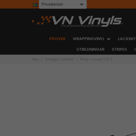
PROVER
WRAPPINGVINYL
LACKSKY
UTBILDNINGAR
STRIPES
Hem
Verktyg & Tillbehör
Wrap-U-ezee FLAT S