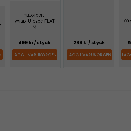
YELLOTOOLS
Wra
Wrap-U-ezee FLAT
S
M
499 kr
/ styck
239 kr
/ styck
5
N
LÄGG I VARUKORGEN
LÄGG I VARUKORGEN
LÄG