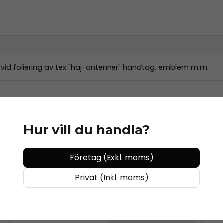
 vid foliering av tex "haj-antenner" handtag, emblem m.m.
Hur vill du handla?
Företag (Exkl. moms)
Privat (Inkl. moms)
YELLOTOOLS
WrapBar-ezee