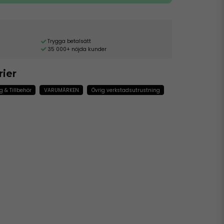
Trygga betalsätt
35 000+ nöjda kunder
rier
g & Tillbehör
VARUMÄRKEN
Övrig verkstadsutrustning