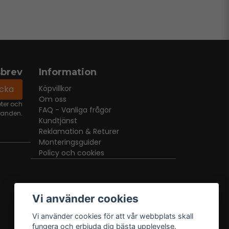
sbrev
Information
icka
Köpvillkor
Om oss
eter och
FAQ - Vanliga frågor
danden.
Kundtjänst
Reklamation & Returer
Monteringsguider
Policy och cookies
Vi använder cookies
Vi använder cookies för att vår webbplats skall
fungera och erbjuda dig bästa upplevelse.