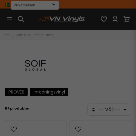
Hem
Samsung Interior Films
PROVER
Inredningsvinyl
57 produkter
-- Välj --