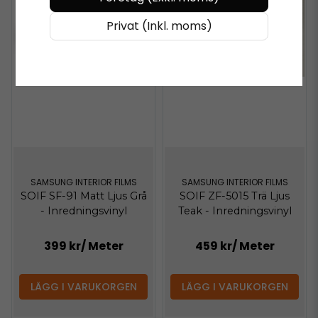
Privat (Inkl. moms)
SAMSUNG INTERIOR FILMS
SAMSUNG INTERIOR FILMS
SOIF SF-91 Matt Ljus Grå
SOIF ZF-5015 Trä Ljus
- Inredningsvinyl
Teak - Inredningsvinyl
399 kr
/ Meter
459 kr
/ Meter
LÄGG I VARUKORGEN
LÄGG I VARUKORGEN