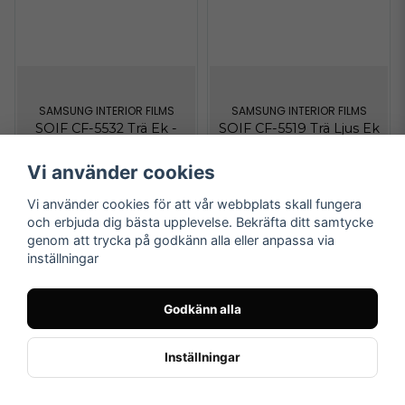
SAMSUNG INTERIOR FILMS
SAMSUNG INTERIOR FILMS
SOIF CF-5532 Trä Ek -
SOIF CF-5519 Trä Ljus Ek
Inredningsvinyl
- Inredningsvinyl
Vi använder cookies
498 kr
/ Meter
498 kr
/ Meter
Vi använder cookies för att vår webbplats skall fungera
och erbjuda dig bästa upplevelse. Bekräfta ditt samtycke
genom att trycka på godkänn alla eller anpassa via
LÄGG I VARUKORGEN
LÄGG I VARUKORGEN
inställningar
Godkänn alla
Inställningar