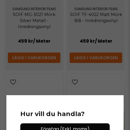
SAMSUNG INTERIOR FILMS
SAMSUNG INTERIOR FILMS
SOIF MG-3021 Mörk
SOIF TF-4022 Matt Mörk
Silver Metall -
Blå - Inredningsvinyl
Inredningsvinyl
459 kr
/ Meter
459 kr
/ Meter
LÄGG I VARUKORGEN
LÄGG I VARUKORGEN
Hur vill du handla?
Företag (Exkl. moms)