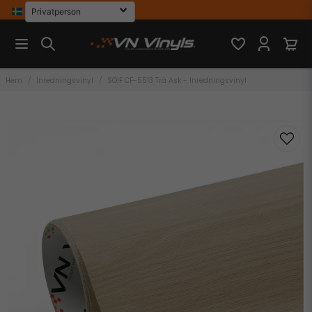
Hem
Inredningsvinyl
SOIF CF-5513 Trä Ask - Inredningsvinyl