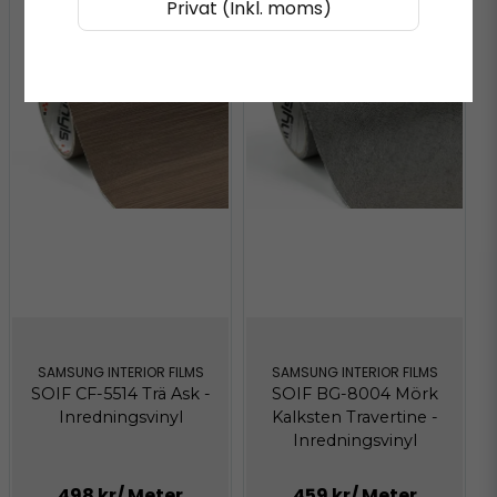
Privat (Inkl. moms)
SAMSUNG INTERIOR FILMS
SAMSUNG INTERIOR FILMS
SOIF CF-5514 Trä Ask -
SOIF BG-8004 Mörk
Inredningsvinyl
Kalksten Travertine -
Inredningsvinyl
498 kr
/ Meter
459 kr
/ Meter