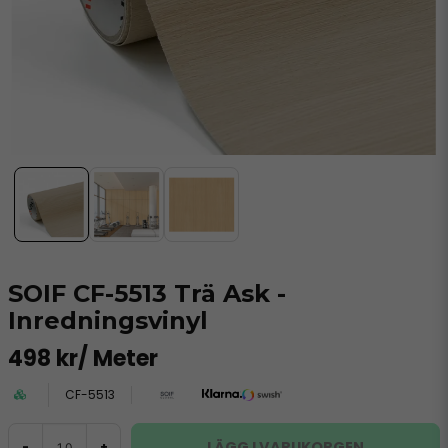
SOIF CF-5513 Trä Ask -
Inredningsvinyl
498 kr
/ Meter
CF-5513
LÄGG I VARUKORGEN
-
+