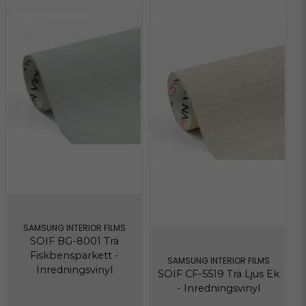
Hämta
238.08 KB
luxscape-collecttion-hotel-
Hämta
soif.pdf
1.90 MB
luxscape-colletion-universal-
Hämta
soif.pdf
1.76 MB
SAMSUNG INTERIOR FILMS
SOIF BG-8001 Trä
Fiskbensparkett -
SAMSUNG INTERIOR FILMS
Inredningsvinyl
SOIF CF-5519 Trä Ljus Ek
- Inredningsvinyl