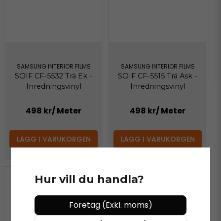
SAMSUNG INTERIOR FILMS
SAMSUNG INTERIOR FILMS
SOIF CF-5532 Trä Ek -
SOIF CF-5515 Trä Ask -
Inredningsvinyl
Inredningsvinyl
498 kr
/ Meter
498 kr
/ Meter
LÄGG I VARUKORGEN
LÄGG I VARUKORGEN
Hur vill du handla?
Företag (Exkl. moms)