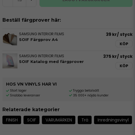
Beställ färgprover här:
SAMSUNG INTERIOR FILMS
39 kr
/ styck
SOIF Färgprov A4
KÖP
SAMSUNG INTERIOR FILMS
375 kr
/ styck
SOIF Katalog med färgprover
KÖP
HOS VN VINYLS HAR VI
Stort lager
Trygga betalsätt
Snabba leveranser
35 000+ nöjda kunder
Relaterade kategorier
FINISH
SOIF
VARUMÄRKEN
Trä
Inredningsvinyl