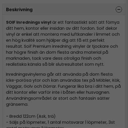
Beskrivning
SOIF Inrednings vinyl
är ett fantastiskt sätt att förnya
ditt hem, kontor eller insidan av ditt fordon. Soif dekor
vinyl är enkel att montera med luftkanaler i limmet och
en hög kvalité som hjälper dig att få ett perfekt
resultat. Soif Premium inredning vinyler är tjockare och
har högre finish än dom flesta andra material på
marknaden, tack vare dess otroliga finish och
realistiska känsla så blir slutresultatet som nytt.
Inredningsvinylerna går att använda på dom flesta
icke-porösa ytor och kan användas tex på Möbler, Kök,
Väggar, Golv och Dörrar. Fungerar lika bra i ditt hem, på
ditt kontor eller varför inte i båten eller husvagnen.
Användningsområdet är stort och fantasin sätter
gränserna.
- Bredd 122cm (Ask, trä)
- Säljs på löpmeter, 1 antal motsvarar 1 löpmeter, 3st