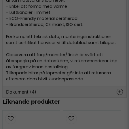
antal motsvarar 3 löpmeter.
- Enkel att forma med värme
- Luftkanaler i limmet
- ECO-Friendly material certifierad
- Brandcertifierad, CE märkt, ISO cert.
För komplett teknisk data, monteringsinstruktioner
samt certifikat hänvisar vi till datablad samt bilagor.
Observera att färg/mönster/finish är svårt att
återspegla på en datorskärm, vi rekommenderar köp
av färgprov innan beställning.
Tillkapade bitar på löpmeter går inte att returnera
eftersom dom blivit kundanpassade.
Dokument (4)
Liknande produkter
product-bulletin-soif.pdf
Hämta
389.97 KB
technicaldata-soif.pdf