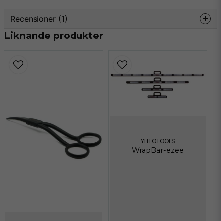
Recensioner (1)
Liknande produkter
Frida Molin
för 1 månad sedan
Bra!
YELLOTOOLS
WrapBar-ezee