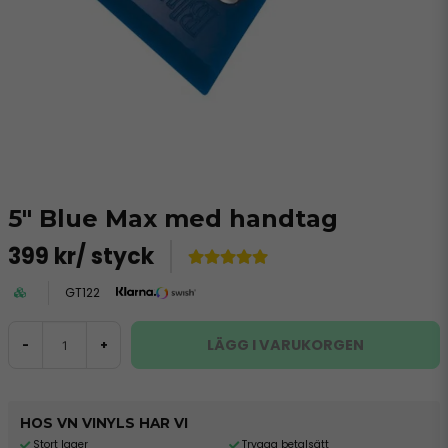
5" Blue Max med handtag
399 kr
/ styck
GT122
LÄGG I VARUKORGEN
-
+
HOS VN VINYLS HAR VI
Stort lager
Trygga betalsätt