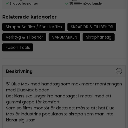
Snabba leveranser
35 000+ nöjda kunder
Relaterade kategorier
Skrapor Solfilm / Fönsterfilm
SKRAPOR & TILLBEHÖR
Verktyg & Tillbehör
VARUMÄRKEN
Skraphantag
Fusion Tools
Beskrivning
5" Blue Max med handtag som maximerar monteringen
med BlueMax bladen.
Det klassiska Unger Pro handtaget i metall med ett
gummi grepp för komfort.
Som solfilms montör är detta ett måste att ha! Blue
Max är industrins populäraste skrapa som man inte
klarar sig utan!