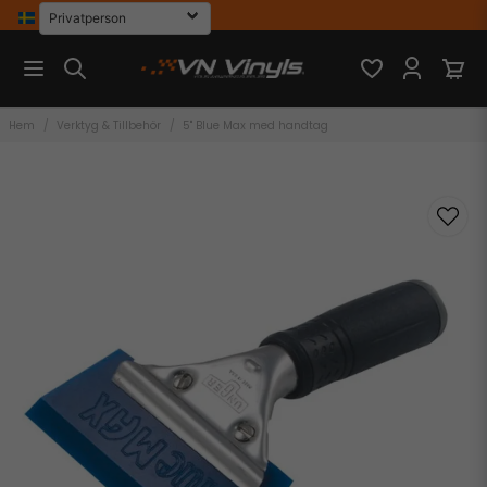
Hem
Verktyg & Tillbehör
5" Blue Max med handtag