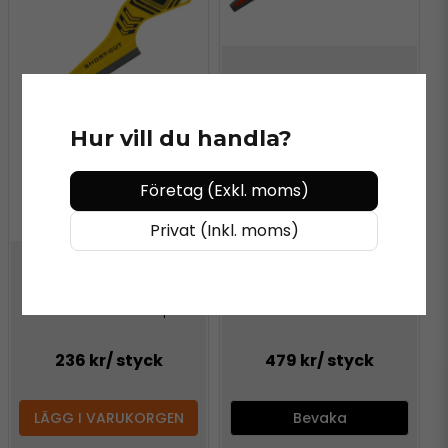
VN VINYLS®
THE REACH skrapa
Hur vill du handla?
Företag (Exkl. moms)
Privat (Inkl. moms)
VN VINYLS®
SHORT-CUT Skrapa
236 kr
/ styck
479 kr
/ styck
LÄGG I VARUKORGEN
Bevaka