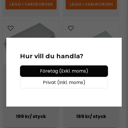
LÄGG I VARUKORGEN
LÄGG I VARUKORGEN
Hur vill du handla?
Företag (Exkl. moms)
VN VINYLS®
Privat (Inkl. moms)
Vinklad Super Clear Max
Skrapblad
VN VINYLS®
Super Clear Max
Skrapblad
199 kr
/ styck
169 kr
/ styck