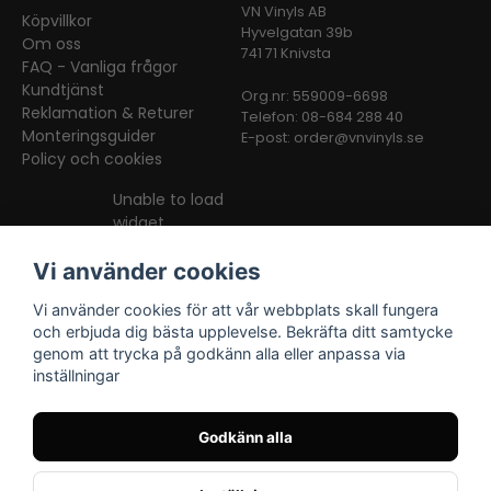
VN Vinyls AB
Köpvillkor
Hyvelgatan 39b
Om oss
741 71 Knivsta
FAQ - Vanliga frågor
Kundtjänst
Org.nr: 559009-6698
Reklamation & Returer
Telefon: 08-684 288 40
Monteringsguider
E-post:
order@vnvinyls.se
Policy och cookies
Unable to load
widget
Vi använder cookies
Vi använder cookies för att vår webbplats skall fungera
och erbjuda dig bästa upplevelse. Bekräfta ditt samtycke
genom att trycka på godkänn alla eller anpassa via
inställningar
Facebook
Instagram
TikTok
Godkänn alla