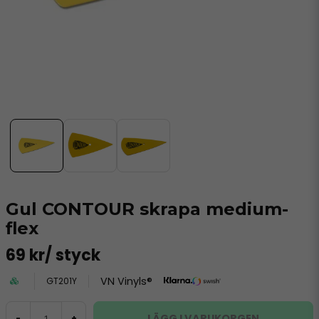
Gul CONTOUR skrapa medium-
flex
69 kr
/ styck
VN Vinyls®
GT201Y
LÄGG I VARUKORGEN
-
+