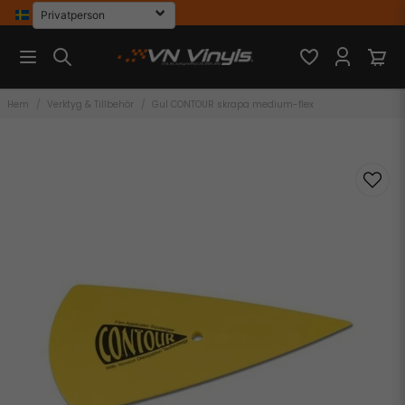
Hem
Verktyg & Tillbehör
Gul CONTOUR skrapa medium-flex