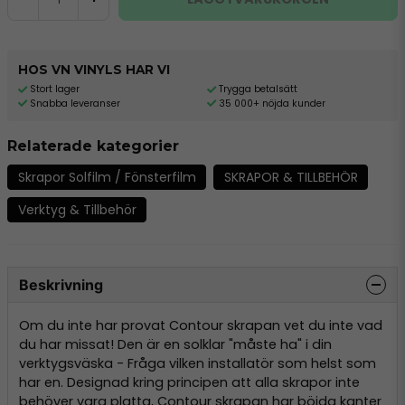
HOS VN VINYLS HAR VI
Stort lager
Trygga betalsätt
Snabba leveranser
35 000+ nöjda kunder
Relaterade kategorier
Skrapor Solfilm / Fönsterfilm
SKRAPOR & TILLBEHÖR
Verktyg & Tillbehör
Beskrivning
Om du inte har provat Contour skrapan vet du inte vad
du har missat! Den är en solklar "måste ha" i din
verktygsväska - Fråga vilken installatör som helst som
har en. Designad kring principen att alla skrapor inte
behöver vara platta, Contour skrapan har böjda kanter