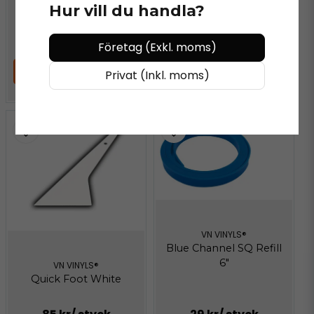
Hur vill du handla?
199 kr
/ styck
169 kr
/ styck
Företag (Exkl. moms)
LÄGG I VARUKORGEN
LÄGG I VARUKORGEN
Privat (Inkl. moms)
VN VINYLS®
Blue Channel SQ Refill
6"
VN VINYLS®
Quick Foot White