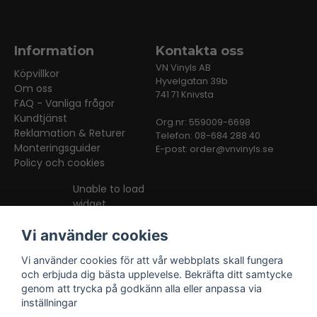
Information
Kontakta oss
VN Vinyls AB
Köpvillkor
Hyvelgatan 39b
Om oss
741 71 Knivsta
FAQ - Vanliga frågor
Kundtjänst
Org.nr: 559009-6698
Reklamation & Returer
Telefon: 08-684 288 40
Monteringsguider
E-post:
order@vnvinyls.se
Policy och cookies
Unable to load
widget
Vi använder cookies
Vi använder cookies för att vår webbplats skall fungera
och erbjuda dig bästa upplevelse. Bekräfta ditt samtycke
genom att trycka på godkänn alla eller anpassa via
inställningar
Facebook
Instagram
TikTok