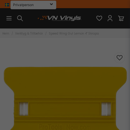
Hem
Verktyg & Tillbehör
Speed Wing Gul Lemon 4" Skrapa