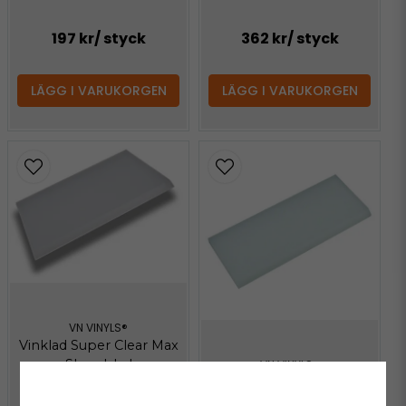
197 kr
/ styck
362 kr
/ styck
LÄGG I VARUKORGEN
LÄGG I VARUKORGEN
VN VINYLS®
Vinklad Super Clear Max
Skrapblad
VN VINYLS®
Super Clear Max
Skrapblad