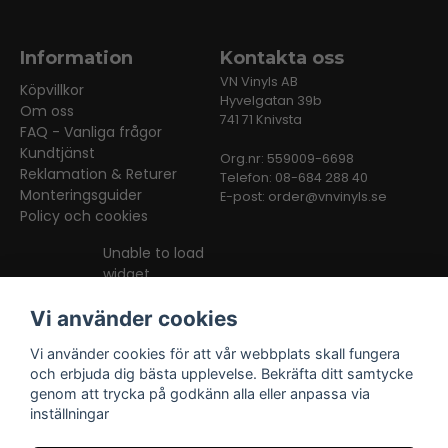
Information
Kontakta oss
VN Vinyls AB
Köpvillkor
Hyvelgatan 39b
Om oss
741 71 Knivsta
FAQ - Vanliga frågor
Kundtjänst
Org.nr: 559009-6698
Reklamation & Returer
Telefon: 08-684 288 40
Monteringsguider
E-post:
order@vnvinyls.se
Policy och cookies
Unable to load
widget
Vi använder cookies
Vi använder cookies för att vår webbplats skall fungera
och erbjuda dig bästa upplevelse. Bekräfta ditt samtycke
genom att trycka på godkänn alla eller anpassa via
inställningar
Facebook
Instagram
TikTok