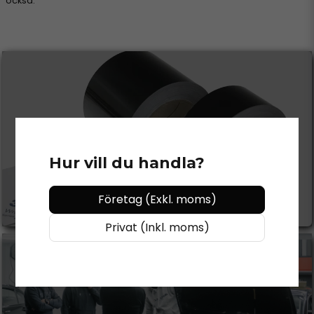
också.
CHROME DELETE
Hur vill du handla?
Se mer
Företag (Exkl. moms)
Privat (Inkl. moms)