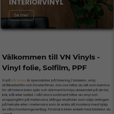
INTERIÖRVINYL
Se mer
Välkommen till VN Vinyls -
Vinyl folie, Solfilm, PPF
Vi på
VN Vinyls
är specialister på foliering / bildekor, vinyl,
strålkastarfilm och fönsterfilmer, hos oss hittar du allt som behövs
för att foliera bilen själv och därmed förhöja utseendet på din bil,
kök, båt eller lastbil. I vårt stora sortiment hittar du vinyl och
wrappingfilm på metervara, Många vinylfolier som säljs antingen
på helrulle eller i metervara som är enkla att montera med hjälp
av våra monteringsverktyg. Förändra bilen enkelt med bildekor du