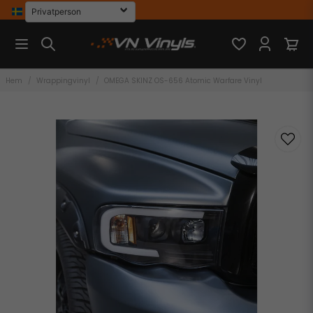
Hem
Wrappingvinyl
OMEGA SKINZ OS-656 Atomic Warfare Vinyl