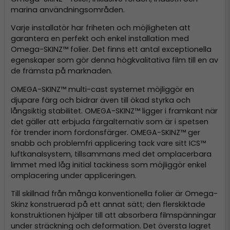
marina användningsområden.
Varje installatör har friheten och möjligheten att
garantera en perfekt och enkel installation med
Omega-SKINZ™ folier. Det finns ett antal exceptionella
egenskaper som gör denna högkvalitativa film till en av
de främsta på marknaden.
OMEGA-SKINZ™ multi-cast systemet möjliggör en
djupare färg och bidrar även till ökad styrka och
långsiktig stabilitet. OMEGA-SKINZ™ ligger i framkant när
det gäller att erbjuda färgalternativ som är i spetsen
för trender inom fordonsfärger. OMEGA-SKINZ™ ger
snabb och problemfri applicering tack vare sitt ICS™
luftkanalsystem, tillsammans med det omplacerbara
limmet med låg initial tackiness som möjliggör enkel
omplacering under appliceringen.
Till skillnad från många konventionella folier är Omega-
Skinz konstruerad på ett annat sätt; den flerskiktade
konstruktionen hjälper till att absorbera filmspänningar
under sträckning och deformation. Det översta lagret