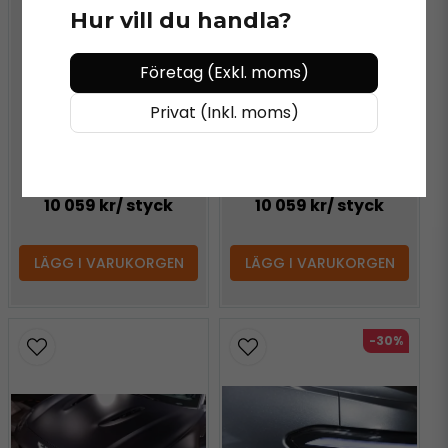
Hur vill du handla?
Företag (Exkl. moms)
Privat (Inkl. moms)
OMEGA SKINZ
OMEGA SKINZ OS-601
Angel Dust Vinyl
10 059 kr
/ styck
10 059 kr
/ styck
LÄGG I VARUKORGEN
LÄGG I VARUKORGEN
-30%