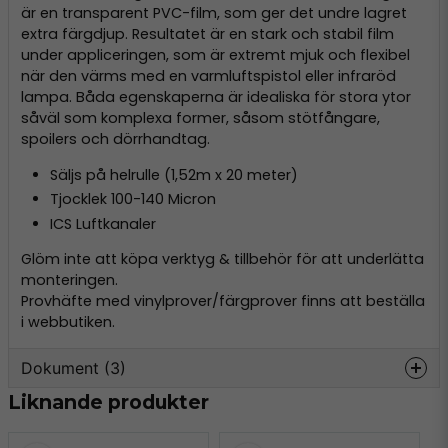
är en transparent PVC-film, som ger det undre lagret
extra färgdjup. Resultatet är en stark och stabil film
under appliceringen, som är extremt mjuk och flexibel
när den värms med en varmluftspistol eller infraröd
lampa. Båda egenskaperna är idealiska för stora ytor
såväl som komplexa former, såsom stötfångare,
spoilers och dörrhandtag.
Säljs på helrulle (1,52m x 20 meter)
Tjocklek 100-140 Micron
ICS Luftkanaler
Glöm inte att köpa verktyg & tillbehör för att underlätta
monteringen.
Provhäfte
med vinylprover/färgprover finns att beställa
i webbutiken.
Dokument (3)
Liknande produkter
os-datasheet-2022-
Hämta
en_kleiner.pdf