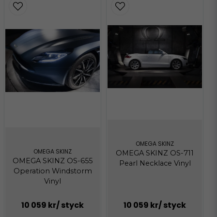
265.24 KB
omega-care-eng-nl-de.pdf
Hämta
653.21 KB
os-product-guidelines-
Hämta
en_.pdf
2.71 MB
OMEGA SKINZ
OMEGA SKINZ
OMEGA SKINZ OS-711
OMEGA SKINZ OS-655
Pearl Necklace Vinyl
Operation Windstorm
Vinyl
10 059 kr
/ styck
10 059 kr
/ styck