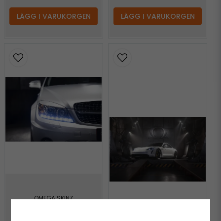
LÄGG I VARUKORGEN
LÄGG I VARUKORGEN
OMEGA SKINZ
OMEGA SKINZ OS-613
Silver Genius Vinyl