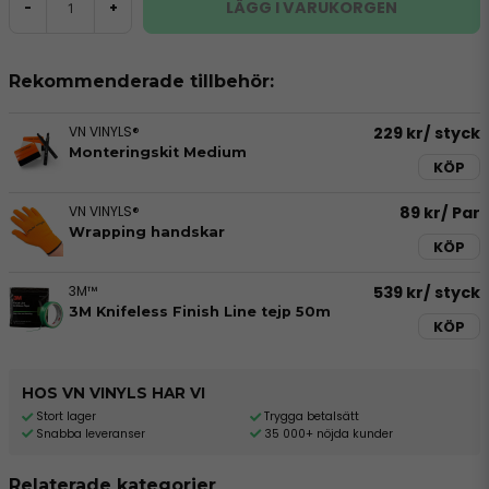
LÄGG I VARUKORGEN
-
+
Rekommenderade tillbehör:
VN VINYLS®
229 kr
/ styck
Monteringskit Medium
KÖP
VN VINYLS®
89 kr
/ Par
Wrapping handskar
KÖP
3M™
539 kr
/ styck
3M Knifeless Finish Line tejp 50m
KÖP
HOS VN VINYLS HAR VI
Stort lager
Trygga betalsätt
Snabba leveranser
35 000+ nöjda kunder
Relaterade kategorier