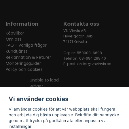
Information
Kontakta oss
VN Vinyls AB
Köpvillkor
Hyvelgatan 39b
Om oss
741 71 Knivsta
FAQ - Vanliga frågor
Kundtjänst
Org.nr: 559009-6698
Reklamation & Returer
Telefon: 08-684 288 40
Monteringsguider
E-post:
order@vnvinyls.se
Policy och cookies
Unable to load
widget
Vi använder cookies
Vi använder cookies för att vår webbplats skall fungera
och erbjuda dig bästa upplevelse. Bekräfta ditt samtycke
genom att trycka på godkänn alla eller anpassa via
inställningar