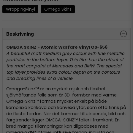
Wrappingvinyl
Omega Skinz
Beskrivning
OMEGA SKINZ - Atomic Warfare Vinyl OS-656
A beautiful matt medium grey colour with fine metallic
particles in the bottom layer. This film has the effect of
the matt car paint of Mercedes and BMW. The special
top layer provides extra colour depth on the contours
and breaking lines of a vehicle.
Omega-Skinz™ är en mycket mjuk och flexibel
självhäftande folie som är 3D-formbar med värme.
Omega-Skinz™ formas mycket enkelt på både
komplexa konkava och konvexa ytor, som ofta finns på
de flesta fordon. När det kommer till utseende, bild och
färgtrender ligger OMEGA-SKINZ™ folier i framkant. En
bred mängd tillämpningar kan tillgodoses med
Omega-SKINZ™ folier, inklusive fordon, industri och