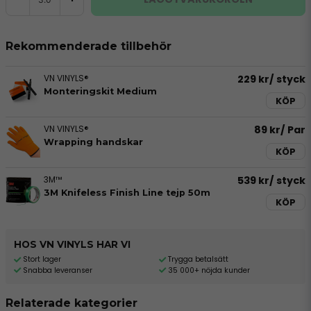
Rekommenderade tillbehör
VN VINYLS®
229 kr
/ styck
Monteringskit Medium
KÖP
VN VINYLS®
89 kr
/ Par
Wrapping handskar
KÖP
3M™
539 kr
/ styck
3M Knifeless Finish Line tejp 50m
KÖP
HOS VN VINYLS HAR VI
Stort lager
Trygga betalsätt
Snabba leveranser
35 000+ nöjda kunder
Relaterade kategorier