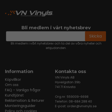
Bli medlem i vårt nyhetsbrev
email
Mejladress
Skicka
Bli medlem i vårt nyhetsbrev och ta del av våra nyheter och
erbjudanden.
Information
Kontakta oss
VN Vinyls AB
Köpvillkor
Hyvelgatan 39b
Om oss
741 71 Knivsta
FAQ - Vanliga frågor
Kundtjänst
Org.nr: 559009-6698
Reklamation & Returer
Telefon: 08-684 288 40
Monteringsguider
E-post:
order@vnvinyls.se
Policy och cookies