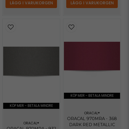
LÄGG I VARUKORGEN
LÄGG I VARUKORGEN
KÖP MER - BETALA MINDRE
KÖP MER - BETALA MINDRE
ORACAL®
ORACAL 970MRA - 368
ORACAL®
DARK RED METALLIC
ORACAL 970MRA - 932