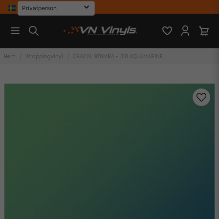
Hem
Wrappingvinyl
ORACAL 970MRA - 318 AQUAMARINE