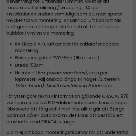
benämning för luftkanaler i limmet, vilket är att
föredra vid helfoliering / wrapping. RA gör
installationen enklare samtidigt som att man sparar
mycket tid vid montering. Ansamlad luft kan lätt tas
bort genom att skrapa inifrån och ut, för att slippa
bubblor i vinylen vid montering.
RA (Rapid Air), luftkanaler för enklare/snabbare
montering
Flerlagers gjuten PVC-Film (110 micron)
Bredd 152cm
Helrulle - 25m
(rekommenderas)
, säljs per
löpmeter, välj önskad längd till höger
(x meter x
1,52m bredd). Minsta beställning 3 löpmeter.
För ytterligare teknisk information gällande ORACAL 970
vänligen se de två PDF-dokumenten som finns bifogat.
Observera att färg och finish inte alltid går att återge
optimalt på en datorskärm, det finns att beställa ett
provhäfte med ORACALs färger.
Glöm ej att köpa monteringstillbehör för att underlätta