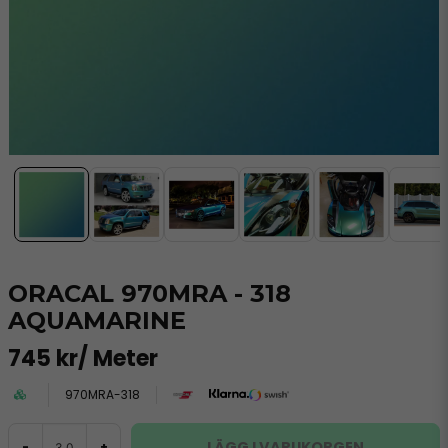
ORACAL 970MRA - 318
AQUAMARINE
745 kr
/ Meter
970MRA-318
LÄGG I VARUKORGEN
-
+