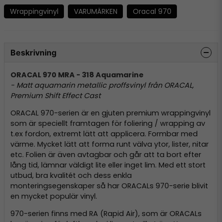
Wrappingvinyl
VARUMÄRKEN
Oracal 970
Beskrivning
ORACAL 970 MRA - 318 Aquamarine
- Matt aquamarin metallic proffsvinyl från ORACAL,
Premium Shift Effect Cast
ORACAL 970-serien är en gjuten premium wrappingvinyl
som är speciellt framtagen för foliering / wrapping av
t.ex fordon, extremt lätt att applicera. Formbar med
värme. Mycket lätt att forma runt välva ytor, lister, nitar
etc. Folien är även avtagbar och går att ta bort efter
lång tid, lämnar väldigt lite eller inget lim. Med ett stort
utbud, bra kvalitét och dess enkla
monteringsegenskaper så har ORACALs 970-serie blivit
en mycket populär vinyl.
970-serien finns med RA (Rapid Air), som är ORACALs