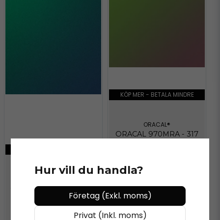
KÖP MER - BETALA MINDRE
ORACAL®
ORACAL 970MRA - 317
AVOCADO
KÖP MER - BETALA MINDRE
Hur vill du handla?
ORACAL®
ORACAL 970MRA - 988
Företag (Exkl. moms)
GREEN BLUE
Privat (Inkl. moms)