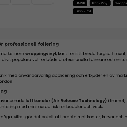
FINISH
Blank Vinyl
Wrappi
Grön Vinyl
 professionell foliering
rumärke inom
wrappingvinyl
, känt för sitt breda färgsortiment
r blivit populära val för både professionella folierare och entu
ik med användarvänlig applicering och erbjuder en av mark
fordon
.
ing
d avancerade
luftkanaler (Air Release Technology)
i limmet, 
montering med minimerad risk för bubblor och veck.
åga, vilket gör det enkelt att arbeta runt kanter, kurvor och m