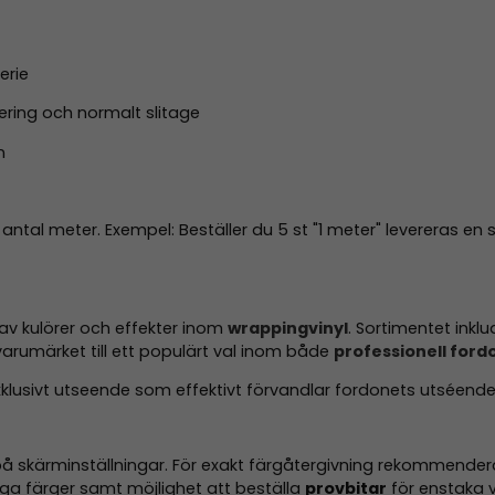
erie
icering och normalt slitage
n
t antal meter. Exempel: Beställer du 5 st "1 meter" levereras
 av kulörer och effekter inom
wrappingvinyl
. Sortimentet inklu
varumärket till ett populärt val inom både
professionell fordo
exklusivt utseende som effektivt förvandlar fordonets utséen
å skärminställningar. För exakt färgåtergivning rekommenderas
a färger samt möjlighet att beställa
provbitar
för enstaka v