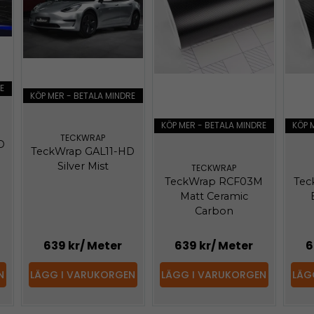
E
KÖP MER - BETALA MINDRE
KÖP MER - BETALA MINDRE
KÖP 
TECKWRAP
D
TeckWrap GAL11-HD
Silver Mist
TECKWRAP
TeckWrap RCF03M
Tec
Matt Ceramic
Carbon
639 kr
/ Meter
639 kr
/ Meter
6
N
LÄGG I VARUKORGEN
LÄGG I VARUKORGEN
LÄG