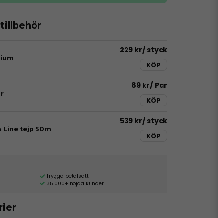
illbehör
229 kr
/ styck
dium
KÖP
89 kr
/ Par
r
KÖP
539 kr
/ styck
h Line tejp 50m
KÖP
Trygga betalsätt
35 000+ nöjda kunder
rier