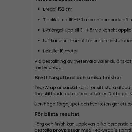
Bredd: 152 cm
Tjocklek: ca 110–170 micron beroende på s
Livslängd: upp till 3–4 år vid korrekt appl
Luftkanaler i limmet för enklare installatio
Helrulle: 18 meter
Vid beställning av metervara väljer du önska
meter bredd.
Brett färgutbud och unika finishar
TeckWrap är särskilt känt för sitt stora utbud
färgskiftande och specialeffekter. Detta gör 
Den höga färgdjupet och kvaliteten ger ett 
För bästa resultat
Färg och finish kan upplevas olika beroende p
beställa
provklossar
med Teckwrap´s samtlig